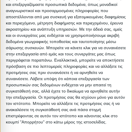
Όγκος: 0.275 m³
και επεξεργαζόμαστε προσωπικά δεδομένα, όπως μοναδικοί
Ελάχιστη ποσότητα: 1
αναγνωριστικοί και προσαρμοσμένες πληροφορίες που
αποστέλλονται από μια συσκευή για εξατομικευμένες διαφημίσεις
Επόμενη εκτιμώμενη ημερομηνία παραλαβής:
και περιεχόμενο, μέτρηση διαφήμισης και περιεχομένου, έρευνα
ακροατηρίου και ανάπτυξη υπηρεσιών.
Με την άδειά σας, εμείς
Διαστάσεις
και οι συνεργάτες μας ενδέχεται να χρησιμοποιήσουμε ακριβή
δεδομένα γεωγραφικής τοποθεσίας και ταυτοποίησης μέσω
Συσκευασίες 
σάρωσης συσκευών. Μπορείτε να κάνετε κλικ για να συναινέσετε
στην επεξεργασία από εμάς και τους συνεργάτες μας όπως
Περιγραφή
Μικτό
Καθαρό
Βασικός
Βήμα
Π
περιγράφεται παραπάνω. Εναλλακτικά, μπορείτε να αποκτήσετε
Συσκευασίας
Βάρος
Βάρος
Όγκος
Όγκου
Α
πρόσβαση σε πιο λεπτομερείς πληροφορίες και να αλλάξετε τις
προτιμήσεις σας πριν συναινέσετε ή να αρνηθείτε να
1PC
41
40.5
0.2752
0
συναινέσετε.
Λάβετε υπόψη ότι κάποια επεξεργασία των
προσωπικών σας δεδομένων ενδέχεται να μην απαιτεί τη
συγκατάθεσή σας, αλλά έχετε το δικαίωμα να αρνηθείτε αυτήν
την επεξεργασία. Οι προτιμήσεις σας θα ισχύουν μόνο για αυτόν
τον ιστότοπο. Μπορείτε να αλλάξετε τις προτιμήσεις σας ή να
Σχετικά Προϊόντα
ανακαλέσετε τη συγκατάθεσή σας ανά πάσα στιγμή
επιστρέφοντας σε αυτόν τον ιστότοπο και κάνοντας κλικ στο
κουμπί "Απορρήτου" στο κάτω μέρος της ιστοσελίδας.
ΝΕΟ
ΝΕΟ