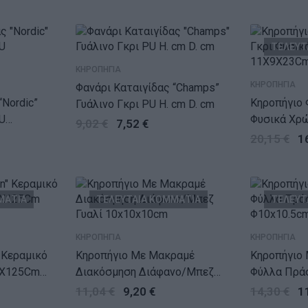
ΤΕΛΕΥΤ
ΚΗΡΟΠΗΓΙΑ
ΚΗΡΟΠΗΓΙΑ
Φανάρι Καταιγίδας “Champs”
“Nordic”
Κηροπήγιο 
Γυάλινο Γκρι PU H. cm D. cm
U
Φυσικά Χρ
9,02
€
7,52
€
11X9X23C
20,15
€
1
ΜΑΤΙΑ
ΤΕΛΕΥΤΑΙΑ ΚΟΜΜΑΤΙΑ
ΤΕΛΕΥΤ
ΚΗΡΟΠΗΓΙΑ
ΚΗΡΟΠΗΓΙΑ
 Κεραμικό
Κηροπήγιο Με Μακραμέ
Κηροπήγιο Με Διακόσμηση
6X125Cm
Διακόσμηση Διάφανο/Μπεζ
Φύλλα Πράσ
Γυαλί 10x10x10cm
Φ10×10.5c
11,04
€
9,20
€
14,30
€
1