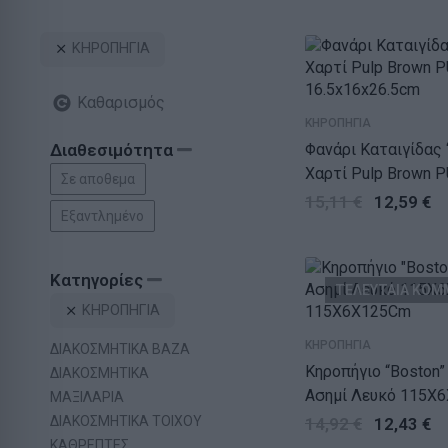
ΚΗΡΟΠΗΓΙΑ
Καθαρισμός
ΚΗΡΟΠΗΓΙΑ
Φανάρι Καταιγίδας 
Διαθεσιμότητα
Χαρτί Pulp Brown P
Σε αποθεμα
16.5x16x26.5cm
15,11
€
12,59
€
Εξαντλημένο
Κατηγορίες
ΤΕΛΕΥΤΑΙΑ ΚΟΜ
ΚΗΡΟΠΗΓΙΑ
ΚΗΡΟΠΗΓΙΑ
ΔΙΑΚΟΣΜΗΤΙΚΑ ΒΑΖΑ
Κηροπήγιο “Boston”
ΔΙΑΚΟΣΜΗΤΙΚΑ
Ασημί Λευκό 115X
ΜΑΞΙΛΑΡΙΑ
115X6X125Cm
ΔΙΑΚΟΣΜΗΤΙΚΑ ΤΟΙΧΟΥ
14,92
€
12,43
€
ΚΑΘΡΕΠΤΕΣ