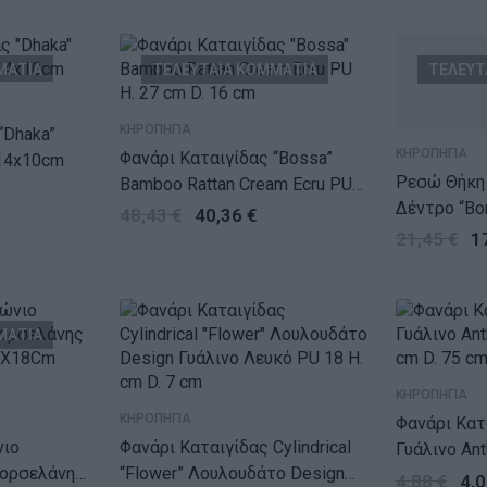
ΜΑΤΙΑ
ΤΕΛΕΥΤΑΙΑ ΚΟΜΜΑΤΙΑ
ΤΕΛΕΥΤ
ΚΗΡΟΠΗΓΙΑ
“Dhaka”
ΚΗΡΟΠΗΓΙΑ
Φανάρι Καταιγίδας “Bossa”
x14x10cm
Ρεσώ Θήκη 
Bamboo Rattan Cream Ecru PU
Δέντρο “Bo
H. 27 cm D. 16 cm
48,43
€
40,36
€
PU 4 12X6
21,45
€
1
ΜΑΤΙΑ
ΚΗΡΟΠΗΓΙΑ
ΚΗΡΟΠΗΓΙΑ
Φανάρι Κατα
νιο
Φανάρι Καταιγίδας Cylindrical
Γυάλινο Ant
Πορσελάνης
“Flower” Λουλουδάτο Design
cm D. 75 c
4,88
€
4,