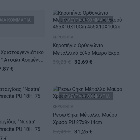
ΑΙΑ ΚΟΜΜΑΤΙΑ
ΤΕΛΕΥΤΑΙΑ ΚΟΜΜΑΤΙΑ
ΚΗΡΟΠΗΓΙΑ
Κηροπήγιο Ορθογώνιο
Χριστουγεννιάτικο
Μεταλλικό Ξύλο Μαύρο Εκρού
r” Ατσάλι Ασημένιο
455X10X10Cm 455X10X10Cm
39,23
€
32,69
€
x20cm
7,87
€
ΤΕΛΕΥΤΑΙΑ ΚΟΜΜΑΤΙΑ
ΚΗΡΟΠΗΓΙΑ
Ρεσώ Θήκη Μέταλλο Μαύρο
ιγίδας “Nostra”
Χρυσό PU 27x9x14cm
hracite PU 18H. 75
37,49
€
31,25
€
m
07
€