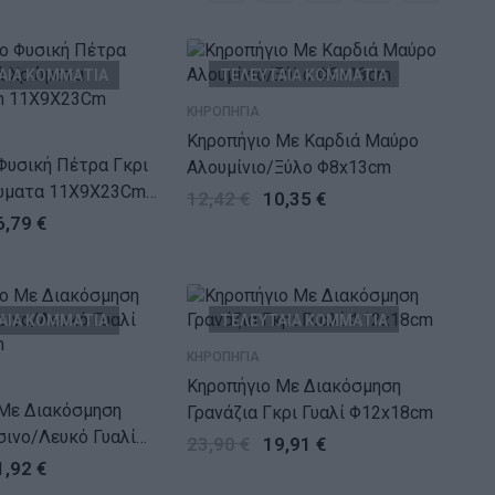
ΑΙΑ ΚΟΜΜΑΤΙΑ
ΤΕΛΕΥΤΑΙΑ ΚΟΜΜΑΤΙΑ
ΚΗΡΟΠΗΓΙΑ
Κηροπήγιο Με Καρδιά Μαύρο
Φυσική Πέτρα Γκρι
Αλουμίνιο/Ξύλο Φ8x13cm
ώματα 11X9X23Cm
12,42
€
10,35
€
m
6,79
€
ΑΙΑ ΚΟΜΜΑΤΙΑ
ΤΕΛΕΥΤΑΙΑ ΚΟΜΜΑΤΙΑ
ΚΗΡΟΠΗΓΙΑ
Κηροπήγιο Με Διακόσμηση
Γρανάζια Γκρι Γυαλί Φ12x18cm
ινο/Λευκό Γυαλί
23,90
€
19,91
€
m
1,92
€