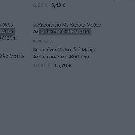
0X18Cm
Γυάλινο Λευκό PU 18 H. cm D. 7
6,52
€
5,43
€
cm
ΜΑΤΙΑ
ΤΕΛΕΥΤΑΙΑ ΚΟΜΜΑΤΙΑ
ΚΗΡΟΠΗΓΙΑ
Κηροπήγιο Με Καρδιά Μαύρο
ύλλο Μοτίφ
Αλουμίνιο/Ξύλο Φ8x17cm
18,85
€
15,70
€
3X12Cm