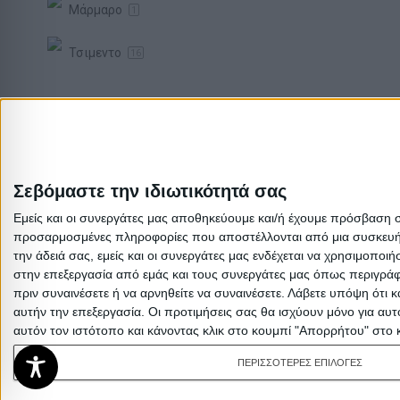
Μάρμαρο
1
Τσιμεντο
16
Brand
pakoworld
86
MEGAPAP
1
ArteLibre
2
Σεβόμαστε την ιδιωτικότητά σας
Artekko
2
Εμείς και οι συνεργάτες μας αποθηκεύουμε και/ή έχουμε πρόσβαση 
Liberta
103
προσαρμοσμένες πληροφορίες που αποστέλλονται από μια συσκευή γι
την άδειά σας, εμείς και οι συνεργάτες μας ενδέχεται να χρησιμοπ
στην επεξεργασία από εμάς και τους συνεργάτες μας όπως περιγράφ
πριν συναινέσετε ή να αρνηθείτε να συναινέσετε.
Λάβετε υπόψη ότι κ
αυτήν την επεξεργασία. Οι προτιμήσεις σας θα ισχύουν μόνο για αυ
αυτόν τον ιστότοπο και κάνοντας κλικ στο κουμπί "Απορρήτου" στο 
ΠΕΡΙΣΣΟΤΕΡΕΣ ΕΠΙΛΟΓΕΣ