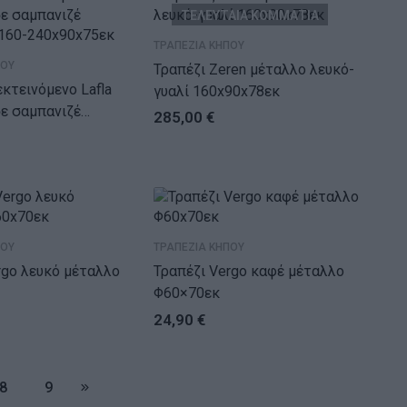
ΤΕΛΕΥΤΑΙΑ ΚΟΜΜΑΤΙΑ
ΤΡΑΠΕΖΙΑ ΚΗΠΟΥ
ΠΟΥ
Τραπέζι Zeren μέταλλο λευκό-
εκτεινόμενο Lafla
γυαλί 160x90x78εκ
σε σαμπανιζέ
285,00
€
160-240x90x75εκ
ΠΟΥ
ΤΡΑΠΕΖΙΑ ΚΗΠΟΥ
έταλλο
Τραπέζι Vergo καφέ μέταλλο
Φ60×70εκ
24,90
€
8
9