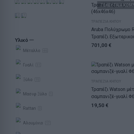
28
30
37
13
11
1
42
7
ΤΕΛΕΥΤΑΙΑ ΚΟΜ
2
1
ΤΡΑΠΕΖΙΑ ΚΗΠΟΥ
Aruba Πολύχρωμο R
Τραπέζι Εξωτερικο
Υλικό
(46x46x46)
701,00
€
Μέταλλο
46
Γυαλί
31
Ξύλο
15
ΤΡΑΠΕΖΙΑ ΚΗΠΟΥ
Τραπέζι Watson μέταλλο
Μασιφ Ξύλο
1
σαμπανιζέ-γυαλί Φ
19,50
€
Rattan
3
Αλουμίνιο
17