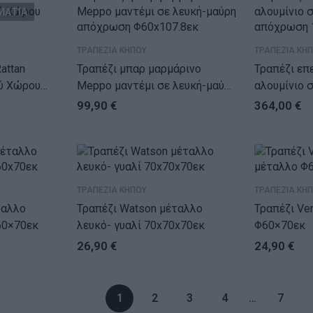
ΜΑΤΙΑ
ΤΡΑΠΕΖΙΑ ΚΗΠΟΥ
ΤΡΑΠΕΖΙΑ ΚΗ
attan
Τραπέζι μπαρ μαρμάρινο
Τραπέζι επ
ύ Χώρου
Meppo μαντέμι σε λευκή-μαύρη
αλουμίνιο 
απόχρωση Φ60×107.8εκ
απόχρωση 
99,90
€
364,00
€
ΤΡΑΠΕΖΙΑ ΚΗΠΟΥ
ΤΡΑΠΕΖΙΑ ΚΗ
Τραπέζι Watson μέταλλο
Τραπέζι Vergo λευκό μ
60×70εκ
λευκό- γυαλί 70x70x70εκ
Φ60×70εκ
26,90
€
24,90
€
1
2
3
4
…
7