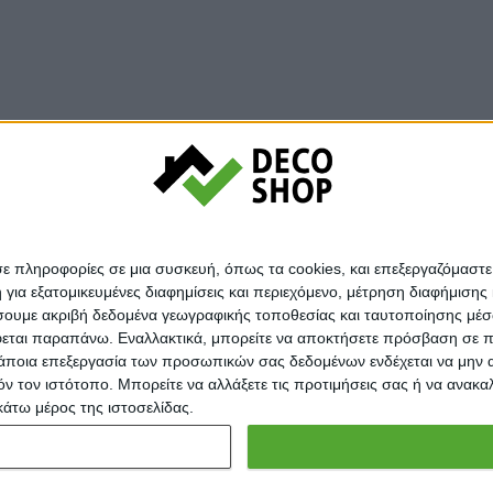
σε πληροφορίες σε μια συσκευή, όπως τα cookies, και επεξεργαζόμαστ
α εξατομικευμένες διαφημίσεις και περιεχόμενο, μέτρηση διαφήμισης 
οιήσουμε ακριβή δεδομένα γεωγραφικής τοποθεσίας και ταυτοποίησης μέ
εται παραπάνω. Εναλλακτικά, μπορείτε να αποκτήσετε πρόσβαση σε πιο
άποια επεξεργασία των προσωπικών σας δεδομένων ενδέχεται να μην απ
τόν τον ιστότοπο. Μπορείτε να αλλάξετε τις προτιμήσεις σας ή να ανα
κάτω μέρος της ιστοσελίδας.
Copyright © 2025.