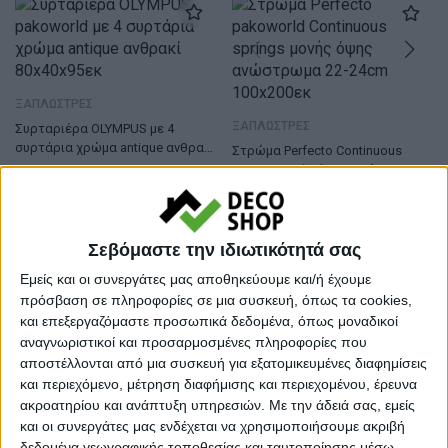
ΞΑΠΛΩΣΤΡΕΣ
ΞΑΠΛΩΣΤΡΕΣ
Συρταριέρα OLYMPUS με 4
συρτάρια χρώμα antique ανθρακί
Στρώμα Perfecto Continuous
80x40x95εκ
springs μονής όψης ανώστρωμα
94,00
€
84,60
€
22-24cm 100×200εκ
119,00
€
107,10
€
Σεβόμαστε την ιδιωτικότητά σας
Εμείς και οι συνεργάτες μας αποθηκεύουμε και/ή έχουμε
πρόσβαση σε πληροφορίες σε μια συσκευή, όπως τα cookies,
και επεξεργαζόμαστε προσωπικά δεδομένα, όπως μοναδικοί
ΞΑΠΛΩΣΤΡΕΣ
αναγνωριστικοί και προσαρμοσμένες πληροφορίες που
ΞΑΠΛΩΣΤΡΕΣ
Σετ σαλονιού Verona 2τεμ
αποστέλλονται από μια συσκευή για εξατομικευμένες διαφημίσεις
2θέσιος-3θέσιος cream –
Σεζλόνγκ Feisty αλουμίνιο λευκό-
και περιεχόμενο, μέτρηση διαφήμισης και περιεχομένου, έρευνα
μαξιλάρια mocha
textilene γκρι-εκρού-μαξιλάρι
1.400,00
€
ακροατηρίου και ανάπτυξη υπηρεσιών.
Με την άδειά σας, εμείς
65x83x86εκ
27,90
€
25,10
€
και οι συνεργάτες μας ενδέχεται να χρησιμοποιήσουμε ακριβή
δεδομένα γεωγραφικής τοποθεσίας και ταυτοποίησης μέσω