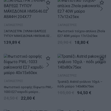
ΞΑΠΛΩΣΤΡΕΣ
ΞΑΠΛΩΣΤΡΕΣ
ΞΑΠΛΩΣΤΡΑ ΞΥΛΙΝΗ ΒΑΡΕΩΣ
Φωτιστικό τοίχου-απλίκα Zhola
ΤΥΠΟΥ ΜΑΚΕΔΟΝΙΑ HM5646.02
E27 40W μαύρο 17x12x25εκ
ΑΒΑΦΗ 204X77,5X29Y εκ.
139,89
€
20,90
€
18,80
€
ΞΑΠΛΩΣΤΡΕΣ
ΞΑΠΛΩΣΤΡΕΣ
Τραπέζι Astrid γυάλινο 10χιλ –
πόδι μαύρο 140x80x75εκ
Φωτιστικό οροφής δίφωτο PWL-
1033 Ε27 καρυδί-μαύρο
105,00
€
94,50
€
40x15x60εκ
24,50
€
22,00
€