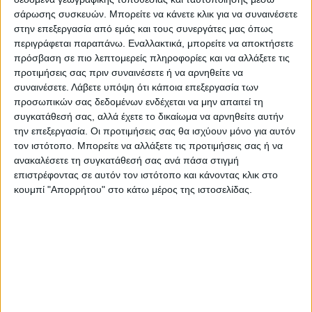
σάρωσης συσκευών. Μπορείτε να κάνετε κλικ για να συναινέσετε
στην επεξεργασία από εμάς και τους συνεργάτες μας όπως
περιγράφεται παραπάνω. Εναλλακτικά, μπορείτε να αποκτήσετε
πρόσβαση σε πιο λεπτομερείς πληροφορίες και να αλλάξετε τις
ΞΑΠΛΩΣΤΡΕΣ
προτιμήσεις σας πριν συναινέσετε ή να αρνηθείτε να
Καρέκλα Cube PU μαύρο-πόδι
συναινέσετε.
Λάβετε υπόψη ότι κάποια επεξεργασία των
χρωμίου
ΞΑΠΛΩΣΤΡΕΣ
προσωπικών σας δεδομένων ενδέχεται να μην απαιτεί τη
25,00
€
14,90
€
Παιδικό φωτιστικό οροφής
συγκατάθεσή σας, αλλά έχετε το δικαίωμα να αρνηθείτε αυτήν
μονόφωτο PWL-1095 Ε27 γκρι-
την επεξεργασία. Οι προτιμήσεις σας θα ισχύουν μόνο για αυτόν
λευκό Φ24×20εκ
15,80
€
14,20
€
τον ιστότοπο. Μπορείτε να αλλάξετε τις προτιμήσεις σας ή να
ανακαλέσετε τη συγκατάθεσή σας ανά πάσα στιγμή
επιστρέφοντας σε αυτόν τον ιστότοπο και κάνοντας κλικ στο
κουμπί "Απορρήτου" στο κάτω μέρος της ιστοσελίδας.
ΞΑΠΛΩΣΤΡΕΣ
ΞΑΠΛΩΣΤΡΕΣ
Καναπές Verona 3θέσιος cream –
Καναπές Verona 2θέσιος cream –
μαξιλάρια mocha 225x93x100εκ
μαξιλάρια mocha 173x93x100εκ
775,00
€
625,00
€