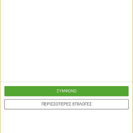
ΚΑΛΟΓΕΡΟΙ - ΚΡΕΜΑΣΤΡΕΣ
ΚΑΛΟΓΕΡΟΙ - ΚΡΕΜΑΣΤΡΕΣ
Κλειδοθήκη τοίχου Keledy ξύλο
Καλόγερος ρούχων Sigar
ελάτου σε φυσική απόχρωση
μέταλλο-ξύλο σε μαύρη-φυσική
26.4x8x38εκ
απόχρωση 49x51x187εκ
36,50
€
37,50
€
ΣΥΜΦΩΝΩ
ΠΕΡΙΣΣΟΤΕΡΕΣ ΕΠΙΛΟΓΕΣ