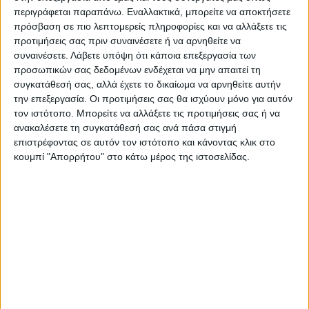
περιγράφεται παραπάνω. Εναλλακτικά, μπορείτε να αποκτήσετε
πρόσβαση σε πιο λεπτομερείς πληροφορίες και να αλλάξετε τις
προτιμήσεις σας πριν συναινέσετε ή να αρνηθείτε να
συναινέσετε.
Λάβετε υπόψη ότι κάποια επεξεργασία των
προσωπικών σας δεδομένων ενδέχεται να μην απαιτεί τη
συγκατάθεσή σας, αλλά έχετε το δικαίωμα να αρνηθείτε αυτήν
την επεξεργασία. Οι προτιμήσεις σας θα ισχύουν μόνο για αυτόν
τον ιστότοπο. Μπορείτε να αλλάξετε τις προτιμήσεις σας ή να
ανακαλέσετε τη συγκατάθεσή σας ανά πάσα στιγμή
επιστρέφοντας σε αυτόν τον ιστότοπο και κάνοντας κλικ στο
ΚΑΛΟΓΕΡΟΙ - ΚΡΕΜΑΣΤΡΕΣ
ΕΠΙΠΛΑ ΕΙΣΟΔΟΥ
κουμπί "Απορρήτου" στο κάτω μέρος της ιστοσελίδας.
Κρεμάστρα επιδαπέδια Gantou
ΚΡΕΜΑΣΤΡΑ ΕΙΣΟΔΟΥ ΜΕ ΡΑΦΙΑ
suar ξύλο σε φυσική απόχρωση
HARLAN HM8973.13 ΜΕΛΑΜΙΝΗ
40x40x200εκ
ΣΕ ΦΥΣΙΚΟ-ΜΑΥΡΟ ΜΑΡΜΑΡΟ
170,00
€
25,41
€
99,5x15x61Υεκ