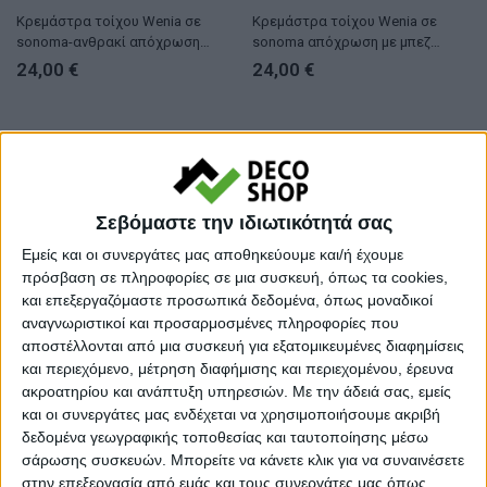
Κρεμάστρα τοίχου Wenia σε
Κρεμάστρα τοίχου Wenia σε
sonoma-ανθρακί απόχρωση
sonoma απόχρωση με μπεζ
99.5x15x61εκ
μαρμάρου 99.5x15x61εκ
24,00
€
24,00
€
Σεβόμαστε την ιδιωτικότητά σας
Εμείς και οι συνεργάτες μας αποθηκεύουμε και/ή έχουμε
πρόσβαση σε πληροφορίες σε μια συσκευή, όπως τα cookies,
και επεξεργαζόμαστε προσωπικά δεδομένα, όπως μοναδικοί
αναγνωριστικοί και προσαρμοσμένες πληροφορίες που
αποστέλλονται από μια συσκευή για εξατομικευμένες διαφημίσεις
ΚΑΛΟΓΕΡΟΙ - ΚΡΕΜΑΣΤΡΕΣ
ΚΑΛΟΓΕΡΟΙ - ΚΡΕΜΑΣΤΡΕΣ
και περιεχόμενο, μέτρηση διαφήμισης και περιεχομένου, έρευνα
Κρεμάστρα τοίχου Esform λευκό
Κρεμάστρα τοίχου Esform oak
ακροατηρίου και ανάπτυξη υπηρεσιών.
Με την άδειά σας, εμείς
μελαμίνης 80x11x18εκ
μελαμίνης 80x11x18εκ
και οι συνεργάτες μας ενδέχεται να χρησιμοποιήσουμε ακριβή
17,50
€
17,50
€
δεδομένα γεωγραφικής τοποθεσίας και ταυτοποίησης μέσω
σάρωσης συσκευών. Μπορείτε να κάνετε κλικ για να συναινέσετε
στην επεξεργασία από εμάς και τους συνεργάτες μας όπως