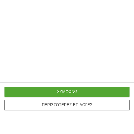
ΤΡΑΠΕΖΙΑ
ΤΡΑΠΕΖΙΑ
Τραπέζι Cuba MDF γκρι cement-
Lotus Τραπέζι Eπεκτεινόμενο
μαύρο 70x70x75εκ
MDF με Plexiglass Εφέ Μαύρο
Μάρμαρο (130+30x80x75)cm
59,00
€
473,00
€
ΣΥΜΦΩΝΩ
ΠΕΡΙΣΣΟΤΕΡΕΣ ΕΠΙΛΟΓΕΣ