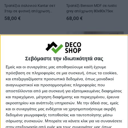
Τραπέζια σαλονιού Kantar σετ
Τραπέζι Benson MDF σε rustic
3τεμ σε φυσική απόχρωση
grey απόχρωση 80x80x75εκ
65x30x39εκ
58,00
€
68,00
€
Σεβόμαστε την ιδιωτικότητά σας
Εμείς και οι συνεργάτες μας αποθηκεύουμε και/ή έχουμε
πρόσβαση σε πληροφορίες σε μια συσκευή, όπως τα cookies,
και επεξεργαζόμαστε προσωπικά δεδομένα, όπως μοναδικοί
αναγνωριστικοί και προσαρμοσμένες πληροφορίες που
αποστέλλονται από μια συσκευή για εξατομικευμένες διαφημίσεις
ΤΡΑΠΕΖΙΑ
ΤΡΑΠΕΖΙΑ
και περιεχόμενο, μέτρηση διαφήμισης και περιεχομένου, έρευνα
Τραπέζι Royalty μασίφ ξύλο
Τραπέζι Charmy μασίφ ξύλο
ακροατηρίου και ανάπτυξη υπηρεσιών.
Με την άδειά σας, εμείς
mango 4εκ σε φυσική απόχρωση-
mango σε φυσική απόχρωση
και οι συνεργάτες μας ενδέχεται να χρησιμοποιήσουμε ακριβή
πόδι μεταλλικό μαύρο
Φ130×76εκ
229,00
€
530,00
€
δεδομένα γεωγραφικής τοποθεσίας και ταυτοποίησης μέσω
Φ130×77εκ
σάρωσης συσκευών. Μπορείτε να κάνετε κλικ για να συναινέσετε
στην επεξεργασία από εμάς και τους συνεργάτες μας όπως