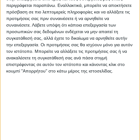
περιγράφεται παραπάνω. Εναλλακτικά, μπορείτε να αποκτήσετε
πρόσβαση σε πιο λεπτομερείς πληροφορίες και να αλλάξετε τις
προτιμήσεις σας πριν συναινέσετε ή να αρνηθείτε να
συναινέσετε.
Λάβετε υπόψη ότι κάποια επεξεργασία των
προσωπικών σας δεδομένων ενδέχεται να μην απαιτεί τη
συγκατάθεσή σας, αλλά έχετε το δικαίωμα να αρνηθείτε αυτήν
την επεξεργασία. Οι προτιμήσεις σας θα ισχύουν μόνο για αυτόν
τον ιστότοπο. Μπορείτε να αλλάξετε τις προτιμήσεις σας ή να
ανακαλέσετε τη συγκατάθεσή σας ανά πάσα στιγμή
επιστρέφοντας σε αυτόν τον ιστότοπο και κάνοντας κλικ στο
ΤΡΑΠΕΖΙΑ
ΤΡΑΠΕΖΙΑ
κουμπί "Απορρήτου" στο κάτω μέρος της ιστοσελίδας.
Τραπέζι μαρμάρινο Ancara
Τραπέζι Vestia μασίφ ξύλο mango
μαντέμι σε λευκή-μαύρη
σε φυσική απόχρωση με μαύρα
απόχρωση Φ70×70.8εκ
μεταλλικά πόδια 220x100x76εκ
85,00
€
359,00
€