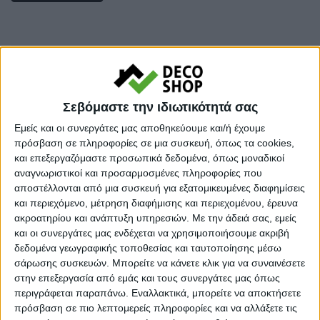
Γρήγορη παράδοση
Super τιμές στην
με μεταφορική ή
Σεβόμαστε την ιδιωτικότητά σας
καλύτερη ποιότητα
courier
Εμείς και οι συνεργάτες μας αποθηκεύουμε και/ή έχουμε
πρόσβαση σε πληροφορίες σε μια συσκευή, όπως τα cookies,
και επεξεργαζόμαστε προσωπικά δεδομένα, όπως μοναδικοί
Ασφαλείς πληρωμές με
Online υποστήριξη
αναγνωριστικοί και προσαρμοσμένες πληροφορίες που
πιστωτικές και Google
αποστέλλονται από μια συσκευή για εξατομικευμένες διαφημίσεις
24/5
και περιεχόμενο, μέτρηση διαφήμισης και περιεχομένου, έρευνα
pay.
ακροατηρίου και ανάπτυξη υπηρεσιών.
Με την άδειά σας, εμείς
και οι συνεργάτες μας ενδέχεται να χρησιμοποιήσουμε ακριβή
δεδομένα γεωγραφικής τοποθεσίας και ταυτοποίησης μέσω
σάρωσης συσκευών. Μπορείτε να κάνετε κλικ για να συναινέσετε
ONLINE ΑΓΟΡΕΣ
στην επεξεργασία από εμάς και τους συνεργάτες μας όπως
Τρόποι Αποστολής
περιγράφεται παραπάνω. Εναλλακτικά, μπορείτε να αποκτήσετε
πρόσβαση σε πιο λεπτομερείς πληροφορίες και να αλλάξετε τις
Τρόποι Πληρωμής