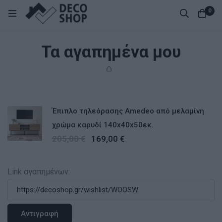
0
Τα αγαπημένα μου
⌂
Έπιπλο τηλεόρασης Amedeo από μελαμίνη
χρώμα καρυδί 140x40x50εκ.
205,00
€
169,00
€
Link αγαπημένων:
Αντιγραφή