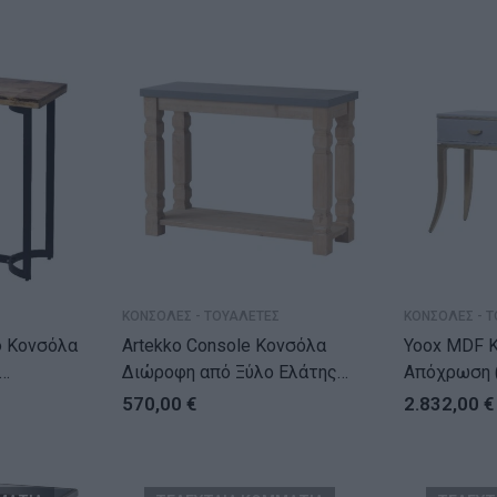
ΚΟΝΣΟΛΕΣ - ΤΟΥΑΛΕΤΕΣ
ΚΟΝΣΟΛΕΣ - 
φ Κονσόλα
Artekko Console Κονσόλα
Yoox MDF Κ
Διώροφη από Ξύλο Ελάτης
Απόχρωση 
MDF Γκρι Φυσική Απόχρωση
570,00
€
2.832,00
€
(106.5x40x79)cm