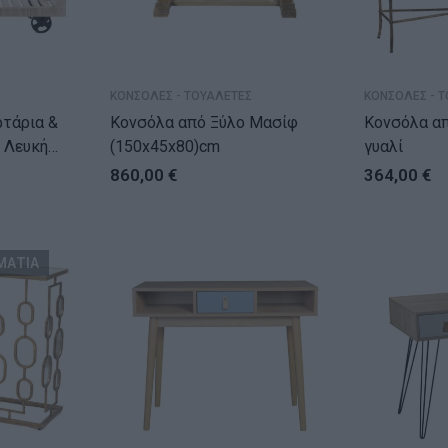
ΚΟΝΣΟΛΕΣ - ΤΟΥΑΛΕΤΕΣ
ΚΟΝΣΟΛΕΣ - 
ρτάρια &
Κονσόλα από Ξύλο Μασίφ
Κονσόλα απ
ς Λευκή
(150x45x80)cm
γυαλί
x83)cm
860,00
€
364,00
€
ΜΑΤΙΑ