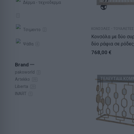
Δέρμα - τεχνοδερμα
1
ΚΟΝΣΟΛΕΣ - ΤΟΥΑΛΕΤΕΣ
Τσιμεντο
2
Κονσόλα με δύο συ
δύο ράφια σε ρόδε
Ψάθα
4
απόχρωση (110x40
768,00
€
Brand
pakoworld
3
ΤΕΛΕΥΤΑΙΑ ΚΟΜ
Artekko
39
Liberta
29
INART
1