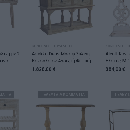
ΚΟΝΣΟΛΕΣ - ΤΟΥΑΛΕΤΕΣ
ΚΟΝΣΟΛΕΣ - 
λινη με 2
Artekko Deus Μασίφ Ξύλινη
Alcott Κον
τίνα
Κονσόλα σε Ανοιχτή Φυσική
Ελάτης MD
Απόχρωση (110x45x90)cm
Πατίνα (81
1.828,00
€
384,00
€
ΜΑΤΙΑ
ΤΕΛΕΥΤΑΙΑ ΚΟΜΜΑΤΙΑ
ΤΕΛΕΥΤ