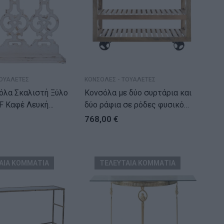
ΤΟΥΑΛΕΤΕΣ
ΚΟΝΣΟΛΕΣ - ΤΟΥΑΛΕΤΕΣ
σόλα Σκαλιστή Ξύλο
Κονσόλα με δύο συρτάρια και
F Καφέ Λευκή
δύο ράφια σε ρόδες φυσικό
x30x82)cm
ξύλο (110x40x83)cm
768,00
€
ΑΙΑ ΚΟΜΜΑΤΙΑ
ΤΕΛΕΥΤΑΙΑ ΚΟΜΜΑΤΙΑ