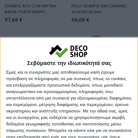
ΣΚΑΜΠΟ ΑΠΟ ΟΞΙΑ-RATTAN
POLLY ΣΚΑΜΠΩ BAR CARAMEL
ΑΨΙΔΑ ΠΛΑΤΗ ΜΑΥΡΟ
41x47xH100,5cm
43,5x50x98ΥεκHM9408.02
97,66
€
60,00
€
Σεβόμαστε την ιδιωτικότητά σας
Εμείς και οι συνεργάτες μας αποθηκεύουμε και/ή έχουμε
πρόσβαση σε πληροφορίες σε μια συσκευή, όπως τα cookies,
και επεξεργαζόμαστε προσωπικά δεδομένα, όπως μοναδικοί
αναγνωριστικοί και προσαρμοσμένες πληροφορίες που
αποστέλλονται από μια συσκευή για εξατομικευμένες διαφημίσεις
ΣΚΑΜΠΟ ΜΠΑΡ
ΣΚΑΜΠΟ ΜΠΑΡ
και περιεχόμενο, μέτρηση διαφήμισης και περιεχομένου, έρευνα
ΣΚΑΜΠΟ ΜΕΣ.ΥΨΟΥΣ GIOLIANA
ΣΚΑΜΠΟ ODED ΜΕΣΑΙΟΥ ΥΨΟΥΣ
ακροατηρίου και ανάπτυξη υπηρεσιών.
Με την άδειά σας, εμείς
HM8750.15 ΞΥΛΟ ΟΞΙΑΣ DARK
HM8732.12 ΜΕ ΜΕΤΑΛΛΙΚΑ
και οι συνεργάτες μας ενδέχεται να χρησιμοποιήσουμε ακριβή
HONEY-PLYWOOD ΚΑΘΙΣΜΑ
ΠΟΔΙΑ & ΒΕΛΟΥΔΟ ΣΑΠΙΟ ΜΗΛΟ
72,16
€
39,89
€
δεδομένα γεωγραφικής τοποθεσίας και ταυτοποίησης μέσω
46x46x101Υεκ.
45x53x98 εκ.
σάρωσης συσκευών. Μπορείτε να κάνετε κλικ για να συναινέσετε
στην επεξεργασία από εμάς και τους συνεργάτες μας όπως