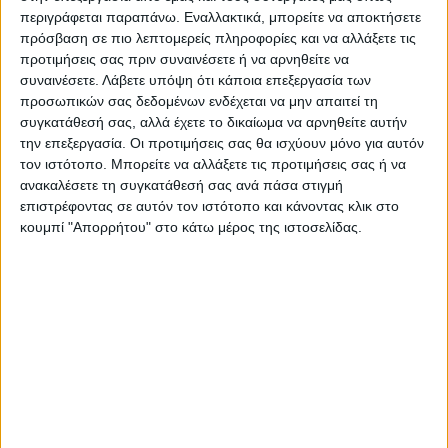
περιγράφεται παραπάνω. Εναλλακτικά, μπορείτε να αποκτήσετε
πρόσβαση σε πιο λεπτομερείς πληροφορίες και να αλλάξετε τις
προτιμήσεις σας πριν συναινέσετε ή να αρνηθείτε να
συναινέσετε.
Λάβετε υπόψη ότι κάποια επεξεργασία των
προσωπικών σας δεδομένων ενδέχεται να μην απαιτεί τη
συγκατάθεσή σας, αλλά έχετε το δικαίωμα να αρνηθείτε αυτήν
την επεξεργασία. Οι προτιμήσεις σας θα ισχύουν μόνο για αυτόν
τον ιστότοπο. Μπορείτε να αλλάξετε τις προτιμήσεις σας ή να
ανακαλέσετε τη συγκατάθεσή σας ανά πάσα στιγμή
επιστρέφοντας σε αυτόν τον ιστότοπο και κάνοντας κλικ στο
ΣΚΑΜΠΟ ΜΠΑΡ
ΣΚΑΜΠΟ ΜΠΑΡ
κουμπί "Απορρήτου" στο κάτω μέρος της ιστοσελίδας.
ΣΚΑΜΠΩ ΜΠΑΡ ΟΞΙΑ ΜΕ ΠΛΑΤΗ
ΣΚΑΜΠΟ ΜΠΑΡ ΜΕ ΜΕΤΑΛΛΙΚΑ
ΜΕ PVC ΚΑΦΕ RODOS VEGGE
ΠΟΔΙΑ ALINA HM8580.10 ΣΕ ΓΚΡΙ
HM299 44×52,5×111 εκ.
ΧΡΩΜΑ 47X57X113Υ εκ.
99,90
€
44,89
€