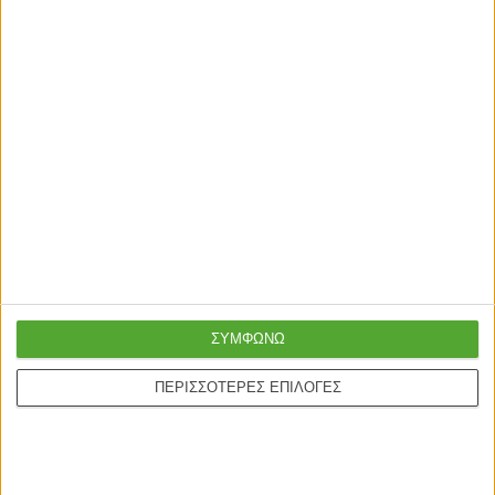
ΤΕΛΕΥΤΑΙΑ ΚΟΜΜΑΤΙΑ
ΤΕΛΕΥΤΑΙΑ ΚΟΜΜΑΤΙΑ
ΣΚΑΜΠΟ ΜΠΑΡ
ΣΚΑΜΠΟ ΜΠΑΡ
ΣΚΑΜΠΟ ΜΠΑΡ HARPER
ΣΚΑΜΠΟ ΜΕΣΑΙΟΥ ΥΨΟΥΣ
HM8526.08 ΒΕΛΟΥΔΟ ΜΠΛΕ ΜΕ
HM8736.02 VESNA ΒΕΛΟΥΔΟ
ΜΕΤΑΛΛΙΚΟ ΣΚΕΛΕΤΟ 50x51x111Υ
ΣΑΠΙΟ ΜΗΛΟ ΜΕΤΑΛΛΙΚΟ
79,89
€
89,89
€
ΣΥΜΦΩΝΩ
εκ.
ΣΚΕΛΕΤΟ 50x50x90 εκ.
ΠΕΡΙΣΣΟΤΕΡΕΣ ΕΠΙΛΟΓΕΣ
ΤΕΛΕΥΤΑΙΑ ΚΟΜΜΑΤΙΑ