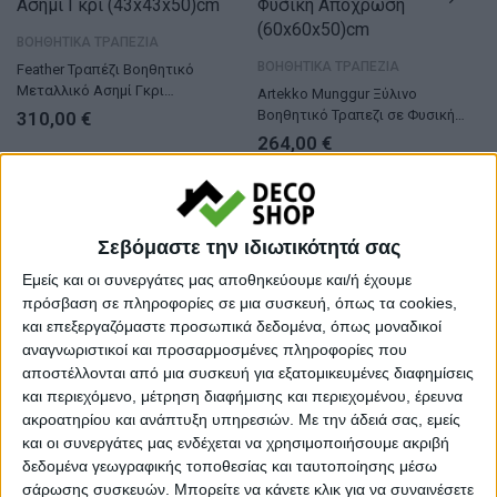
ΒΟΗΘΗΤΙΚΑ ΤΡΑΠΕΖΙΑ
ΒΟΗΘΗΤΙΚΑ ΤΡΑΠΕΖΙΑ
Feather Τραπέζι Βοηθητικό
Μεταλλικό Ασημί Γκρι
Artekko Munggur Ξύλινο
(43x43x50)cm
Βοηθητικό Τραπεζι σε Φυσική
310,00
€
Απόχρωση (60x60x50)cm
264,00
€
ΤΕΛΕΥΤΑΙΑ ΚΟΜΜΑΤΙΑ
Σεβόμαστε την ιδιωτικότητά σας
Εμείς και οι συνεργάτες μας αποθηκεύουμε και/ή έχουμε
ΒΟΗΘΗΤΙΚΑ ΤΡΑΠΕΖΙΑ
ΒΟΗΘΗΤΙΚΑ ΤΡΑΠΕΖΙΑ
πρόσβαση σε πληροφορίες σε μια συσκευή, όπως τα cookies,
Τραπεζάκι βοηθητικό – σαλονιού
Zroax Ξύλινο Βοηθητικό
και επεξεργαζόμαστε προσωπικά δεδομένα, όπως μοναδικοί
– διακοσμητικό μεταλλικά φύλλα
Τραπεζάκι (80x80x75)cm
αναγνωριστικοί και προσαρμοσμένες πληροφορίες που
234,00
€
1.778,00
€
αποστέλλονται από μια συσκευή για εξατομικευμένες διαφημίσεις
και περιεχόμενο, μέτρηση διαφήμισης και περιεχομένου, έρευνα
ακροατηρίου και ανάπτυξη υπηρεσιών.
Με την άδειά σας, εμείς
και οι συνεργάτες μας ενδέχεται να χρησιμοποιήσουμε ακριβή
δεδομένα γεωγραφικής τοποθεσίας και ταυτοποίησης μέσω
σάρωσης συσκευών. Μπορείτε να κάνετε κλικ για να συναινέσετε