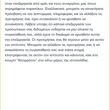
στην επεξεργασία από εμάς και τους συνεργάτες μας όπως
περιγράφεται παραπάνω. Εναλλακτικά, μπορείτε να αποκτήσετε
ΒΟΗΘΗΤΙΚΑ ΤΡΑΠΕΖΙΑ
πρόσβαση σε πιο λεπτομερείς πληροφορίες και να αλλάξετε τις
ΒΟΗΘΗΤΙΚΑ ΤΡΑΠΕΖΙΑ
Foo Ξύλινο Μασίφ Βοηθητικό
προτιμήσεις σας πριν συναινέσετε ή να αρνηθείτε να
Τραπεζάκι σε λευκή πατίνα
Gruemiys Τραπεζάκια Βοηθητικά
συναινέσετε.
Λάβετε υπόψη ότι κάποια επεξεργασία των
(45x45x60)cm
Σετ/3 Μέταλλο Inox / Μαύρο
140,00
€
προσωπικών σας δεδομένων ενδέχεται να μην απαιτεί τη
Φιμέ Γυαλί Στρογγυλά
344,00
€
συγκατάθεσή σας, αλλά έχετε το δικαίωμα να αρνηθείτε αυτήν
(19x14x25.5)cm (18x12x22.5)cm
την επεξεργασία. Οι προτιμήσεις σας θα ισχύουν μόνο για αυτόν
(15.5x10x19)cm
τον ιστότοπο. Μπορείτε να αλλάξετε τις προτιμήσεις σας ή να
ΤΕΛΕΥΤΑΙΑ ΚΟΜΜΑΤΙΑ
ΤΕΛΕΥΤΑΙΑ ΚΟΜΜΑΤΙΑ
ανακαλέσετε τη συγκατάθεσή σας ανά πάσα στιγμή
επιστρέφοντας σε αυτόν τον ιστότοπο και κάνοντας κλικ στο
κουμπί "Απορρήτου" στο κάτω μέρος της ιστοσελίδας.
ΒΟΗΘΗΤΙΚΑ ΤΡΑΠΕΖΙΑ
ΒΟΗΘΗΤΙΚΑ ΤΡΑΠΕΖΙΑ
Τραπεζάκια βοηθητικά Σετ/2
(42x42x58)cm
Woody Βοηθητικό Τραπέζι από
Ξύλο Suar Φυσικό (42x42x42)cm
419,00
€
234,00
€
ΤΕΛΕΥΤΑΙΑ ΚΟΜΜΑΤΙΑ
ΤΕΛΕΥΤΑΙΑ ΚΟΜΜΑΤΙΑ