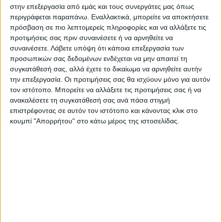
στην επεξεργασία από εμάς και τους συνεργάτες μας όπως
περιγράφεται παραπάνω. Εναλλακτικά, μπορείτε να αποκτήσετε
πρόσβαση σε πιο λεπτομερείς πληροφορίες και να αλλάξετε τις
προτιμήσεις σας πριν συναινέσετε ή να αρνηθείτε να
ΠΑΠΟΥΤΣΟΘΗΚΕΣ
ΠΑΠΟΥΤΣΟΘΗΚΕΣ
συναινέσετε.
Λάβετε υπόψη ότι κάποια επεξεργασία των
Παπουτσοθήκη-Σκαμπό Kiana 4
Παπουτσοθήκη-Σκαμπό Kiana 4
προσωπικών σας δεδομένων ενδέχεται να μην απαιτεί τη
ζεύγων με μαξιλάρι σε φυσική
ζεύγων με μαξιλάρι σε καρυδί
συγκατάθεσή σας, αλλά έχετε το δικαίωμα να αρνηθείτε αυτήν
απόχρωση 60x32x44εκ
απόχρωση 60x32x44εκ
29,00
€
29,00
€
την επεξεργασία. Οι προτιμήσεις σας θα ισχύουν μόνο για αυτόν
τον ιστότοπο. Μπορείτε να αλλάξετε τις προτιμήσεις σας ή να
ανακαλέσετε τη συγκατάθεσή σας ανά πάσα στιγμή
επιστρέφοντας σε αυτόν τον ιστότοπο και κάνοντας κλικ στο
κουμπί "Απορρήτου" στο κάτω μέρος της ιστοσελίδας.
ΠΑΠΟΥΤΣΟΘΗΚΕΣ
ΠΑΠΟΥΤΣΟΘΗΚΕΣ
Παπουτσοθήκη-Σκαμπό Kiana 4
Παπουτσοθήκη-σκαμπό Deboule
ζεύγων με μαξιλάρι σε γκρι-oak
8 ζευγών σε λευκή-μαύρη
απόχρωση 60x32x44εκ
απόχρωση 90x30x46εκ
29,00
€
59,00
€