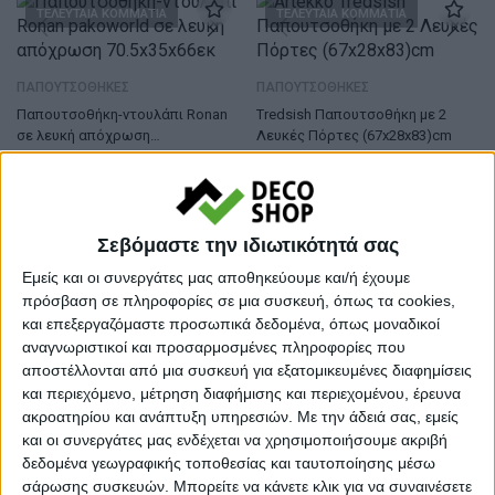
ΤΕΛΕΥΤΑΙΑ ΚΟΜΜΑΤΙΑ
ΤΕΛΕΥΤΑΙΑ ΚΟΜΜΑΤΙΑ
ΠΑΠΟΥΤΣΟΘΗΚΕΣ
ΠΑΠΟΥΤΣΟΘΗΚΕΣ
Παπουτσοθήκη-ντουλάπι Ronan
Tredsish Παπουτσοθήκη με 2
σε λευκή απόχρωση
Λευκές Πόρτες (67x28x83)cm
70.5x35x66εκ
24,00
€
191,00
€
ΤΕΛΕΥΤΑΙΑ ΚΟΜΜΑΤΙΑ
Σεβόμαστε την ιδιωτικότητά σας
Εμείς και οι συνεργάτες μας αποθηκεύουμε και/ή έχουμε
ΠΑΠΟΥΤΣΟΘΗΚΕΣ
πρόσβαση σε πληροφορίες σε μια συσκευή, όπως τα cookies,
Στήλη Romane φυσικό
και επεξεργαζόμαστε προσωπικά δεδομένα, όπως μοναδικοί
62.2×37.4×155.4εκ
ΠΑΠΟΥΤΣΟΘΗΚΕΣ
αναγνωριστικοί και προσαρμοσμένες πληροφορίες που
129,00
€
Παπουτσοθήκη Kinga 5ραφιών
αποστέλλονται από μια συσκευή για εξατομικευμένες διαφημίσεις
σε λευκή απόχρωση
και περιεχόμενο, μέτρηση διαφήμισης και περιεχομένου, έρευνα
72×35.5×105.6εκ
114,00
€
ακροατηρίου και ανάπτυξη υπηρεσιών.
Με την άδειά σας, εμείς
και οι συνεργάτες μας ενδέχεται να χρησιμοποιήσουμε ακριβή
δεδομένα γεωγραφικής τοποθεσίας και ταυτοποίησης μέσω
σάρωσης συσκευών. Μπορείτε να κάνετε κλικ για να συναινέσετε