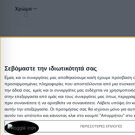
Χρώμα
1
Υλικό
Μέταλλο
1
Σεβόμαστε την ιδιωτικότητά σας
Brand
Εμείς και οι συνεργάτες μας αποθηκεύουμε και/ή έχουμε πρόσβαση 
ArteLibre
1
προσαρμοσμένες πληροφορίες που αποστέλλονται από μια συσκευή γι
την άδειά σας, εμείς και οι συνεργάτες μας ενδέχεται να χρησιμοπ
στην επεξεργασία από εμάς και τους συνεργάτες μας όπως περιγράφ
πριν συναινέσετε ή να αρνηθείτε να συναινέσετε.
Λάβετε υπόψη ότι κ
αυτήν την επεξεργασία. Οι προτιμήσεις σας θα ισχύουν μόνο για αυ
αυτόν τον ιστότοπο και κάνοντας κλικ στο κουμπί "Απορρήτου" στο 
ΠΕΡΙΣΣΟΤΕΡΕΣ ΕΠΙΛΟΓΕΣ