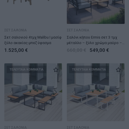
ΣΕΤ ΣΑΛΟΝΙΑ
ΣΕΤ ΣΑΛΟΝΙΑ
Σετ σαλονιού 4τμχ Malibu I μασίφ
Σαλόνι κήπου Ermis σετ 3 τμχ
ξύλο ακακίας-μπεζ ύφασμα
μέταλλο – ξύλο χρώμα μαύρο –
γκρι
1.525,00
€
660,00
€
549,00
€
ΤΕΛΕΥΤΑΙΑ ΚΟΜΜΑΤΙΑ
ΤΕΛΕΥΤΑΙΑ ΚΟΜΜΑΤΙΑ
ΣΕΤ ΣΑΛΟΝΙΑ
ΣΕΤ ΣΑΛΟΝΙΑ