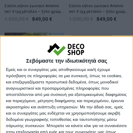
Σαλόνι κήπου γωνιακό Artemis
Σαλόνι κήπου γωνιακό Artemis
σετ 4 τμχ μέταλλο – ξύλο χρώμα
σετ 4 τμχ μέταλλο – ξύλο χρώμα
μαύρο – καρυδί
λευκό – καρυδί
1.020,00
€
849,00
€
1.020,00
€
849,00
€
ΤΕΛΕΥΤΑΙΑ ΚΟΜΜΑΤΙΑ
ΤΕΛΕΥΤΑΙΑ ΚΟΜΜΑΤΙΑ
Σεβόμαστε την ιδιωτικότητά σας
Εμείς και οι συνεργάτες μας αποθηκεύουμε και/ή έχουμε
πρόσβαση σε πληροφορίες σε μια συσκευή, όπως τα cookies,
και επεξεργαζόμαστε προσωπικά δεδομένα, όπως μοναδικοί
αναγνωριστικοί και προσαρμοσμένες πληροφορίες που
αποστέλλονται από μια συσκευή για εξατομικευμένες διαφημίσεις
ΣΕΤ ΣΑΛΟΝΙΑ
ΣΕΤ ΣΑΛΟΝΙΑ
και περιεχόμενο, μέτρηση διαφήμισης και περιεχομένου, έρευνα
Σαλόνι κήπου γωνιακό Lyra σετ 3
Σαλόνι κήπου rattan ivory cream
ακροατηρίου και ανάπτυξη υπηρεσιών.
Με την άδειά σας, εμείς
τμχ μέταλλο – ξύλο χρώμα
με τραπεζάκι με γυαλί, διθέσιο
και οι συνεργάτες μας ενδέχεται να χρησιμοποιήσουμε ακριβή
μαύρο
καναπέ και πολυθρόνες Σετ/4 –
900,00
€
749,00
€
1.000,00
€
δεδομένα γεωγραφικής τοποθεσίας και ταυτοποίησης μέσω
διθέσιο καναπέ και τραπέζι
σάρωσης συσκευών. Μπορείτε να κάνετε κλικ για να συναινέσετε
Σετ/4
στην επεξεργασία από εμάς και τους συνεργάτες μας όπως