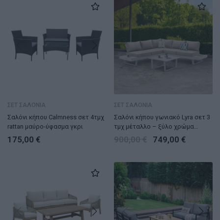
ΣΕΤ ΣΑΛΟΝΙΑ
ΣΕΤ ΣΑΛΟΝΙΑ
Σαλόνι κήπου Calmness σετ 4τμχ
Σαλόνι κήπου γωνιακό Lyra σετ 3
rattan μαύρο-ύφασμα γκρι
τμχ μέταλλο – ξύλο χρώμα
λευκό
175,00
€
900,00
€
749,00
€