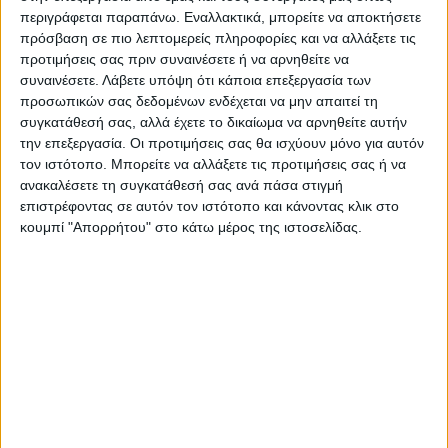
περιγράφεται παραπάνω. Εναλλακτικά, μπορείτε να αποκτήσετε
ΤΕΛΕΥΤΑΙΑ ΚΟΜΜΑΤΙΑ
πρόσβαση σε πιο λεπτομερείς πληροφορίες και να αλλάξετε τις
προτιμήσεις σας πριν συναινέσετε ή να αρνηθείτε να
συναινέσετε.
Λάβετε υπόψη ότι κάποια επεξεργασία των
προσωπικών σας δεδομένων ενδέχεται να μην απαιτεί τη
συγκατάθεσή σας, αλλά έχετε το δικαίωμα να αρνηθείτε αυτήν
την επεξεργασία. Οι προτιμήσεις σας θα ισχύουν μόνο για αυτόν
τον ιστότοπο. Μπορείτε να αλλάξετε τις προτιμήσεις σας ή να
ανακαλέσετε τη συγκατάθεσή σας ανά πάσα στιγμή
επιστρέφοντας σε αυτόν τον ιστότοπο και κάνοντας κλικ στο
ΣΕΤ ΣΑΛΟΝΙΑ
ΣΕΤ ΣΑΛΟΝΙΑ
κουμπί "Απορρήτου" στο κάτω μέρος της ιστοσελίδας.
Σαλόνι κήπου Echo Megapap σετ
Σαλόνι κήπου Malibu μασίφ ξύλο
3 τμχ μέταλλο – ξύλο χρώμα
ακακίας-ύφασμα μπεζ
μαύρο – γκρι
670,00
€
549,00
€
1.350,00
€
ΤΕΛΕΥΤΑΙΑ ΚΟΜΜΑΤΙΑ
ΤΕΛΕΥΤΑΙΑ ΚΟΜΜΑΤΙΑ