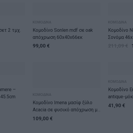
ΚΟΜΟΔΙΝΑ
ΚΟΜΟΔΙΝΑ
Κομοδίνο Sonlen mdf σε oak
Κομοδίνο N
απόχρωση 60x40x66εκ
Σονόμα 46
99,00
€
211,09
€
ΚΟΜΟΔΙΝΑ
hmere –
Κομοδίνο Ema χρώμα 
ΚΟΜΟΔΙΝΑ
×45.5cm
antique-μό
Κομοδίνο Imena μασίφ ξύλο
41,90
€
Acacia σε φυσικό απόχρωση με
μαύρα μεταλλικά πόδια
109,00
€
45x35x56εκ