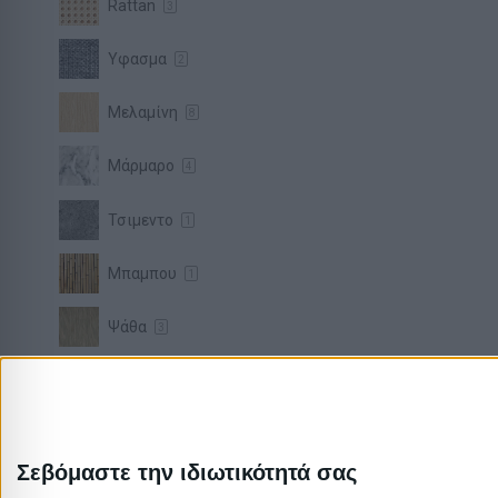
Rattan
3
Υφασμα
2
Μελαμίνη
8
Μάρμαρο
4
Τσιμεντο
1
Μπαμπου
1
Ψάθα
3
Brand
pakoworld
97
Artekko
31
Σεβόμαστε την ιδιωτικότητά σας
Liberta
55