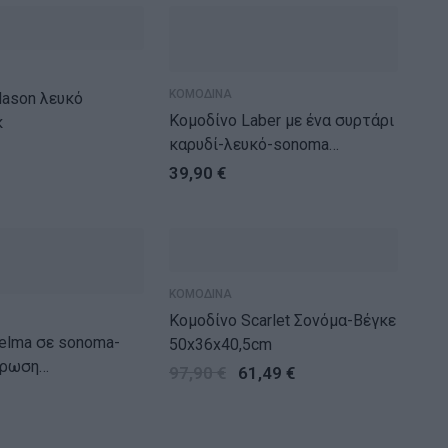
ΚΟΜΟΔΙΝΑ
n λευκό
Κομοδίνο Laber με ένα συρτάρι
κ
καρυδί-λευκό-sonoma
45x30x57.5εκ
39,90
€
ΚΟΜΟΔΙΝΑ
Κομοδίνο Scarlet Σονόμα-Βέγκε
 sonoma-
50x36x40,5cm
χρωση
97,90
€
61,49
€
45εκ