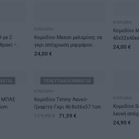
ΚΟΜΟΔΙΝΑ
ΚΟΜΟΔΙΝΑ
Κομοδίνο Maso
 2
Κομοδίνο Mason μελαμίνης σε
40x32x40ε
θρακί –
γκρι απόχρωση μαρμάρου
24,00
€
40x32x40εκ
24,00
€
ΜΑΤΙΑ
ΤΕΛΕΥΤΑΙΑ ΚΟΜΜΑΤΙΑ
ΚΟΜΟΔΙΝΑ
ΚΟΜΟΔΙΝΑ
 ΜΠΛΕ
Κομοδίνο Timmy Λευκό-
Κομοδίνο Selma σε
5cm
Γραφίτη-Γκρι 46.8x36x57.1cm
λευκή από
119,90
€
71,39
€
29.7×29.7×
24,90
€