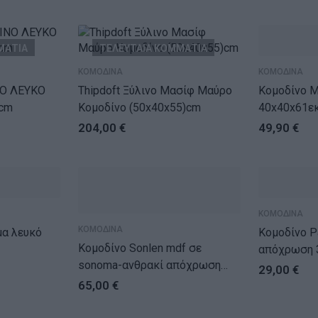
ΜΑΤΙΑ
ΤΕΛΕΥΤΑΙΑ ΚΟΜΜΑΤΙΑ
ΚΟΜΟΔΙΝΑ
ΚΟΜΟΔΙΝΑ
Ο ΛΕΥΚΟ
Thipdoft Ξύλινο Μασίφ Μαύρο
Κομοδίνο Mozart χρ
cm
Κομοδίνο (50x40x55)cm
40x40x61ε
204,00
€
49,90
€
ΚΟΜΟΔΙΝΑ
ΚΟΜΟΔΙΝΑ
Κομοδίνο Passio
Κομοδίνο Sonlen mdf σε
απόχρωση 
sonoma-ανθρακί απόχρωση
29,00
€
60x40x44.5εκ
65,00
€