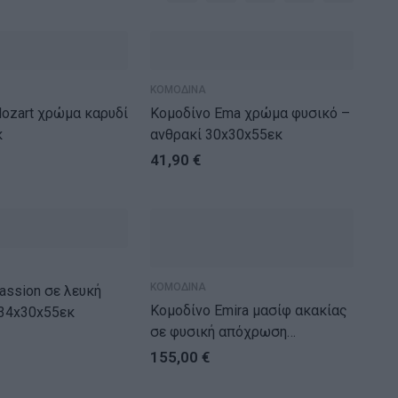
ΚΟΜΟΔΙΝΑ
ώμα καρυδί
Κομοδίνο Ema χρώμα φυσικό –
κ
ανθρακί 30x30x55εκ
41,90
€
ΚΟΜΟΔΙΝΑ
n σε λευκή
Κομοδίνο Emira μασίφ ακακίας
34x30x55εκ
σε φυσική απόχρωση
40x40x54εκ
155,00
€