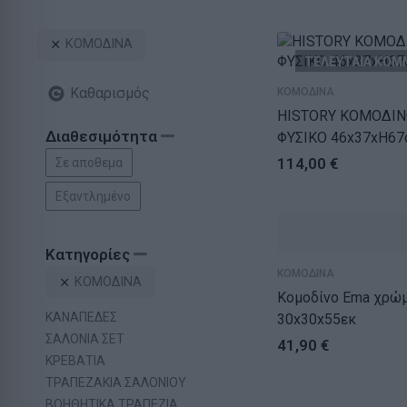
ΚΟΜΟΔΙΝΑ
ΤΕΛΕΥΤΑΙΑ ΚΟΜ
Καθαρισμός
ΚΟΜΟΔΙΝΑ
HISTORY ΚΟΜΟΔΙΝ
Διαθεσιμότητα
ΦΥΣΙΚΟ 46x37xH67
114,00
€
Σε αποθεμα
Εξαντλημένο
Κατηγορίες
ΚΟΜΟΔΙΝΑ
ΚΟΜΟΔΙΝΑ
Κομοδίνο Ema χρώμα λευκό
ΚΑΝΑΠΕΔΕΣ
30x30x55εκ
ΣΑΛΟΝΙΑ ΣΕΤ
41,90
€
ΚΡΕΒΑΤΙΑ
ΤΡΑΠΕΖΑΚΙΑ ΣΑΛΟΝΙΟΥ
ΒΟΗΘΗΤΙΚΑ ΤΡΑΠΕΖΙΑ