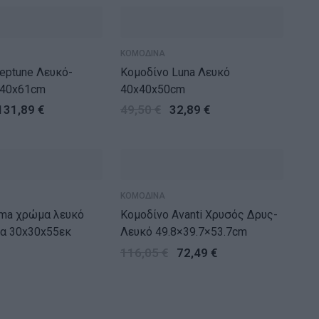
ΚΟΜΟΔΙΝΑ
eptune Λευκό-
Κομοδίνο Luna Λευκό
x40x61cm
40x40x50cm
131,89
€
49,50
€
32,89
€
ΚΟΜΟΔΙΝΑ
λευκό
Κομοδίνο Avanti Χρυσός Δρυς-
κα 30x30x55εκ
Λευκό 49.8×39.7×53.7cm
116,05
€
72,49
€