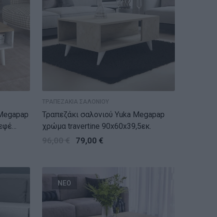
ΤΡΑΠΕΖΑΚΙΑ ΣΑΛΟΝΙΟΥ
 Megapap
Τραπεζάκι σαλονιού Yuka Megapap
εφέ
χρώμα travertine 90x60x39,5εκ.
96,00
€
79,00
€
ΝΕΟ