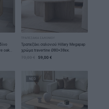
ΤΡΑΠΕΖΑΚΙΑ ΣΑΛΟΝΙΟΥ
δίνο
Τραπεζάκι σαλονιού Hillary Megapap
e oak
χρώμα travertine Ø80×38εκ.
70,00
€
59,00
€
ΝΕΟ