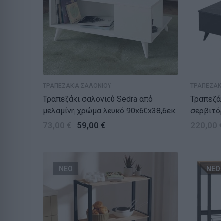
ΤΡΑΠΕΖΑΚΙΑ ΣΑΛΟΝΙΟΥ
ΤΡΑΠΕΖΑΚ
Τραπεζάκι σαλονιού Sedra από
Τραπεζάκ
μελαμίνη χρώμα λευκό 90x60x38,6εκ.
σερβιτό
μαύρο –
73,00
€
59,00
€
220,00
ΝΕΟ
ΝΕΟ