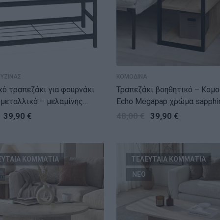
ΟΥΖΙΝΑΣ
ΚΟΜΟΔΙΝΑ
κό τραπεζάκι για φουρνάκι
Τραπεζάκι βοηθητικό – Κομο
ς
Echo Megapap χρώμα sapphir
αύρο – pine oak 80x40x80εκ.
30x42x45εκ.
39,90
€
48,00
€
39,90
€
ΕΥΤΑΙΑ ΚΟΜΜΑΤΙΑ
ΤΕΛΕΥΤΑΙΑ ΚΟΜΜΑΤΙΑ
ΝΕΟ