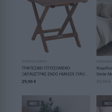
ΤΡΑΠΕΖΙΑ ΚΗΠΟΥ
ΚΟΜΟΔΙΝ
ΤΡΑΠΕΖΑΚΙ ΠΤΥΣΣΟΜΕΝΟ
Κομοδίν
ΞΑΠΛΩΣΤΡΑΣ ENDO HM6529 ΞΥΛΟ
Smile M
ΑΚΑΚΙΑΣ–ΦΥΣΙΚΟ 45x45x45Υεκ
30x30x6
29,90
€
23,50
€
ΝΕΟ
ΝΕΟ