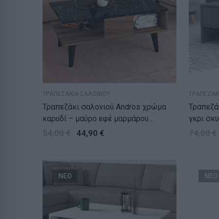
ΤΡΑΠΕΖΑΚΙΑ ΣΑΛΟΝΙΟΥ
ΤΡΑΠΕΖΑΚ
Τραπεζάκι σαλονιού Andros χρώμα
Τραπεζάκι
καρυδί – μαύρο εφέ μαρμάρου
γκρι σκ
90x54x39,6εκ.
54,00
€
44,90
€
74,00
€
ΝΕΟ
ΝΕΟ