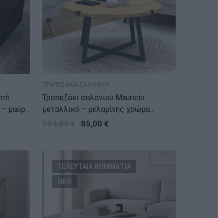
ΤΡΑΠΕΖΑΚΙΑ ΣΑΛΟΝΙΟΥ
Τραπεζάκι σαλονιού Mauricio
 – μαύρο
μεταλλικό – μελαμίνης χρώμα
.
sonoma – ανθρακί 78x78x43εκ.
104,00
€
85,00
€
ΤΕΛΕΥΤΑΙΑ ΚΟΜΜΑΤΙΑ
ΝΕΟ