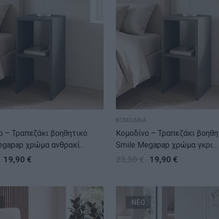
Α
ΚΟΜΟΔΙΝΑ
ο – Τραπεζάκι βοηθητικό
Κομοδίνο – Τραπεζάκι βοηθη
egapap χρώμα ανθρακί
Smile Megapap χρώμα γκρι
0εκ.
σκυροδέματος 30x30x60εκ.
19,90
€
23,50
€
19,90
€
ΝΕΟ