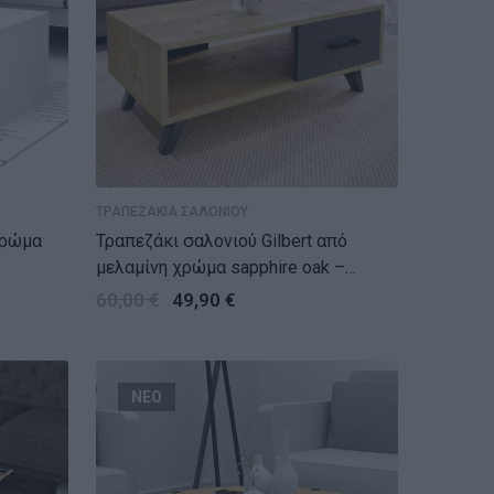
ΤΡΑΠΕΖΑΚΙΑ ΣΑΛΟΝΙΟΥ
Τραπεζάκι σαλονιού Gilbert από
μελαμίνη χρώμα sapphire oak –
ανθρακί 90x45x35εκ.
60,00
€
49,90
€
ΝΕΟ