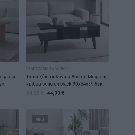
ΤΡΑΠΕΖΑΚΙΑ ΣΑΛΟΝΙΟΥ
Megapap
Τραπεζάκι σαλονιού Andros Megapap
εκ.
χρώμα sencron black 90x54x39,6εκ.
54,00
€
44,90
€
ΝΕΟ