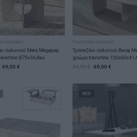
ΙΑ ΣΑΛΟΝΙΟΥ
ΤΡΑΠΕΖΑΚΙΑ ΣΑΛΟΝΙΟΥ
κι σαλονιού Mara Megapap
Τραπεζάκι σαλονιού Becaj M
avertine Ø75×36,8εκ.
χρώμα travertine 120x60x41,4
69,00
€
84,00
€
69,00
€
ΝΕΟ