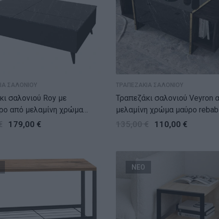
ΙΑ ΣΑΛΟΝΙΟΥ
ΤΡΑΠΕΖΑΚΙΑ ΣΑΛΟΝΙΟΥ
ι σαλονιού Roy με
Τραπεζάκι σαλονιού Veyron από
ρο από μελαμίνη χρώμα
μελαμίνη χρώμα μαύρο rebab
 εφέ μαρμάρου 121x69x40εκ.
εφέ μαρμάρου 104x60x37,3εκ
€
179,00
€
135,00
€
110,00
€
ΝΕΟ