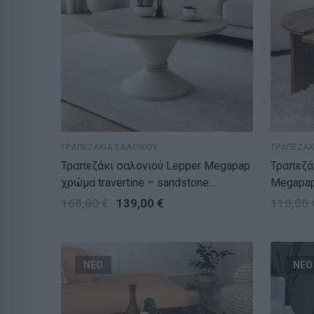
ΤΡΑΠΕΖΑΚΙΑ ΣΑΛΟΝΙΟΥ
ΤΡΑΠΕΖΑΚ
Τραπεζάκι σαλονιού Lepper Megapap
Τραπεζά
χρώμα travertine – sandstone
Megapap
Ø75×39,8εκ.
168,00
€
139,00
€
110,00
ΝΕΟ
ΝΕΟ