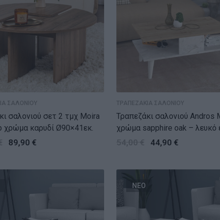
ΙΑ ΣΑΛΟΝΙΟΥ
ΤΡΑΠΕΖΑΚΙΑ ΣΑΛΟΝΙΟΥ
κι σαλονιού σετ 2 τμχ Moira
Τραπεζάκι σαλονιού Andros
 χρώμα καρυδί Ø90×41εκ.
χρώμα sapphire oak – λευκό 
μαρμάρου 90x54x39,6εκ.
€
89,90
€
54,00
€
44,90
€
ΝΕΟ