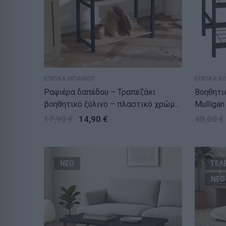
ΕΠΙΠΛΑ ΜΠΑΝΙΟΥ
ΕΠΙΠΛΑ Κ
Ραφιέρα δαπέδου – Τραπεζάκι
Βοηθητι
βοηθητικό ξύλινο – πλαστικό χρώμα
Mulligan μεταλλικό – μελαμίνη
φυσικό – μαύρο 65x29x78εκ.
χρώμα μ
17,90
€
14,90
€
48,00
€
ΝΕΟ
ΤΕΛ
ΝΕΟ