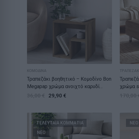
ΚΟΜΟΔΙΝΑ
ΤΡΑΠΕΖΑΚ
Τραπεζάκι βοηθητικό – Κομοδίνο Bon
Τραπεζά
Megapap χρώμα ανοιχτό καρυδί
χρώμα s
40x35x40εκ.
36,00
€
29,90
€
170,00
ΤΕΛΕΥΤΑΙΑ ΚΟΜΜΑΤΙΑ
ΝΕΟ
ΝΕΟ