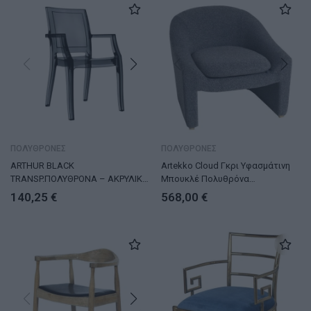
ΠΟΛΥΘΡΟΝΕΣ
ΠΟΛΥΘΡΟΝΕΣ
ARTHUR BLACK
Artekko Cloud Γκρι Υφασμάτινη
TRANSP.ΠΟΛΥΘΡΟΝΑ – ΑΚΡΥΛΙΚΟ
Μπουκλέ Πολυθρόνα
– ΜΑΥΡΟ
(76x76x71)cm
140,25
€
568,00
€