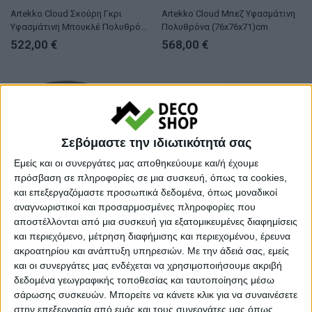
Artekko Cloud Σκούρη Γκρι
Artekko Cloud Μπεζ Υφασμάτινη
Υφασμάτινη Μπουκλέ Πολυθρόνα
Πολυθρόνα (76x76x71)cm
(97x80x100)cm
522,00
€
568,00
€
Σεβόμαστε την ιδιωτικότητά σας
Εμείς και οι συνεργάτες μας αποθηκεύουμε και/ή έχουμε
πρόσβαση σε πληροφορίες σε μια συσκευή, όπως τα cookies,
και επεξεργαζόμαστε προσωπικά δεδομένα, όπως μοναδικοί
αναγνωριστικοί και προσαρμοσμένες πληροφορίες που
αποστέλλονται από μια συσκευή για εξατομικευμένες διαφημίσεις
ΠΟΛΥΘΡΟΝΕΣ
ΠΟΛΥΘΡΟΝΕΣ
και περιεχόμενο, μέτρηση διαφήμισης και περιεχομένου, έρευνα
Artekko Cloud Γκρι Υφασμάτινη
Vrozdiox Καρέκλα Μεταλλική με
ακροατηρίου και ανάπτυξη υπηρεσιών.
Με την άδειά σας, εμείς
Πολυθρόνα (78x81x74)cm
Δέρμα (56x52x83)cm
και οι συνεργάτες μας ενδέχεται να χρησιμοποιήσουμε ακριβή
507,00
€
423,00
€
δεδομένα γεωγραφικής τοποθεσίας και ταυτοποίησης μέσω
σάρωσης συσκευών. Μπορείτε να κάνετε κλικ για να συναινέσετε
στην επεξεργασία από εμάς και τους συνεργάτες μας όπως