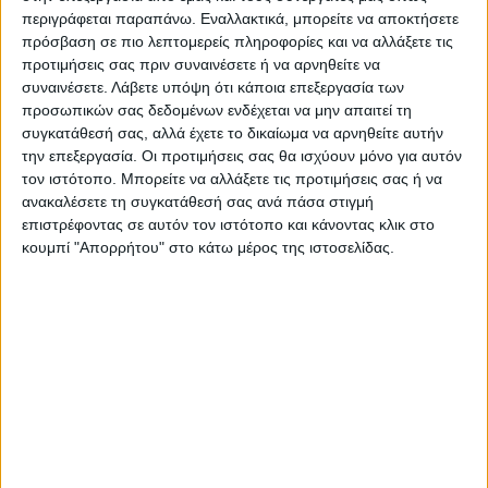
περιγράφεται παραπάνω. Εναλλακτικά, μπορείτε να αποκτήσετε
ΤΕΛΕΥΤΑΙΑ ΚΟΜΜΑΤΙΑ
πρόσβαση σε πιο λεπτομερείς πληροφορίες και να αλλάξετε τις
προτιμήσεις σας πριν συναινέσετε ή να αρνηθείτε να
συναινέσετε.
Λάβετε υπόψη ότι κάποια επεξεργασία των
προσωπικών σας δεδομένων ενδέχεται να μην απαιτεί τη
συγκατάθεσή σας, αλλά έχετε το δικαίωμα να αρνηθείτε αυτήν
την επεξεργασία. Οι προτιμήσεις σας θα ισχύουν μόνο για αυτόν
τον ιστότοπο. Μπορείτε να αλλάξετε τις προτιμήσεις σας ή να
ανακαλέσετε τη συγκατάθεσή σας ανά πάσα στιγμή
επιστρέφοντας σε αυτόν τον ιστότοπο και κάνοντας κλικ στο
ΠΟΛΥΘΡΟΝΕΣ
ΠΟΛΥΘΡΟΝΕΣ
κουμπί "Απορρήτου" στο κάτω μέρος της ιστοσελίδας.
ARTHUR AMBER
Plaoyokt Πολυθρόνα Υφασμάτινη
TRANSP.ΠΟΛΥΘΡΟΝΑ – ΑΚΡΥΛΙΚΟ
Μπλέ (63.5x68x99)cm
– AMBER
140,25
€
606,00
€
ΤΕΛΕΥΤΑΙΑ ΚΟΜΜΑΤΙΑ
ΤΕΛΕΥΤΑΙΑ ΚΟΜΜΑΤΙΑ