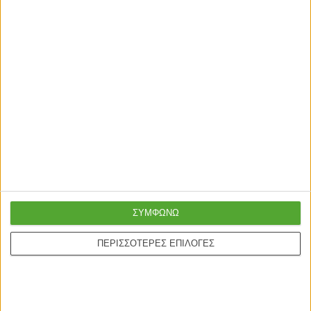
ΤΕΛΕΥΤΑΙΑ ΚΟΜΜΑΤΙΑ
ΤΕΛΕΥΤΑΙΑ ΚΟΜΜΑΤΙΑ
ΠΟΛΥΘΡΟΝΕΣ
ΠΟΛΥΘΡΟΝΕΣ
Artekko Oslo Εκρού Μπουκλέ
Πολυθρόνα PAPATYA 75x75x75
Περιστρεφόμενη Πολυθρόνα
ύφασμα MILANO 19
Μπερζέρα (65x85x88)cm
550,00
€
164,00
€
ΣΥΜΦΩΝΩ
ΠΕΡΙΣΣΟΤΕΡΕΣ ΕΠΙΛΟΓΕΣ
ΤΕΛΕΥΤΑΙΑ ΚΟΜΜΑΤΙΑ
ΤΕΛΕΥΤΑΙΑ ΚΟΜΜΑΤΙΑ