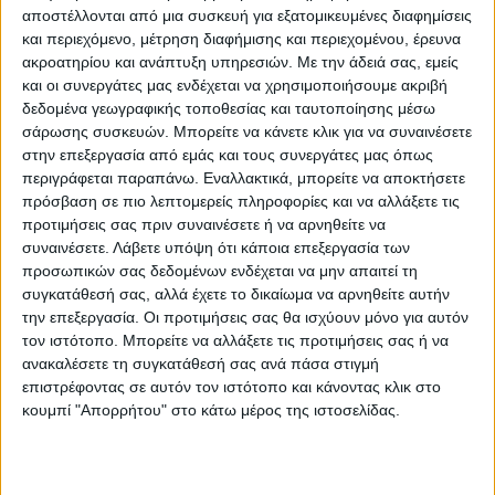
αποστέλλονται από μια συσκευή για εξατομικευμένες διαφημίσεις
και περιεχόμενο, μέτρηση διαφήμισης και περιεχομένου, έρευνα
ακροατηρίου και ανάπτυξη υπηρεσιών.
Με την άδειά σας, εμείς
και οι συνεργάτες μας ενδέχεται να χρησιμοποιήσουμε ακριβή
δεδομένα γεωγραφικής τοποθεσίας και ταυτοποίησης μέσω
ΡΑΦΙΑ & ΡΑΦΙΕΡΕΣ
ΡΑΦΙΑ & ΡΑΦΙΕΡΕΣ
σάρωσης συσκευών. Μπορείτε να κάνετε κλικ για να συναινέσετε
Ραφιέρα τοίχου Perari 4τεμ.σε
Ραφιέρα τοίχου Mauer σε
στην επεξεργασία από εμάς και τους συνεργάτες μας όπως
oak απόχρωση 30×19.6×30εκ
ανθρακί απόχρωση 90×19,6×60εκ
περιγράφεται παραπάνω. Εναλλακτικά, μπορείτε να αποκτήσετε
23,00
€
17,00
€
πρόσβαση σε πιο λεπτομερείς πληροφορίες και να αλλάξετε τις
προτιμήσεις σας πριν συναινέσετε ή να αρνηθείτε να
συναινέσετε.
Λάβετε υπόψη ότι κάποια επεξεργασία των
ΕΞΑΝΤΛΗΘΗΚΕ
ΑΝΑΜΕΝΕΤΑΙ
προσωπικών σας δεδομένων ενδέχεται να μην απαιτεί τη
συγκατάθεσή σας, αλλά έχετε το δικαίωμα να αρνηθείτε αυτήν
την επεξεργασία. Οι προτιμήσεις σας θα ισχύουν μόνο για αυτόν
τον ιστότοπο. Μπορείτε να αλλάξετε τις προτιμήσεις σας ή να
ανακαλέσετε τη συγκατάθεσή σας ανά πάσα στιγμή
επιστρέφοντας σε αυτόν τον ιστότοπο και κάνοντας κλικ στο
κουμπί "Απορρήτου" στο κάτω μέρος της ιστοσελίδας.
ΡΑΦΙΑ & ΡΑΦΙΕΡΕΣ
ΡΑΦΙΑ & ΡΑΦΙΕΡΕΣ