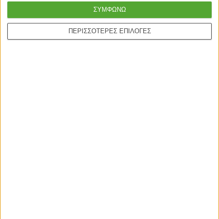
ΣΥΜΦΩΝΩ
ΕΞΑΝΤΛΗΘΗΚΕ
ΕΞΑΝΤΛΗΘΗΚΕ
ΠΕΡΙΣΣΟΤΕΡΕΣ ΕΠΙΛΟΓΕΣ
ΦΙΛΤΡΑ
ΡΑΦΙΑ & ΡΑΦΙΕΡΕΣ
ΡΑΦΙΑ & ΡΑΦΙΕΡΕΣ
CLASSIC ΡΑΦΙ OAK ΑΝΟΙΧΤΟ
CLASSIC ΡΑΦΙ OAK ΑΝΟΙΧΤΟ
60×23.5×3.8cm
120×23.5×3.8cm
10,90
€
18,50
€
Copyright © 2025.