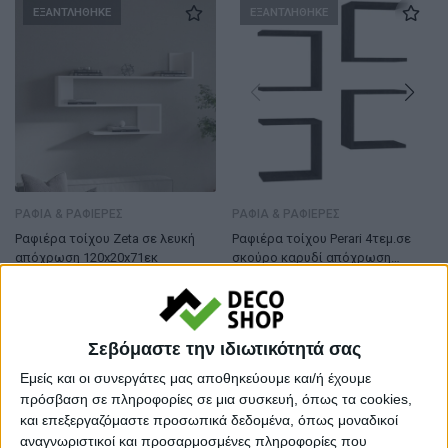
ΕΞΑΝΤΛΗΘΗΚΕ
ΕΞΑΝΤΛΗΘΗΚΕ
ΡΑΦΙΑ & ΡΑΦΙΕΡΕΣ
ΡΑΦΙΑ & ΡΑΦΙΕΡΕΣ
Ραφιέρα τοίχου Zeta σε λευκή
Ραφιέρα τοίχου Perari 4τεμ.σε
απόχρωση 120x20x71εκ
σκούρο καρυδί απόχρωση
30×19.6×30εκ
37,50
€
23,00
€
Σεβόμαστε την ιδιωτικότητά σας
ΕΞΑΝΤΛΗΘΗΚΕ
ΕΞΑΝΤΛΗΘΗΚΕ
Εμείς και οι συνεργάτες μας αποθηκεύουμε και/ή έχουμε
πρόσβαση σε πληροφορίες σε μια συσκευή, όπως τα cookies,
και επεξεργαζόμαστε προσωπικά δεδομένα, όπως μοναδικοί
αναγνωριστικοί και προσαρμοσμένες πληροφορίες που