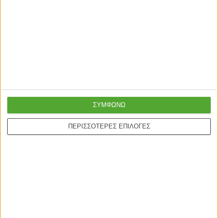
ΣΥΜΦΩΝΩ
ΚΡΕΒΑΤΙΑ
ΚΡΕΒΑΤΙΑ
Παιδικό φωτιστικό οροφής
Κρεβάτι με αποθηκευτικό χώρο
ΠΕΡΙΣΣΟΤΕΡΕΣ ΕΠΙΛΟΓΕΣ
μονόφωτο PWL-1095 Ε27 γκρι-
Lineo μπουκλέ σε ανθρακί
λευκό Φ24×20εκ
απόχρωση 120×200εκ
15,80
€
14,20
€
309,00
€