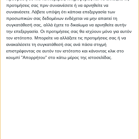
προτιμήσεις σας πριν συναινέσετε ή να αρνηθείτε να
συναινέσετε.
Λάβετε υπόψη ότι κάποια επεξεργασία των
προσωπικών σας δεδομένων ενδέχεται να μην απαιτεί τη
συγκατάθεσή σας, αλλά έχετε το δικαίωμα να αρνηθείτε αυτήν
την επεξεργασία. Οι προτιμήσεις σας θα ισχύουν μόνο για αυτόν
τον ιστότοπο. Μπορείτε να αλλάξετε τις προτιμήσεις σας ή να
ανακαλέσετε τη συγκατάθεσή σας ανά πάσα στιγμή
επιστρέφοντας σε αυτόν τον ιστότοπο και κάνοντας κλικ στο
κουμπί "Απορρήτου" στο κάτω μέρος της ιστοσελίδας.
ΚΡΕΒΑΤΙΑ
ΚΡΕΒΑΤΙΑ
ΚΡΕΒΑΤΙ MALENA ΑΠΟ ΜΠΕΖ
Φωτιστικό τοίχου-απλίκα Zhola
ΥΦΑΣΜΑ NUBUCK HM647.22 ΓΙΑ
E27 40W μαύρο 17x12x25εκ
ΣΤΡΩΜΑ 120×200 εκ.
169,91
€
20,90
€
18,80
€