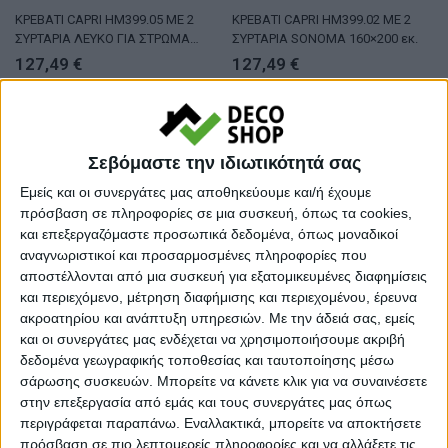
ΚΡΕΒΑΤΙ CAPRI HM399.05 ΜΕ 2
ΚΡΕΒΑΤΙ CAPRI HM399.02 ΜΕ 2
ΣΥΡΤΑΡΙΑ ΛΕΥΚΟ ΓΙΑ ΣΤΡΩΜΑ
ΣΥΡΤΑΡΙΑ SONOMA 160×200 εκ.
160×200 εκ.
127,49
€
127,49
€
Σεβόμαστε την ιδιωτικότητά σας
Εμείς και οι συνεργάτες μας αποθηκεύουμε και/ή έχουμε
πρόσβαση σε πληροφορίες σε μια συσκευή, όπως τα cookies,
και επεξεργαζόμαστε προσωπικά δεδομένα, όπως μοναδικοί
αναγνωριστικοί και προσαρμοσμένες πληροφορίες που
αποστέλλονται από μια συσκευή για εξατομικευμένες διαφημίσεις
και περιεχόμενο, μέτρηση διαφήμισης και περιεχομένου, έρευνα
ακροατηρίου και ανάπτυξη υπηρεσιών.
Με την άδειά σας, εμείς
ΚΡΕΒΑΤΙΑ
ΚΡΕΒΑΤΙΑ
και οι συνεργάτες μας ενδέχεται να χρησιμοποιήσουμε ακριβή
ΚΡΕΒΑΤΙ CAPRI HM312.05 ΜΕ 2
ΚΡΕΒΑΤΙ CAPRI HM312.04 ΜΕ 2
δεδομένα γεωγραφικής τοποθεσίας και ταυτοποίησης μέσω
ΣΥΡΤΑΡΙΑ ΛΕΥΚΟ ΓΙΑ ΣΤΡΩΜΑ
ΣΥΡΤΑΡΙΑ SONOMA-ΓΚΡΙ ΓΙΑ
σάρωσης συσκευών. Μπορείτε να κάνετε κλικ για να συναινέσετε
150×200 εκ.
ΣΤΡΩΜΑ 150×200εκ.
118,99
€
127,49
€
στην επεξεργασία από εμάς και τους συνεργάτες μας όπως
περιγράφεται παραπάνω. Εναλλακτικά, μπορείτε να αποκτήσετε
πρόσβαση σε πιο λεπτομερείς πληροφορίες και να αλλάξετε τις