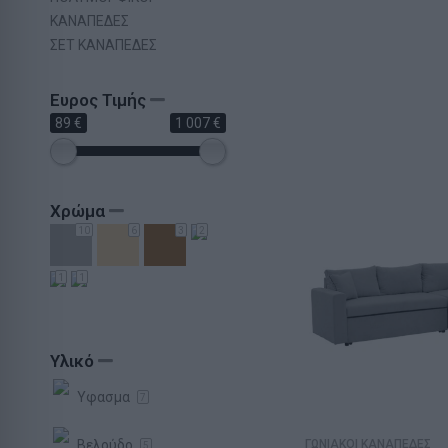
ΚΑΝΑΠΕΔΕΣ
ΣΕΤ ΚΑΝΑΠΕΔΕΣ
Ευρος Τιμής
89 €
1 007 €
Χρώμα
10
6
3
2
1
1
Υλικό
Υφασμα
7
Βελούδο
ΓΩΝΙΑΚΟΙ ΚΑΝΑΠΕΔΕΣ
5