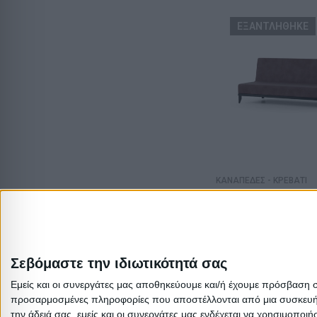
ΕΞΑΝΤΛΗΘΗΚΕ
ΚΑΝΑΠΕΔΕΣ - ΚΡΕΒΑΤΙ
Καναπές Κρεβάτι F
Τριθέσιος Μπορντ
190x85x80cm
440,00
€
329,89
Σεβόμαστε την ιδιωτικότητά σας
Εμείς και οι συνεργάτες μας αποθηκεύουμε και/ή έχουμε πρόσβαση 
προσαρμοσμένες πληροφορίες που αποστέλλονται από μια συσκευή γι
την άδειά σας, εμείς και οι συνεργάτες μας ενδέχεται να χρησιμοπ