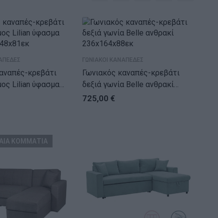
ΑΠΕΔΕΣ
ΓΩΝΙΑΚΟΙ ΚΑΝΑΠΕΔΕΣ
αναπές-κρεβάτι
Γωνιακός καναπές-κρεβάτι
ilian ύφασμα
δεξιά γωνία Belle ανθρακί
148x81εκ
236x164x88εκ
725,00
€
ΑΙΑ ΚΟΜΜΑΤΙΑ