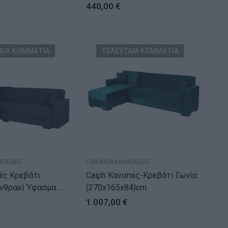
(214x78x78)cm
440,00
€
ΑΙΑ ΚΟΜΜΑΤΙΑ
ΤΕΛΕΥΤΑΙΑ ΚΟΜΜΑΤΙΑ
ΑΠΕΔΕΣ
ΓΩΝΙΑΚΟΙ ΚΑΝΑΠΕΔΕΣ
ές Κρεβάτι
Caiph Καναπές-Κρεβάτι Γωνία
κί Ύφασμα
(270x165x84)cm
78)cm
1.007,00
€