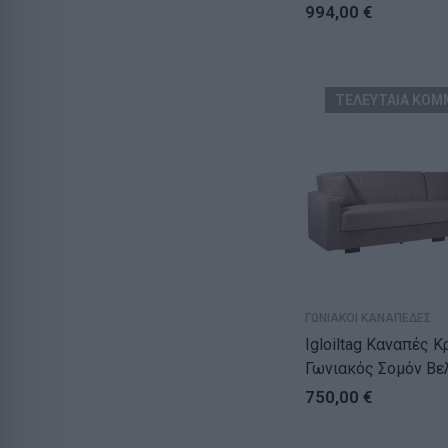
(236x150x78)cm
994,00
€
ΤΕΛΕΥΤΑΙΑ ΚΟΜ
ΓΩΝΙΑΚΟΙ ΚΑΝΑΠΕΔΕΣ
Igloiltag Καναπές Κ
Γωνιακός Σομόν Βε
(236x150x78)cm
750,00
€