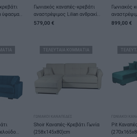
κρεβάτι
Γωνιακός καναπές-κρεβάτι
Γωνιακός κ
μα
αναστρέψιμος Lilian ανθρακί
αναστρέψιμος
225x148x81εκ
καφέ 286x
579,00
€
899,00
€
ΜΑΤΙΑ
ΤΕΛΕΥΤΑΙΑ ΚΟΜΜΑΤΙΑ
ΤΕΛΕΥΤ
ΓΩΝΙΑΚΟΙ ΚΑΝΑΠΕΔΕΣ
ΓΩΝΙΑΚΟΙ ΚΑΝ
άτι
Shoir Καναπές-Κρεβάτι Γωνία
Pit Καναπέ
Βελούδο
(258x145x80)cm
(270x165x