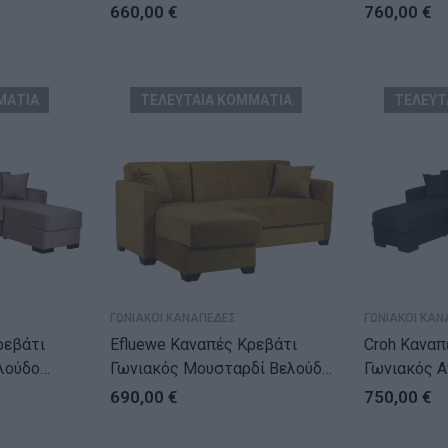
660,00
€
760,00
€
ΜΑΤΙΑ
ΤΕΛΕΥΤΑΙΑ ΚΟΜΜΑΤΙΑ
ΤΕΛΕΥΤ
ΓΩΝΙΑΚΟΙ ΚΑΝΑΠΕΔΕΣ
ΓΩΝΙΑΚΟΙ ΚΑΝ
ρεβάτι
Efluewe Καναπές Κρεβάτι
Croh Καναπ
λούδο
Γωνιακός Μουσταρδί Βελούδο
Γωνιακός Ανθρα
(200x150x78)cm
(236x150x
690,00
€
750,00
€