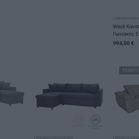
ΓΩΝΙΑΚΟΙ ΚΑΝ
Wault Κανα
Γωνιακός Ε
(236x150x
994,00
€
ΤΕΛΕΥΤ
ΓΩΝΙΑΚΟΙ ΚΑΝΑΠΕΔΕΣ
ΓΩΝΙΑΚΟΙ ΚΑΝ