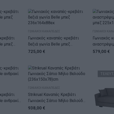
ΓΩΝΙΑΚΟΙ ΚΑΝΑΠΕΔΕΣ
ΓΩΝΙΑΚΟΙ ΚΑΝ
κρεβάτι
Γωνιακός καναπές-κρεβάτι
Γωνιακός κ
πεζ
δεξιά γωνία Belle μπεζ
αναστρέψιμος L
236x164x88εκ
μπεζ 225x
725,00
€
579,00
€
ΤΕΛΕΥΤ
ΓΩΝΙΑΚΟΙ ΚΑΝΑΠΕΔΕΣ
κρεβάτι
Strikrual Καναπές Κρεβάτι
ακί
Γωνιακός Σάπιο Μήλο Βελούδο
(236x150x78)cm
938,00
€