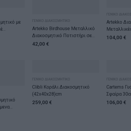
ΓΕΝΙΚΟ ΔΙΑΚΟ
ΓΕΝΙΚΟ ΔΙΑΚΟΣΜΗΤΙΚΟ
μητικό με
Artekko Δι
Artekko Birdhouse Μεταλλικό
έ
Μεταλλικέ
Διακοσμητικό Ποτιστήρι σε
(20x20x20)
104,00
€
Λευκή Πατίνα (36x17x27)cm
42,00
€
ΓΕΝΙΚΟ ΔΙΑΚΟΣΜΗΤΙΚΟ
ΓΕΝΙΚΟ ΔΙΑΚΟ
Clibli Κοράλι Διακοσμητικό
Cartems Γυ
(42x40x28)cm
Σφαίρα 30
σμητικό
259,00
€
106,00
€
ώμενα
τη