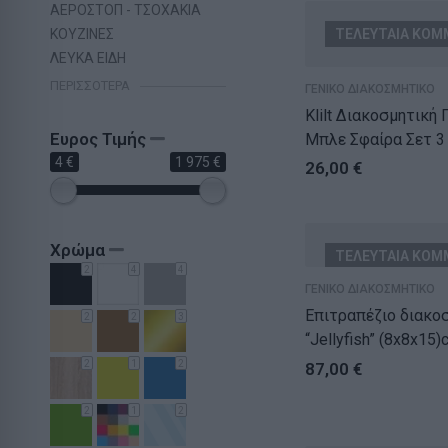
ΑΕΡΟΣΤΟΠ - ΤΣΟΧΑΚΙΑ
ΚΟΥΖΙΝΕΣ
ΤΕΛΕΥΤΑΙΑ ΚΟΜ
ΛΕΥΚΑ ΕΙΔΗ
ΠΕΡΙΣΣΌΤΕΡΑ
ΓΕΝΙΚΟ ΔΙΑΚΟΣΜΗΤΙΚΟ
Klilt Διακοσμητική
Ευρος Τιμής
Μπλε Σφαίρα Σετ 3
4 €
1 975 €
10cm
26,00
€
Χρώμα
ΤΕΛΕΥΤΑΙΑ ΚΟΜ
2
4
4
ΓΕΝΙΚΟ ΔΙΑΚΟΣΜΗΤΙΚΟ
Επιτραπέζιο διακο
2
2
3
“Jellyfish” (8x8x15)
2
1
2
87,00
€
2
1
2