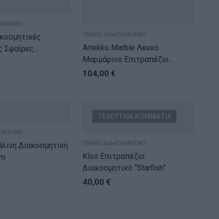
ΣΜΗΤΙΚΟ
ΓΕΝΙΚΟ ΔΙΑΚΟΣΜΗΤΙΚΟ
ακοσμητικές
Artekko Marble Λευκό
ς Σφαίρες
Μαρμάρινο Επιτραπέζιο
cm ΣΕΤ/3
Διακοσμητικό Γλυπτό
104,00
€
(12.5x5x25)cm
ΤΕΛΕΥΤΑΙΑ ΚΟΜΜΑΤΙΑ
ΣΜΗΤΙΚΟ
ΓΕΝΙΚΟ ΔΙΑΚΟΣΜΗΤΙΚΟ
άλινη Διακοσμητική
Kloo Επιτραπέζιο
cm
Διακοσμητικό “Starfish”
(30x30x7)cm
40,00
€