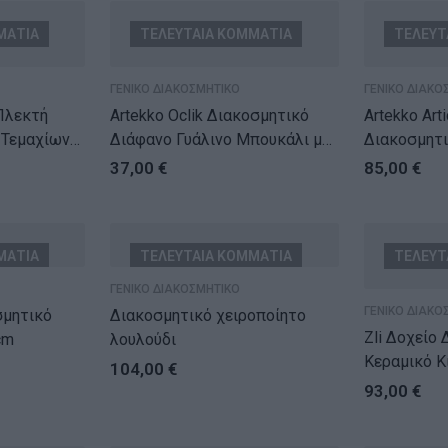
ΜΑΤΙΑ
ΤΕΛΕΥΤΑΙΑ ΚΟΜΜΑΤΙΑ
ΤΕΛΕΥΤ
ΓΕΝΙΚΟ ΔΙΑΚΟΣΜΗΤΙΚΟ
ΓΕΝΙΚΟ ΔΙΑΚΟ
 Πλεκτή
Artekko Oclik Διακοσμητικό
Artekko Art
 Τεμαχίων
Διάφανο Γυάλινο Μπουκάλι με
Διακοσμητι
Πώμα (11x11x46)cm
Αγκινάρα (
37,00
€
85,00
€
ΜΑΤΙΑ
ΤΕΛΕΥΤΑΙΑ ΚΟΜΜΑΤΙΑ
ΤΕΛΕΥΤ
ΓΕΝΙΚΟ ΔΙΑΚΟΣΜΗΤΙΚΟ
ΓΕΝΙΚΟ ΔΙΑΚΟ
σμητικό
Διακοσμητικό χειροποίητο
Zli Δοχείο
cm
λουλούδι
Κεραμικό Κ
104,00
€
(16x16x43
93,00
€