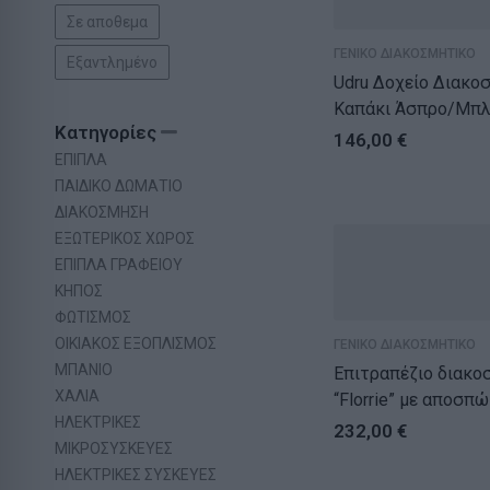
Σε αποθεμα
ΓΕΝΙΚΟ ΔΙΑΚΟΣΜΗΤΙΚΟ
Εξαντλημένο
Udru Δοχείο Διακοσ
Καπάκι Άσπρο/Μπλ
Κατηγορίες
(18x18x46)cm
146,00
€
ΕΠΙΠΛΑ
ΠΑΙΔΙΚΟ ΔΩΜΑΤΙΟ
ΔΙΑΚΟΣΜΗΣΗ
ΕΞΩΤΕΡΙΚΟΣ ΧΩΡΟΣ
ΕΠΙΠΛΑ ΓΡΑΦΕΙΟΥ
ΚΗΠΟΣ
ΦΩΤΙΣΜΟΣ
ΟΙΚΙΑΚΟΣ ΕΞΟΠΛΙΣΜΟΣ
ΓΕΝΙΚΟ ΔΙΑΚΟΣΜΗΤΙΚΟ
ΜΠΑΝΙΟ
Επιτραπέζιο διακο
ΧΑΛΙΑ
“Florrie” με αποσπ
ΗΛΕΚΤΡΙΚΕΣ
κομμάτια σμαραγδί
232,00
€
ΜΙΚΡΟΣΥΣΚΕΥΕΣ
(37x37x58)cm
ΗΛΕΚΤΡΙΚΕΣ ΣΥΣΚΕΥΕΣ