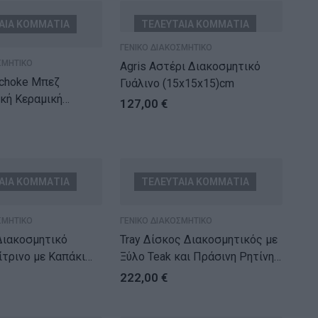
ΑΙΑ ΚΟΜΜΑΤΙΑ
ΤΕΛΕΥΤΑΙΑ ΚΟΜΜΑΤΙΑ
ΓΕΝΙΚΟ ΔΙΑΚΟΣΜΗΤΙΚΟ
ΣΜΗΤΙΚΟ
Agris Αστέρι Διακοσμητικό
ichoke Μπεζ
Γυάλινο (15x15x15)cm
κή Κεραμική
127,00
€
17.5×17.5×33.5)cm
ΑΙΑ ΚΟΜΜΑΤΙΑ
ΤΕΛΕΥΤΑΙΑ ΚΟΜΜΑΤΙΑ
ΣΜΗΤΙΚΟ
ΓΕΝΙΚΟ ΔΙΑΚΟΣΜΗΤΙΚΟ
 Διακοσμητικό
Tray Δίσκος Διακοσμητικός με
ίτρινο με Καπάκι
Ξύλο Teak και Πράσινη Ρητίνη
)cm
(59.7×30.5×10.2)cm
222,00
€