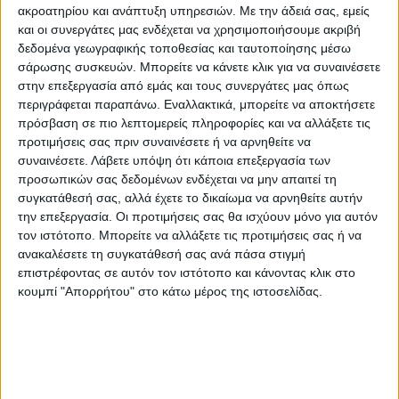
Weo Καρέκλα Υφασμάτινη
Suva Καρέκλα με Καρυδί Ξύλινο
ακροατηρίου και ανάπτυξη υπηρεσιών.
Με την άδειά σας, εμείς
(69x61x91)cm
Σκελετό και Πράσινο
και οι συνεργάτες μας ενδέχεται να χρησιμοποιήσουμε ακριβή
Τεχνόδερμα (55x63x86)cm
458,00
€
423,00
€
δεδομένα γεωγραφικής τοποθεσίας και ταυτοποίησης μέσω
σάρωσης συσκευών. Μπορείτε να κάνετε κλικ για να συναινέσετε
στην επεξεργασία από εμάς και τους συνεργάτες μας όπως
περιγράφεται παραπάνω. Εναλλακτικά, μπορείτε να αποκτήσετε
ΚΑΡΕΚΛΕΣ
ΚΑΡΕΚΛΕΣ
πρόσβαση σε πιο λεπτομερείς πληροφορίες και να αλλάξετε τις
Sadler Καρέκλα με Ψηλή Πλάτη
Lazio Καρέκλα με Καρυδί Ξύλινο
προτιμήσεις σας πριν συναινέσετε ή να αρνηθείτε να
Ξύλο Ύφασμα Μπεζ
Σκελετό και Καφέ Τεχνόδερμα
συναινέσετε.
Λάβετε υπόψη ότι κάποια επεξεργασία των
(51x56x132)cm
(60x60x83)cm
563,00
€
423,00
€
προσωπικών σας δεδομένων ενδέχεται να μην απαιτεί τη
συγκατάθεσή σας, αλλά έχετε το δικαίωμα να αρνηθείτε αυτήν
την επεξεργασία. Οι προτιμήσεις σας θα ισχύουν μόνο για αυτόν
ΤΕΛΕΥΤΑΙΑ ΚΟΜΜΑΤΙΑ
ΤΕΛΕΥΤΑΙΑ ΚΟΜΜΑΤΙΑ
ΚΑΡΕΚΛΕΣ
ΚΑΡΕΚΛΕΣ
τον ιστότοπο. Μπορείτε να αλλάξετε τις προτιμήσεις σας ή να
Kusakli Καρέκλα Βελούδινη Ώχρα
Igrons Καρέκλα Ξύλινη
ανακαλέσετε τη συγκατάθεσή σας ανά πάσα στιγμή
με Μαύρο Μεταλλικό Σκελετό
(40x40x60)cm
επιστρέφοντας σε αυτόν τον ιστότοπο και κάνοντας κλικ στο
(50x55x82)cm
92,00
€
148,00
€
κουμπί "Απορρήτου" στο κάτω μέρος της ιστοσελίδας.
ΤΕΛΕΥΤΑΙΑ ΚΟΜΜΑΤΙΑ
ΤΕΛΕΥΤΑΙΑ ΚΟΜΜΑΤΙΑ
ΚΑΡΕΚΛΕΣ
ΚΑΡΕΚΛΕΣ
Artekko Tuktu Κίτρινη Βελούδινη
Thai Καρέκλα Τραπεζαρίας με
Καρέκλα (49x55x90)cm
Καπιτονέ Ανοιχτό Πράσινο