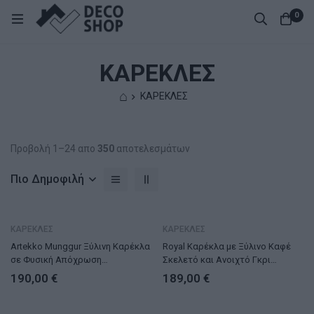
0
ΚΑΡΕΚΛΕΣ
⌂
ΚΑΡΕΚΛΕΣ
Προβολή 1–24 απο
350
αποτελεσμάτων
Πιο Δημοφιλή
ΚΑΡΕΚΛΕΣ
ΚΑΡΕΚΛΕΣ
Artekko Munggur Ξύλινη Καρέκλα
Royal Καρέκλα με Ξύλινο Καφέ
σε Φυσική Απόχρωση
Σκελετό και Ανοιχτό Γκρι
(55x50x72)cm
Βελούδο (48x60x92)cm
190,00
€
189,00
€