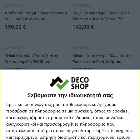
ΤΕΛΕΥΤΑΙΑ ΚΟΜΜΑΤΙΑ
ΚΑΡΕΚΛΕΣ
ΚΑΡΕΚΛΕΣ
Artekko Munggur Ξύλινη Καρέκλα
Royal Καρέκλα με Ξύλινο Καφέ
σε Φυσική Απόχρωση
Σκελετό και Μπεζ Βελούδο
(47x55x83)cm
(48x60x92)cm
150,00
€
142,00
€
ΤΕΛΕΥΤΑΙΑ ΚΟΜΜΑΤΙΑ
ΚΑΡΕΚΛΕΣ
ΚΑΡΕΚΛΕΣ
Rivlalt Καρέκλα Τραπεζαρίας
Milano Καρέκλα με Ξύλινο Καφέ
Βελούδινη (51x58x98)cm
Σκελετό και Γκρι/Ανθρακί
Βελούδο (48x60x90)cm
744,00
€
124,00
€
ΤΕΛΕΥΤΑΙΑ ΚΟΜΜΑΤΙΑ
ΚΑΡΕΚΛΕΣ
ΚΑΡΕΚΛΕΣ
Σεβόμαστε την ιδιωτικότητά σας
Lizbon Καρέκλα με Ξύλινο Μαύρο
Artekko Munggur Ξύλινη Καρέκλα
Εμείς και οι συνεργάτες μας αποθηκεύουμε και/ή έχουμε
Σκελετό και Γκρι/Ανθρακί
σε Φυσική Απόχρωση με Μπεζ
Βελούδο (48x60x92)cm
Ύφασμα (50x53x83)cm
πρόσβαση σε πληροφορίες σε μια συσκευή, όπως τα cookies,
138,00
€
252,00
€
και επεξεργαζόμαστε προσωπικά δεδομένα, όπως μοναδικοί
αναγνωριστικοί και προσαρμοσμένες πληροφορίες που
αποστέλλονται από μια συσκευή για εξατομικευμένες διαφημίσεις
ΤΕΛΕΥΤΑΙΑ ΚΟΜΜΑΤΙΑ
ΚΑΡΕΚΛΕΣ
ΚΑΡΕΚΛΕΣ
και περιεχόμενο, μέτρηση διαφήμισης και περιεχομένου, έρευνα