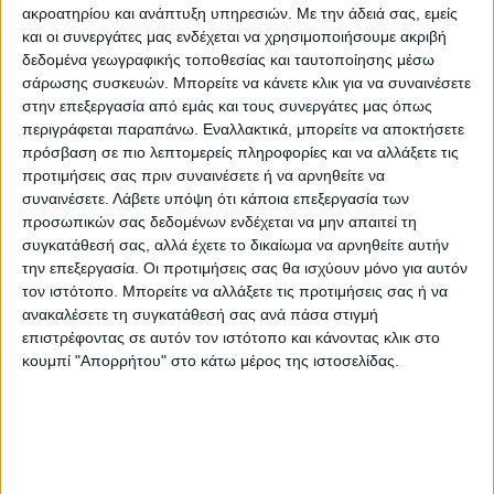
ΚΡΕΒΑΤΙ MALENA ΑΠΟ ΜΠΕΖ
Φωτιστικό τοίχου-απλίκα Zhola
ακροατηρίου και ανάπτυξη υπηρεσιών.
Με την άδειά σας, εμείς
ΥΦΑΣΜΑ NUBUCK HM647.22 ΓΙΑ
E27 40W μαύρο 17x12x25εκ
και οι συνεργάτες μας ενδέχεται να χρησιμοποιήσουμε ακριβή
ΣΤΡΩΜΑ 120×200 εκ.
169,91
€
20,90
€
18,80
€
δεδομένα γεωγραφικής τοποθεσίας και ταυτοποίησης μέσω
σάρωσης συσκευών. Μπορείτε να κάνετε κλικ για να συναινέσετε
στην επεξεργασία από εμάς και τους συνεργάτες μας όπως
περιγράφεται παραπάνω. Εναλλακτικά, μπορείτε να αποκτήσετε
ΚΡΕΒΑΤΙΑ
ΚΡΕΒΑΤΙΑ
πρόσβαση σε πιο λεπτομερείς πληροφορίες και να αλλάξετε τις
Φωτιστικό οροφής δίφωτο PWL-
Τραπέζι Astrid γυάλινο 10χιλ –
προτιμήσεις σας πριν συναινέσετε ή να αρνηθείτε να
1033 Ε27 καρυδί-μαύρο
πόδι μαύρο 140x80x75εκ
συναινέσετε.
Λάβετε υπόψη ότι κάποια επεξεργασία των
40x15x60εκ
24,50
€
22,00
€
105,00
€
94,50
€
προσωπικών σας δεδομένων ενδέχεται να μην απαιτεί τη
συγκατάθεσή σας, αλλά έχετε το δικαίωμα να αρνηθείτε αυτήν
την επεξεργασία. Οι προτιμήσεις σας θα ισχύουν μόνο για αυτόν
ΚΡΕΒΑΤΙΑ
ΚΡΕΒΑΤΙΑ
τον ιστότοπο. Μπορείτε να αλλάξετε τις προτιμήσεις σας ή να
Συρταριέρα OLYMPUS με 4
Στρώμα Perfecto Continuous
ανακαλέσετε τη συγκατάθεσή σας ανά πάσα στιγμή
συρτάρια χρώμα antique ανθρακί
springs μονής όψης ανώστρωμα
επιστρέφοντας σε αυτόν τον ιστότοπο και κάνοντας κλικ στο
80x40x95εκ
22-24cm 100×200εκ
94,00
€
84,60
€
119,00
€
107,10
€
κουμπί "Απορρήτου" στο κάτω μέρος της ιστοσελίδας.
ΚΡΕΒΑΤΙΑ
ΚΡΕΒΑΤΙΑ
Σετ σαλονιού Verona 2τεμ
Σεζλόνγκ Feisty αλουμίνιο λευκό-
2θέσιος-3θέσιος cream –
textilene γκρι-εκρού-μαξιλάρι