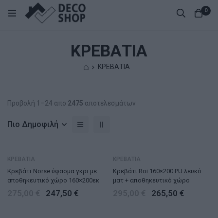
0
ΚΡΕΒΑΤΙΑ
⌂
ΚΡΕΒΑΤΙΑ
Προβολή 1–24 απο
2475
αποτελεσμάτων
Πιο Δημοφιλή
ΚΡΕΒΑΤΙΑ
ΚΡΕΒΑΤΙΑ
Κρεβάτι Norse ύφασμα γκρι με
Κρεβάτι Roi 160×200 PU λευκό
αποθηκευτικό χώρο 160×200εκ
ματ + αποθηκευτικό χώρο
275,00
€
247,50
€
295,00
€
265,50
€