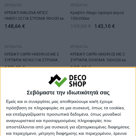
ΚΡΕΒΑΤΙΑ
ΚΡΕΒΑΤΙΑ
ΚΡΕΒΑΤΙ MALENA ΜΠΕΖ
Κρεβάτι Mago ύφασμα εκρού
HM651.22 ΓΙΑ ΣΤΡΩΜΑ 90×200 εκ.
150×200εκ
148,66
€
159,00
€
143,10
€
ΚΡΕΒΑΤΙΑ
ΚΡΕΒΑΤΙΑ
ΚΡΕΒΑΤΙ CAPRI HM399.05 ΜΕ 2
ΚΡΕΒΑΤΙ CAPRI HM399.02 ΜΕ 2
ΣΥΡΤΑΡΙΑ ΛΕΥΚΟ ΓΙΑ ΣΤΡΩΜΑ
ΣΥΡΤΑΡΙΑ SONOMA 160×200 εκ.
160×200 εκ.
127,49
€
127,49
€
ΚΡΕΒΑΤΙΑ
ΚΡΕΒΑΤΙΑ
Σεβόμαστε την ιδιωτικότητά σας
ΚΡΕΒΑΤΙ CAPRI HM312.05 ΜΕ 2
ΚΡΕΒΑΤΙ CAPRI HM312.04 ΜΕ 2
Εμείς και οι συνεργάτες μας αποθηκεύουμε και/ή έχουμε
ΣΥΡΤΑΡΙΑ ΛΕΥΚΟ ΓΙΑ ΣΤΡΩΜΑ
ΣΥΡΤΑΡΙΑ SONOMA-ΓΚΡΙ ΓΙΑ
150×200 εκ.
ΣΤΡΩΜΑ 150×200εκ.
πρόσβαση σε πληροφορίες σε μια συσκευή, όπως τα cookies,
118,99
€
127,49
€
και επεξεργαζόμαστε προσωπικά δεδομένα, όπως μοναδικοί
αναγνωριστικοί και προσαρμοσμένες πληροφορίες που
αποστέλλονται από μια συσκευή για εξατομικευμένες διαφημίσεις
ΚΡΕΒΑΤΙΑ
ΚΡΕΒΑΤΙΑ
και περιεχόμενο, μέτρηση διαφήμισης και περιεχομένου, έρευνα