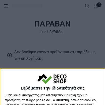
0
ΠΑΡΑΒΑΝ
⌂
ΠΑΡΑΒΑΝ
Δεν βρέθηκε κανένα προϊόν που να ταιριάζει με
την επιλογή σας.
Σεβόμαστε την ιδιωτικότητά σας
Εμείς και οι συνεργάτες μας αποθηκεύουμε και/ή έχουμε
Copyright © 2025.
πρόσβαση σε πληροφορίες σε μια συσκευή, όπως τα cookies,
και επεξεργαζόμαστε προσωπικά δεδομένα, όπως μοναδικοί