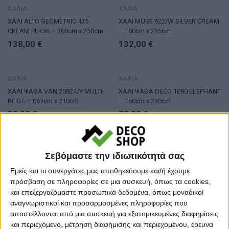
ΧΑΛΙΑ
ΧΑΛΙΑ
ΧΑΛΙ ALTO GEOMETRIC 435
ΧΑΛΙ MUSE 522/W SILVER CREAM
CREAM PLK56 – 200cm x 250cm
– 160cm x 235cm
138,00
€
132,00
€
ΧΑΛΙΑ
ΧΑΛΙΑ
ΧΑΛΙ ΨΑΘΑ VAN 20824/Y MULTI-
ΧΑΛΙ ΨΑΘΑ DECO 1090 ELEPHANT
BEIGE – 067cm x 210cm
– 160cm x 230cm
38,00
€
75,00
€
ΧΑΛΙΑ
ΚΑΛΟΚΑΙΡΙΝΑ ΧΑΛΙΑ
Σεβόμαστε την ιδιωτικότητά σας
ΧΑΛΙ ΓΙΟΥΤΑ RIVOLI GREEN –
ΧΑΛΙ ΒΑΜΒΑΚΕΡΟ PINEROLO
Εμείς και οι συνεργάτες μας αποθηκεύουμε και/ή έχουμε
120cm-Στρογγυλό
WHITE/LIGHT PINK – 140cm x
200cm
πρόσβαση σε πληροφορίες σε μια συσκευή, όπως τα cookies,
42,00
€
111,00
€
55,50
€
και επεξεργαζόμαστε προσωπικά δεδομένα, όπως μοναδικοί
αναγνωριστικοί και προσαρμοσμένες πληροφορίες που
αποστέλλονται από μια συσκευή για εξατομικευμένες διαφημίσεις
ΧΑΛΙΑ
ΧΑΛΙΑ
και περιεχόμενο, μέτρηση διαφήμισης και περιεχομένου, έρευνα