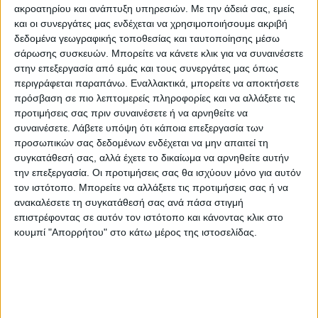
ΧΑΛΙ YORK VINTAGE 9311 BEIGE
ΧΑΛΙ YORK VINTAGE 9311 BEIGE
ακροατηρίου και ανάπτυξη υπηρεσιών.
Με την άδειά σας, εμείς
CREAM – 200cm x 290cm
CREAM – 200cm x 250cm
και οι συνεργάτες μας ενδέχεται να χρησιμοποιήσουμε ακριβή
194,00
€
167,00
€
δεδομένα γεωγραφικής τοποθεσίας και ταυτοποίησης μέσω
σάρωσης συσκευών. Μπορείτε να κάνετε κλικ για να συναινέσετε
στην επεξεργασία από εμάς και τους συνεργάτες μας όπως
περιγράφεται παραπάνω. Εναλλακτικά, μπορείτε να αποκτήσετε
ΧΑΛΙΑ
ΧΑΛΙΑ
πρόσβαση σε πιο λεπτομερείς πληροφορίες και να αλλάξετε τις
ΧΑΛΙ YORK VINTAGE 9184 BEIGE
ΧΑΛΙ YORK 8504 WHITE VIZON –
προτιμήσεις σας πριν συναινέσετε ή να αρνηθείτε να
CREAM – 133cm x 190cm
200cm x 290cm
συναινέσετε.
Λάβετε υπόψη ότι κάποια επεξεργασία των
85,00
€
204,00
€
προσωπικών σας δεδομένων ενδέχεται να μην απαιτεί τη
συγκατάθεσή σας, αλλά έχετε το δικαίωμα να αρνηθείτε αυτήν
την επεξεργασία. Οι προτιμήσεις σας θα ισχύουν μόνο για αυτόν
ΧΑΛΙΑ
ΧΑΛΙΑ
τον ιστότοπο. Μπορείτε να αλλάξετε τις προτιμήσεις σας ή να
ΧΑΛΙ YORK 8230 WHITE VIZON –
ΧΑΛΙ VELVET VINTAGE
ανακαλέσετε τη συγκατάθεσή σας ανά πάσα στιγμή
133cm x 190cm
9300/Cream – 200cm x 290cm
επιστρέφοντας σε αυτόν τον ιστότοπο και κάνοντας κλικ στο
89,00
€
213,00
€
κουμπί "Απορρήτου" στο κάτω μέρος της ιστοσελίδας.
ΝΕΟ
ΧΑΛΙΑ
ΧΑΛΙΑ
ΧΑΛΙ VELVET VINTAGE 9298/Vison
ΧΑΛΙ VELVET VINTAGE
– 200cm x 290cm
7844/Cream Beige – 200cm x