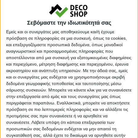
Κωδικός προϊόντος :
89240
Κάνε μια ερώτηση
Share
Σεβόμαστε την ιδιωτικότητά σας
Εμείς και οι συνεργάτες μας αποθηκεύουμε και/ή έχουμε
Μεγάλο βάρος:
Βαριά προιοντα
πρόσβαση σε πληροφορίες σε μια συσκευή, όπως τα cookies,
και επεξεργαζόμαστε προσωπικά δεδομένα, όπως μοναδικοί
Κατηγορία:
ΕΠΙΠΛΑ TV
αναγνωριστικοί και προσαρμοσμένες πληροφορίες που
αποστέλλονται από μια συσκευή για εξατομικευμένες διαφημίσεις
Tag:
ΕΠΙΠΛΑ TV
και περιεχόμενο, μέτρηση διαφήμισης και περιεχομένου, έρευνα
Μάρκα:
Megapap
ακροατηρίου και ανάπτυξη υπηρεσιών.
Με την άδειά σας, εμείς
και οι συνεργάτες μας ενδέχεται να χρησιμοποιήσουμε ακριβή
δεδομένα γεωγραφικής τοποθεσίας και ταυτοποίησης μέσω
σάρωσης συσκευών. Μπορείτε να κάνετε κλικ για να συναινέσετε
στην επεξεργασία από εμάς και τους συνεργάτες μας όπως
Εγγυημένες & Ασφαλείς Συναλλαγές
περιγράφεται παραπάνω. Εναλλακτικά, μπορείτε να αποκτήσετε
πρόσβαση σε πιο λεπτομερείς πληροφορίες και να αλλάξετε τις
προτιμήσεις σας πριν συναινέσετε ή να αρνηθείτε να
συναινέσετε.
Λάβετε υπόψη ότι κάποια επεξεργασία των
Περιγραφή
Πληροφορίες
Ερωτήσεις
προσωπικών σας δεδομένων ενδέχεται να μην απαιτεί τη
συγκατάθεσή σας, αλλά έχετε το δικαίωμα να αρνηθείτε αυτήν