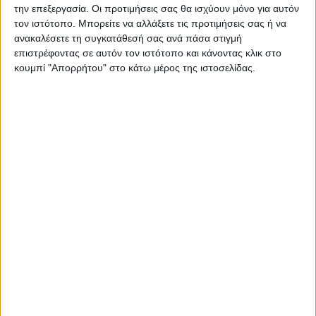
την επεξεργασία. Οι προτιμήσεις σας θα ισχύουν μόνο για αυτόν
τον ιστότοπο. Μπορείτε να αλλάξετε τις προτιμήσεις σας ή να
Έπιπλο τηλεόρασης Ahenk Megapap από μελαμίνη χρώμα
ανακαλέσετε τη συγκατάθεσή σας ανά πάσα στιγμή
επιστρέφοντας σε αυτόν τον ιστότοπο και κάνοντας κλικ στο
λευκό 160×31,3×32,9εκ.
κουμπί "Απορρήτου" στο κάτω μέρος της ιστοσελίδας.
Τεχνικά χαρακτηριστικά:
Χρώμα: λευκό
Διαστάσεις: Μήκος 160 x Βάθος 31,3 x Ύψος 32,9 εκ.
Πάχος μελαμίνης: 18mm.
Κατασκευασμένο από μοριοσανίδα με επένδυση
μελαμίνης πρώτης ποιότητας και μέταλλο υψηλών
αντοχών στη φθορά και στο χρόνο.
Τα υλικά κατασκευής είναι αβλαβή για το περιβάλλον
και την υγεία, δεν περιέχουν καρκινογόνες ουσίες και