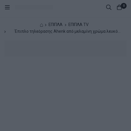
0
⌂
ΕΠΙΠΛΑ
ΕΠΙΠΛΑ TV
Έπιπλο τηλεόρασης Ahenk από μελαμίνη χρώμα λευκό
160x31,3x32,9εκ.