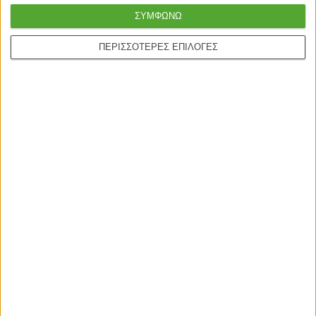
ΣΥΜΦΩΝΩ
ΠΕΡΙΣΣΟΤΕΡΕΣ ΕΠΙΛΟΓΕΣ
Γρήγορη παράδοση
Super τιμές στην
με μεταφορική ή
καλύτερη ποιότητα
courier
Ασφαλείς πληρωμές με
Online υποστήριξη
πιστωτικές και Google
24/5
pay.