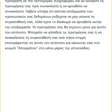
πρόσβαση σε πιο λεπτομερείς πληροφορίες και να αλλάξετε τις
προτιμήσεις σας πριν συναινέσετε ή να αρνηθείτε να
Περιγραφή
Πληροφορίες
Ερωτήσεις
συναινέσετε.
Λάβετε υπόψη ότι κάποια επεξεργασία των
προσωπικών σας δεδομένων ενδέχεται να μην απαιτεί τη
συγκατάθεσή σας, αλλά έχετε το δικαίωμα να αρνηθείτε αυτήν
την επεξεργασία. Οι προτιμήσεις σας θα ισχύουν μόνο για αυτόν
Καναπές – κρεβάτι Bella Megapap τριθέσιος
τον ιστότοπο. Μπορείτε να αλλάξετε τις προτιμήσεις σας ή να
υφασμάτινος χρώμα καφέ 208x81x85εκ.
ανακαλέσετε τη συγκατάθεσή σας ανά πάσα στιγμή
επιστρέφοντας σε αυτόν τον ιστότοπο και κάνοντας κλικ στο
κουμπί "Απορρήτου" στο κάτω μέρος της ιστοσελίδας.
Τεχνικά χαρακτηριστικά:
Χρώμα: καφέ
Διαστάσεις: Μήκος 208 x Βάθος 81 x Ύψος 85 εκ.
Διαστάσεις κρεβατιού: Μήκος 190 x Βάθος 150 εκ.
Μήκος καθίσματος: 188 εκ.
Βάθος καθίσματος: 53 εκ.