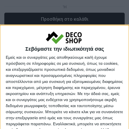
Προσθήκη στο καλάθι
Κωδικός προϊόντος :
87725
Κάνε μια ερώτηση
Share
Σεβόμαστε την ιδιωτικότητά σας
Εμείς και οι συνεργάτες μας αποθηκεύουμε και/ή έχουμε
πρόσβαση σε πληροφορίες σε μια συσκευή, όπως τα cookies,
Κατηγορία:
ΚΑΝΑΠΕΔΕΣ - ΚΡΕΒΑΤΙ
και επεξεργαζόμαστε προσωπικά δεδομένα, όπως μοναδικοί
αναγνωριστικοί και προσαρμοσμένες πληροφορίες που
Tag:
ΚΑΝΑΠΕΔΕΣ - ΚΡΕΒΑΤΙA
αποστέλλονται από μια συσκευή για εξατομικευμένες διαφημίσεις
Μάρκα:
Megapap
και περιεχόμενο, μέτρηση διαφήμισης και περιεχομένου, έρευνα
ακροατηρίου και ανάπτυξη υπηρεσιών.
Με την άδειά σας, εμείς
και οι συνεργάτες μας ενδέχεται να χρησιμοποιήσουμε ακριβή
δεδομένα γεωγραφικής τοποθεσίας και ταυτοποίησης μέσω
σάρωσης συσκευών. Μπορείτε να κάνετε κλικ για να συναινέσετε
Εγγυημένες & Ασφαλείς Συναλλαγές
στην επεξεργασία από εμάς και τους συνεργάτες μας όπως
περιγράφεται παραπάνω. Εναλλακτικά, μπορείτε να αποκτήσετε