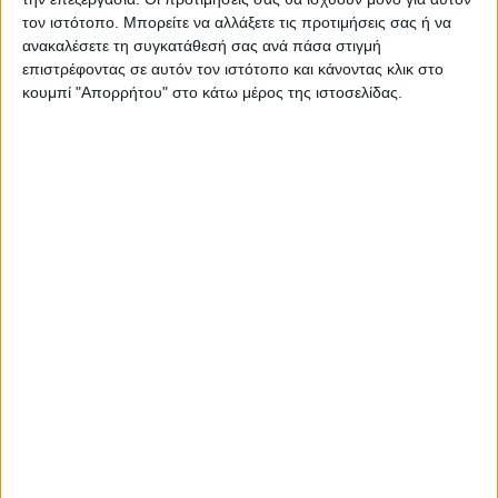
Καρέκλα τραπεζαρίας Derry Megapap από μασίφ ξύλο
τον ιστότοπο. Μπορείτε να αλλάξετε τις προτιμήσεις σας ή να
οξιάς χρώμα καρυδί 42x42x90εκ.
ανακαλέσετε τη συγκατάθεσή σας ανά πάσα στιγμή
επιστρέφοντας σε αυτόν τον ιστότοπο και κάνοντας κλικ στο
κουμπί "Απορρήτου" στο κάτω μέρος της ιστοσελίδας.
Τεχνικά χαρακτηριστικά:
Χρώμα: καρυδί
Διαστάσεις: Μήκος 42 x Βάθος 42 x Ύψος 90 εκ.
Ο σκελετός της καρέκλας είναι κατασκευασμένος
από μασίφ ξύλο οξιάς.
Το κάθισμα είναι επενδυμένο με ύφασμα αρίστης
ποιότητας και υψηλών αντοχών στη φθορά και στο
χρόνο.
Μήκος καθίσματος: 38 εκ.
Βάθος καθίσματος: 38 εκ.