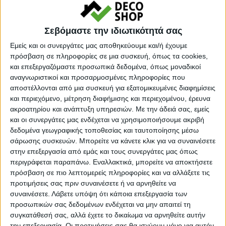
Κάνε μια ερώτηση
Share
Σεβόμαστε την ιδιωτικότητά σας
Μεσαίο βάρος:
Προιοντα μεσαίου βάρους
Εμείς και οι συνεργάτες μας αποθηκεύουμε και/ή έχουμε
πρόσβαση σε πληροφορίες σε μια συσκευή, όπως τα cookies,
Κατηγορία:
ΚΑΡΕΚΛΕΣ
και επεξεργαζόμαστε προσωπικά δεδομένα, όπως μοναδικοί
Tag:
μασιφ
αναγνωριστικοί και προσαρμοσμένες πληροφορίες που
αποστέλλονται από μια συσκευή για εξατομικευμένες διαφημίσεις
Μάρκα:
Megapap
και περιεχόμενο, μέτρηση διαφήμισης και περιεχομένου, έρευνα
ακροατηρίου και ανάπτυξη υπηρεσιών.
Με την άδειά σας, εμείς
και οι συνεργάτες μας ενδέχεται να χρησιμοποιήσουμε ακριβή
δεδομένα γεωγραφικής τοποθεσίας και ταυτοποίησης μέσω
σάρωσης συσκευών. Μπορείτε να κάνετε κλικ για να συναινέσετε
Εγγυημένες & Ασφαλείς Συναλλαγές
στην επεξεργασία από εμάς και τους συνεργάτες μας όπως
περιγράφεται παραπάνω. Εναλλακτικά, μπορείτε να αποκτήσετε
πρόσβαση σε πιο λεπτομερείς πληροφορίες και να αλλάξετε τις
προτιμήσεις σας πριν συναινέσετε ή να αρνηθείτε να
Περιγραφή
Πληροφορίες
Ερωτήσεις
συναινέσετε.
Λάβετε υπόψη ότι κάποια επεξεργασία των
προσωπικών σας δεδομένων ενδέχεται να μην απαιτεί τη
συγκατάθεσή σας, αλλά έχετε το δικαίωμα να αρνηθείτε αυτήν
την επεξεργασία. Οι προτιμήσεις σας θα ισχύουν μόνο για αυτόν