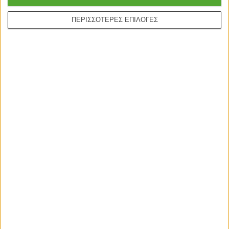
ΠΕΡΙΣΣΟΤΕΡΕΣ ΕΠΙΛΟΓΕΣ
Ασφαλείς πληρωμές με
Online υποστήριξη
πιστωτικές και Google
24/5
pay.
ONLINE ΑΓΟΡΕΣ
Τρόποι Αποστολής
Τρόποι Πληρωμής
Δωροεπιταγές
Πολιτική επιστροφών
Η ΕΤΑΙΡΙΑ