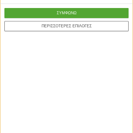
Γρήγορη παράδοση
Super τιμές στην
με μεταφορική ή
ΣΥΜΦΩΝΩ
καλύτερη ποιότητα
courier
ΠΕΡΙΣΣΟΤΕΡΕΣ ΕΠΙΛΟΓΕΣ
Ασφαλείς πληρωμές με
Online υποστήριξη
πιστωτικές και Google
24/5
pay.
ONLINE ΑΓΟΡΕΣ
Τρόποι Αποστολής
Τρόποι Πληρωμής
Δωροεπιταγές
Πολιτική επιστροφών