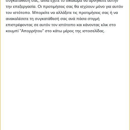
Περιγραφή
Πληροφορίες
Ερωτήσεις
συγκατάθεσή σας, αλλά έχετε το δικαίωμα να αρνηθείτε αυτήν
την επεξεργασία. Οι προτιμήσεις σας θα ισχύουν μόνο για αυτόν
τον ιστότοπο. Μπορείτε να αλλάξετε τις προτιμήσεις σας ή να
ανακαλέσετε τη συγκατάθεσή σας ανά πάσα στιγμή
Τραπεζάκι σαλονιού Sedra Megapap από μελαμίνη χρώμα
επιστρέφοντας σε αυτόν τον ιστότοπο και κάνοντας κλικ στο
κουμπί "Απορρήτου" στο κάτω μέρος της ιστοσελίδας.
λευκό – καρυδί 90x60x38,6εκ.
Τεχνικά χαρακτηριστικά:
Χρώμα: λευκό – καρυδί
Διαστάσεις: Μήκος 90 x Βάθος 60 x Ύψος 38,6 εκ.
Πάχος μελαμίνης: 18mm.
Κατασκευασμένο από μοριοσανίδα με επένδυση
μελαμίνης πρώτης ποιότητας υψηλών αντοχών στη
φθορά και στο χρόνο.
Τα υλικά κατασκευής είναι αβλαβή για το περιβάλλον