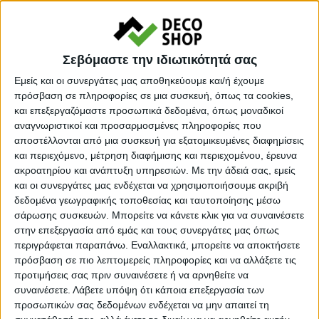
Κωδικός προϊόντος :
94099
Σεβόμαστε την ιδιωτικότητά σας
Κάνε μια ερώτηση
Share
Εμείς και οι συνεργάτες μας αποθηκεύουμε και/ή έχουμε
πρόσβαση σε πληροφορίες σε μια συσκευή, όπως τα cookies,
Μεγάλο βάρος:
Βαριά προιοντα
και επεξεργαζόμαστε προσωπικά δεδομένα, όπως μοναδικοί
αναγνωριστικοί και προσαρμοσμένες πληροφορίες που
Κατηγορία:
ΤΡΑΠΕΖΑΚΙΑ ΣΑΛΟΝΙΟΥ
αποστέλλονται από μια συσκευή για εξατομικευμένες διαφημίσεις
και περιεχόμενο, μέτρηση διαφήμισης και περιεχομένου, έρευνα
Tag:
ΤΡΑΠΕΖΑΚΙΑ ΣΑΛΟΝΙΟΥ
ακροατηρίου και ανάπτυξη υπηρεσιών.
Με την άδειά σας, εμείς
Μάρκα:
Megapap
και οι συνεργάτες μας ενδέχεται να χρησιμοποιήσουμε ακριβή
δεδομένα γεωγραφικής τοποθεσίας και ταυτοποίησης μέσω
σάρωσης συσκευών. Μπορείτε να κάνετε κλικ για να συναινέσετε
στην επεξεργασία από εμάς και τους συνεργάτες μας όπως
περιγράφεται παραπάνω. Εναλλακτικά, μπορείτε να αποκτήσετε
Εγγυημένες & Ασφαλείς Συναλλαγές
πρόσβαση σε πιο λεπτομερείς πληροφορίες και να αλλάξετε τις
προτιμήσεις σας πριν συναινέσετε ή να αρνηθείτε να
συναινέσετε.
Λάβετε υπόψη ότι κάποια επεξεργασία των
προσωπικών σας δεδομένων ενδέχεται να μην απαιτεί τη