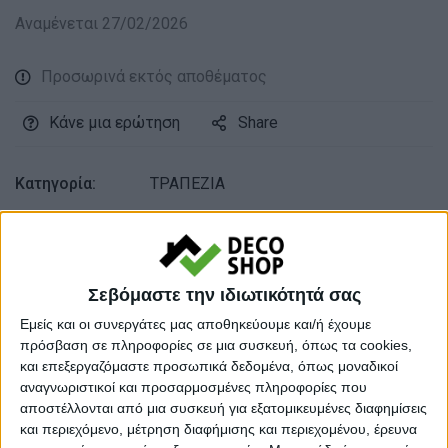
Αναμένεται 27/02/2026
Προσωρινά εκτός αποθέματος
Κάνε μια ερώτηση
Share
Κατηγορία:
ΤΡΑΠΕΖΙΑ
Tag:
ΤΡΑΠΕΖΙΑ
Μάρκα:
Pakoworld
Σεβόμαστε την ιδιωτικότητά σας
Εμείς και οι συνεργάτες μας αποθηκεύουμε και/ή έχουμε
πρόσβαση σε πληροφορίες σε μια συσκευή, όπως τα cookies,
Εγγυημένες & Ασφαλείς Συναλλαγές
και επεξεργαζόμαστε προσωπικά δεδομένα, όπως μοναδικοί
αναγνωριστικοί και προσαρμοσμένες πληροφορίες που
αποστέλλονται από μια συσκευή για εξατομικευμένες διαφημίσεις
και περιεχόμενο, μέτρηση διαφήμισης και περιεχομένου, έρευνα
Περιγραφή
Πληροφορίες
Αξιολογήσεις (0)