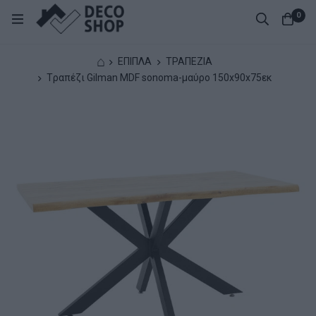
0
⌂
ΕΠΙΠΛΑ
ΤΡΑΠΕΖΙΑ
Tραπέζι Gilman MDF sonoma-μαύρο 150x90x75εκ