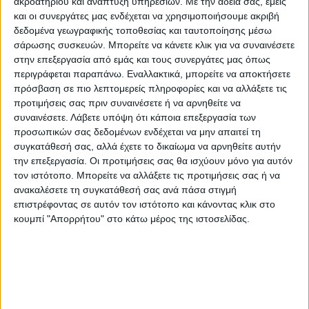
ακροατηρίου και ανάπτυξη υπηρεσιών.
Με την άδειά σας, εμείς
και οι συνεργάτες μας ενδέχεται να χρησιμοποιήσουμε ακριβή
δεδομένα γεωγραφικής τοποθεσίας και ταυτοποίησης μέσω
σάρωσης συσκευών. Μπορείτε να κάνετε κλικ για να συναινέσετε
Tραπέζι Gilman pakoworld MDF sonoma-μαύρο
στην επεξεργασία από εμάς και τους συνεργάτες μας όπως
150x90x75εκΑναζητάτε ένα τραπέζι για την κουζίνα ή
περιγράφεται παραπάνω. Εναλλακτικά, μπορείτε να αποκτήσετε
πρόσβαση σε πιο λεπτομερείς πληροφορίες και να αλλάξετε τις
την τραπεζαρία σας που θα εντυπωσιάσει με τον κομψό
προτιμήσεις σας πριν συναινέσετε ή να αρνηθείτε να
σχεδιασμό του; Το Gilman είναι τέλειο για σένα! Επιλέξτε
συναινέσετε.
Λάβετε υπόψη ότι κάποια επεξεργασία των
Gilman και συνδυάστε ποιότητα και
προσωπικών σας δεδομένων ενδέχεται να μην απαιτεί τη
συγκατάθεσή σας, αλλά έχετε το δικαίωμα να αρνηθείτε αυτήν
εργονομία.Χαρακτηριστικά:* Σταθερή επιφάνεια
την επεξεργασία. Οι προτιμήσεις σας θα ισχύουν μόνο για αυτόν
κατασκευασμένη από υψηλής ποιότητας μοριοσανίδα με
τον ιστότοπο. Μπορείτε να αλλάξετε τις προτιμήσεις σας ή να
επίστρωση paper wood με αντοχή στο βάρος, τη φθορά
ανακαλέσετε τη συγκατάθεσή σας ανά πάσα στιγμή
επιστρέφοντας σε αυτόν τον ιστότοπο και κάνοντας κλικ στο
και το χρόνο. Η επιφάνεια καταλήγει σε ανομοιόμορφες
κουμπί "Απορρήτου" στο κάτω μέρος της ιστοσελίδας.
καμπύλες ακολουθώντας την εικόνα του ξύλου. * Η
κατασκευή στηρίζεται σε μεταλλικά πόδια εξαιρετικής
αντοχής σε μαύρο χρώμα. *Τα πόδια καταλήγουν σε
ρεγουλατώρους προσαρμόσιμους για κάθε δάπεδο.*
Προσφέρεται σε sonoma-μαύρο χρώμα.Διάσταση:Μήκος: