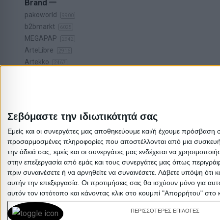
Brand
pakoworld
9900
b2bmarkt
6025
MEGAPAP
2942
ArteLibre
2916
Artekko
2467
NewPlan
2285
Liberta
1832
Marhome
1808
Klonaras
1248
Σεβόμαστε την ιδιωτικότητά σας
AlphaB2B
953
Εμείς και οι συνεργάτες μας αποθηκεύουμε και/ή έχουμε πρόσβαση 
ΠΕΡΙΣΣΌΤΕΡΑ
προσαρμοσμένες πληροφορίες που αποστέλλονται από μια συσκευή γι
την άδειά σας, εμείς και οι συνεργάτες μας ενδέχεται να χρησιμοπ
στην επεξεργασία από εμάς και τους συνεργάτες μας όπως περιγράφ
πριν συναινέσετε ή να αρνηθείτε να συναινέσετε.
Λάβετε υπόψη ότι κ
αυτήν την επεξεργασία. Οι προτιμήσεις σας θα ισχύουν μόνο για αυ
αυτόν τον ιστότοπο και κάνοντας κλικ στο κουμπί "Απορρήτου" στο 
ΠΕΡΙΣΣΟΤΕΡΕΣ ΕΠΙΛΟΓΕΣ