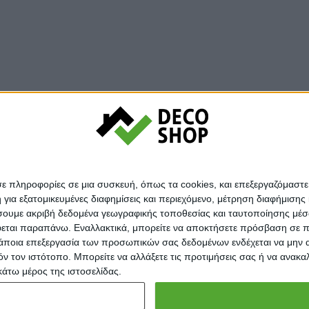
σε πληροφορίες σε μια συσκευή, όπως τα cookies, και επεξεργαζόμαστ
α εξατομικευμένες διαφημίσεις και περιεχόμενο, μέτρηση διαφήμισης 
οιήσουμε ακριβή δεδομένα γεωγραφικής τοποθεσίας και ταυτοποίησης μέ
εται παραπάνω. Εναλλακτικά, μπορείτε να αποκτήσετε πρόσβαση σε πιο
άποια επεξεργασία των προσωπικών σας δεδομένων ενδέχεται να μην απ
τόν τον ιστότοπο. Μπορείτε να αλλάξετε τις προτιμήσεις σας ή να ανα
κάτω μέρος της ιστοσελίδας.
Copyright © 2025.