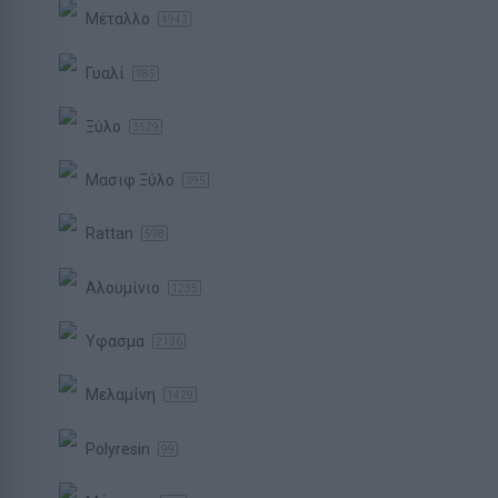
Μέταλλο
4943
Γυαλί
985
Ξύλο
3529
Μασιφ Ξύλο
395
Rattan
598
Αλουμίνιο
1235
Υφασμα
2136
Μελαμίνη
1429
Polyresin
99