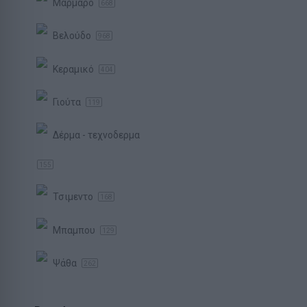
Μάρμαρο
668
Βελούδο
968
Κεραμικό
404
Γιούτα
119
Δέρμα - τεχνοδερμα
155
Τσιμεντο
168
Μπαμπου
129
Ψάθα
262