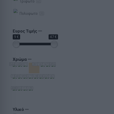
Τριφωτο
62
Πολυφωτο
35
Ευρος Τιμής
9 €
47 €
Χρώμα
5660
5001
4921
2813
1670
1473
496
134
4854
1899
277
518
324
261
142
488
852
117
139
Υλικό