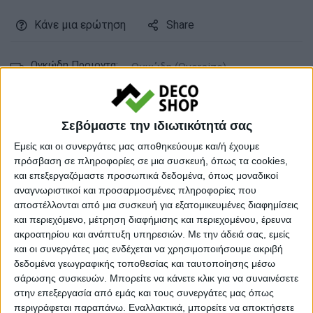
Κάνε μια ερώτηση
Share
Ογκώδη Προιοντα:
Ογκώδη (Oversize)
Κατηγορίες:
ΓΩΝΙΑΚΟΙ ΚΑΝΑΠΕΔΕΣ
,
ΚΑΝΑΠΕΔΕΣ -
ΚΡΕΒΑΤΙ
Σεβόμαστε την ιδιωτικότητά σας
Tag:
ΚΑΝΑΠΕΔΕΣ
Εμείς και οι συνεργάτες μας αποθηκεύουμε και/ή έχουμε
πρόσβαση σε πληροφορίες σε μια συσκευή, όπως τα cookies,
Μάρκα:
Pakoworld
και επεξεργαζόμαστε προσωπικά δεδομένα, όπως μοναδικοί
αναγνωριστικοί και προσαρμοσμένες πληροφορίες που
αποστέλλονται από μια συσκευή για εξατομικευμένες διαφημίσεις
και περιεχόμενο, μέτρηση διαφήμισης και περιεχομένου, έρευνα
ακροατηρίου και ανάπτυξη υπηρεσιών.
Με την άδειά σας, εμείς
Εγγυημένες & Ασφαλείς Συναλλαγές
και οι συνεργάτες μας ενδέχεται να χρησιμοποιήσουμε ακριβή
δεδομένα γεωγραφικής τοποθεσίας και ταυτοποίησης μέσω
σάρωσης συσκευών. Μπορείτε να κάνετε κλικ για να συναινέσετε
στην επεξεργασία από εμάς και τους συνεργάτες μας όπως
Περιγραφή
Πληροφορίες
Αξιολογήσεις (0)
περιγράφεται παραπάνω. Εναλλακτικά, μπορείτε να αποκτήσετε