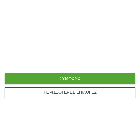
ΤΡΙΘΕΣΙΟΙ ΚΑΝΑΠΕΔΕΣ
ΤΡΙΘΕΣΙΟΙ ΚΑΝΑΠΕΔΕΣ
Καναπές 3θέσιος Amora
Καναπές-κρεβάτι Carmelo με
βελούδο μπεζ-χρυσό
μπεζ-γκρι ύφασμα 214x80x86εκ
180x81x77εκ
420,00
€
340,00
€
ΣΥΜΦΩΝΩ
ΠΕΡΙΣΣΟΤΕΡΕΣ ΕΠΙΛΟΓΕΣ
Γρήγορη παράδοση
Super τιμές στην
με μεταφορική ή
καλύτερη ποιότητα
courier
Ασφαλείς πληρωμές με
Online υποστήριξη