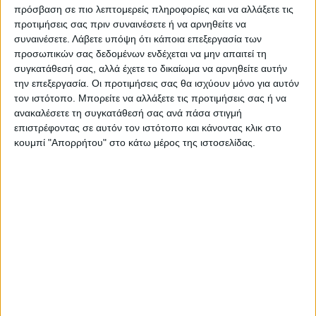
πρόσβαση σε πιο λεπτομερείς πληροφορίες και να αλλάξετε τις
προτιμήσεις σας πριν συναινέσετε ή να αρνηθείτε να
συναινέσετε.
Λάβετε υπόψη ότι κάποια επεξεργασία των
Γωνιακός καναπές-κρεβάτι αναστρέψιμος Lilian
προσωπικών σας δεδομένων ενδέχεται να μην απαιτεί τη
pakoworld γκρι 225x148x81εκ Η πιο εργονομική πρόταση
συγκατάθεσή σας, αλλά έχετε το δικαίωμα να αρνηθείτε αυτήν
της αγοράς για το σαλόνι σας είναι ο αναστρέψιμος
την επεξεργασία. Οι προτιμήσεις σας θα ισχύουν μόνο για αυτόν
τον ιστότοπο. Μπορείτε να αλλάξετε τις προτιμήσεις σας ή να
καναπές Lilian! Με μία κίνηση μετατρέπεται σε
ανακαλέσετε τη συγκατάθεσή σας ανά πάσα στιγμή
αναπαυτικό κρεβάτι για να απολαύσετε πολλές στιγμές
επιστρέφοντας σε αυτόν τον ιστότοπο και κάνοντας κλικ στο
χαλάρωσης και ηρεμίας. Τεχνικά χαρακτηριστικά:*
κουμπί "Απορρήτου" στο κάτω μέρος της ιστοσελίδας.
Κατασκευασμένος εσωτερικά από ενισχυμένο σκελετό
με αντοχή στο βάρος, στη φθορά και στο χρόνο.*
Εσωτερικά φέρει ελατήρια zig-zag που βοηθούν τον
καναπέ να διατηρήσει το σχήμα του και προσθέτουν
αντοχή στην κατασκευή.* Φέρει εύχρηστο μηχανισμό που
με μία μόνο κίνηση ανασηκώνεται, μετατρέποντας τον
καναπέ σε κρεβάτι και το αντίστροφο.* Φέρει
αποθηκευτικό χώρο-μπαούλο κατσκευασμένο από MDF