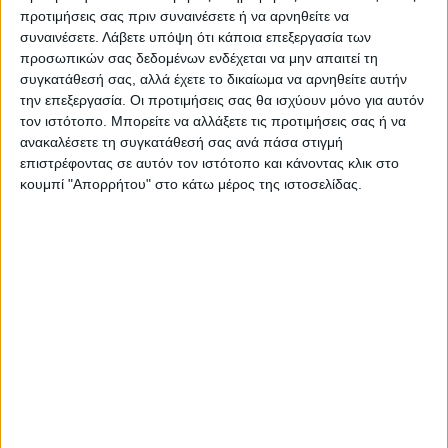
προτιμήσεις σας πριν συναινέσετε ή να αρνηθείτε να
Πληροφορίες
Αξιολογήσεις (0)
Ερωτήσεις
συναινέσετε.
Λάβετε υπόψη ότι κάποια επεξεργασία των
προσωπικών σας δεδομένων ενδέχεται να μην απαιτεί τη
συγκατάθεσή σας, αλλά έχετε το δικαίωμα να αρνηθείτε αυτήν
την επεξεργασία. Οι προτιμήσεις σας θα ισχύουν μόνο για αυτόν
Βάρος
83,86700000 kg
τον ιστότοπο. Μπορείτε να αλλάξετε τις προτιμήσεις σας ή να
ανακαλέσετε τη συγκατάθεσή σας ανά πάσα στιγμή
brand
pakoworld
επιστρέφοντας σε αυτόν τον ιστότοπο και κάνοντας κλικ στο
κουμπί "Απορρήτου" στο κάτω μέρος της ιστοσελίδας.
Σχετικά Προϊόντα
ΕΞΑΝΤΛΗΘΗΚΕ