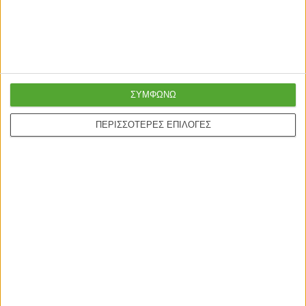
ONLINE ΑΓΟΡΕΣ
Τρόποι Αποστολής
Τρόποι Πληρωμής
ΣΥΜΦΩΝΩ
Δωροεπιταγές
ΠΕΡΙΣΣΟΤΕΡΕΣ ΕΠΙΛΟΓΕΣ
Πολιτική επιστροφών
Η ΕΤΑΙΡΙΑ
Πολιτική Επιστροφών
Οροι χρήσης
Προσωπικά δεδομένα
Σχετικά με εμάς