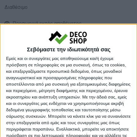
Διαθέσιμο
Προσωρινά εκτός αποθέματος
Κάνε μια ερώτηση
Share
Σεβόμαστε την ιδιωτικότητά σας
Ογκώδη Προιοντα:
Ογκώδη (Oversize)
Εμείς και οι συνεργάτες μας αποθηκεύουμε και/ή έχουμε
πρόσβαση σε πληροφορίες σε μια συσκευή, όπως τα cookies,
Κατηγορία:
ΚΑΝΑΠΕΔΕΣ - ΚΡΕΒΑΤΙ
και επεξεργαζόμαστε προσωπικά δεδομένα, όπως μοναδικοί
αναγνωριστικοί και προσαρμοσμένες πληροφορίες που
Tag:
ΚΑΝΑΠΕΔΕΣ
αποστέλλονται από μια συσκευή για εξατομικευμένες διαφημίσεις
Μάρκα:
Pakoworld
και περιεχόμενο, μέτρηση διαφήμισης και περιεχομένου, έρευνα
ακροατηρίου και ανάπτυξη υπηρεσιών.
Με την άδειά σας, εμείς
και οι συνεργάτες μας ενδέχεται να χρησιμοποιήσουμε ακριβή
δεδομένα γεωγραφικής τοποθεσίας και ταυτοποίησης μέσω
σάρωσης συσκευών. Μπορείτε να κάνετε κλικ για να συναινέσετε
Εγγυημένες & Ασφαλείς Συναλλαγές
στην επεξεργασία από εμάς και τους συνεργάτες μας όπως
περιγράφεται παραπάνω. Εναλλακτικά, μπορείτε να αποκτήσετε
πρόσβαση σε πιο λεπτομερείς πληροφορίες και να αλλάξετε τις