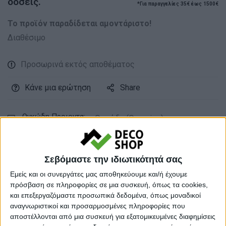
δόσεις.
*Για παραγγελίες 35€ έως 1500€
Το προϊόν παραδίδεται αμοντάριστο!
Διαθέσιμο
Προσωρινά εκτός αποθέματος
Κάνε μια ερώτηση
Share
Ογκώδη Προιοντα:
Ογκώδη (Oversize)
Κατηγορία:
ΔΙΘΕΣΙΟΙ ΚΑΝΑΠΕΔΕΣ
Σεβόμαστε την ιδιωτικότητά σας
Tag:
ΚΑΝΑΠΕΔΕΣ
Μάρκα:
Pakoworld
Εμείς και οι συνεργάτες μας αποθηκεύουμε και/ή έχουμε
πρόσβαση σε πληροφορίες σε μια συσκευή, όπως τα cookies,
και επεξεργαζόμαστε προσωπικά δεδομένα, όπως μοναδικοί
αναγνωριστικοί και προσαρμοσμένες πληροφορίες που
αποστέλλονται από μια συσκευή για εξατομικευμένες διαφημίσεις
Εγγυημένες & Ασφαλείς Συναλλαγές