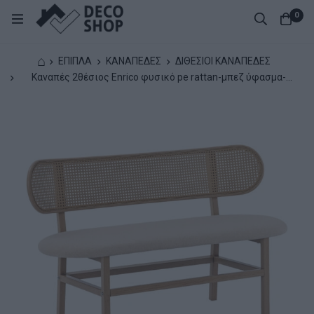
0
⌂
ΕΠΙΠΛΑ
ΚΑΝΑΠΕΔΕΣ
ΔΙΘΕΣΙΟΙ ΚΑΝΑΠΕΔΕΣ
Καναπές 2θέσιος Enrico φυσικό pe rattan-μπεζ ύφασμα-
φυσικό μέταλλο 121x51.5x75εκ