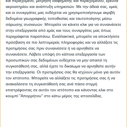
και περιεχόμενο, μέτρηση διαφήμισης και περιεχομένου, έρευνα
ακροατηρίου και ανάπτυξη υπηρεσιών.
Με την άδειά σας, εμείς
και οι συνεργάτες μας ενδέχεται να χρησιμοποιήσουμε ακριβή
δεδομένα γεωγραφικής τοποθεσίας και ταυτοποίησης μέσω
σάρωσης συσκευών. Μπορείτε να κάνετε κλικ για να συναινέσετε
Περιγραφή
Πληροφορίες
Αξιολογήσεις (0)
στην επεξεργασία από εμάς και τους συνεργάτες μας όπως
περιγράφεται παραπάνω. Εναλλακτικά, μπορείτε να αποκτήσετε
πρόσβαση σε πιο λεπτομερείς πληροφορίες και να αλλάξετε τις
Καναπές 2θέσιος Enrico pakoworld φυσικό pe rattan-μπεζ
προτιμήσεις σας πριν συναινέσετε ή να αρνηθείτε να
συναινέσετε.
Λάβετε υπόψη ότι κάποια επεξεργασία των
ύφασμα-φυσικό μέταλλο 121×51.5×75εκ Ένας
προσωπικών σας δεδομένων ενδέχεται να μην απαιτεί τη
καλαίσθητος καναπές διθέσιος που συνδυάζει την
συγκατάθεσή σας, αλλά έχετε το δικαίωμα να αρνηθείτε αυτήν
ομορφιά με την εργονομία. Ο Enrico μπορεί να ταιριάξει
την επεξεργασία. Οι προτιμήσεις σας θα ισχύουν μόνο για αυτόν
τον ιστότοπο. Μπορείτε να αλλάξετε τις προτιμήσεις σας ή να
υπέροχα στη διακόσμηση του σπιτιού σας και να δώσει
ανακαλέσετε τη συγκατάθεσή σας ανά πάσα στιγμή
μια πνοή ανανέωσης στο χώρο σας με το μοντέρνο και
επιστρέφοντας σε αυτόν τον ιστότοπο και κάνοντας κλικ στο
σύγχρονο design. Τεχνικά χαρακτηριστικά:* Κατασκευή
κουμπί "Απορρήτου" στο κάτω μέρος της ιστοσελίδας.
από μεταλλικό σκελετό μεγάλης ανθεκτικότητας στον
χρόνο (30x30mm) φυσικού χρώματος.* Κάθισμα
επενδυμένο με ύφασμα υψηλής ποιότητας σε μπεζ