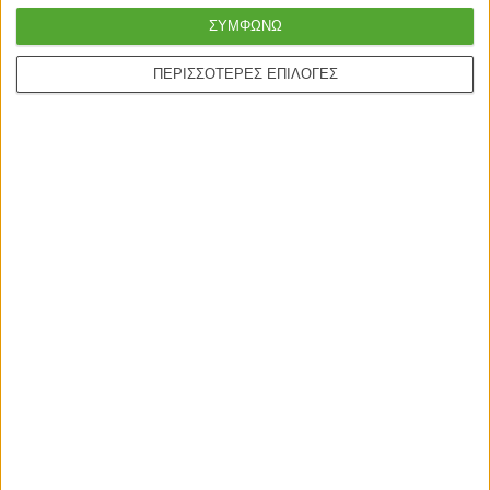
pay.
ΣΥΜΦΩΝΩ
ΠΕΡΙΣΣΟΤΕΡΕΣ ΕΠΙΛΟΓΕΣ
ONLINE ΑΓΟΡΕΣ
Τρόποι Αποστολής
Τρόποι Πληρωμής
Δωροεπιταγές
Πολιτική επιστροφών
Η ΕΤΑΙΡΙΑ
Πολιτική Επιστροφών
Οροι χρήσης
Προσωπικά δεδομένα