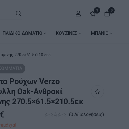
1
0
ΠΑΙΔΙΚΟ ΔΩΜΑΤΙΟ
ΚΟΥΖΙΝΕΣ
ΜΠΑΝΙΟ
νθρακί μελαμίνης 270.5x61.5x210.5εκ
 ΚΟΜΜΑΤΙΑ
πα Ρούχων Verzo
λλη Oak-Ανθρακί
ης 270.5×61.5×210.5εκ
€
(0 Αξιολογήσεις)
τεμάχια!