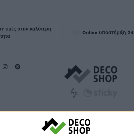
r τιμές στην καλύτερη
Online υποστήριξη 24
τητα