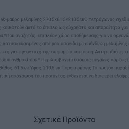
ak-μαύρο μελαμίνης 270.5×61.5×210.5εκΟ τετράγωνος σχεδια
ς καθιστούν αυτό το έπιπλο ως εύχρηστο και απαραίτητο για 
ου.*Που αναζητάς επιπλέον χώρο αποθήκευσης για να οργανώ
ς κατασκευασμένος από μοριοσανίδα με επένδυση μελαμίνης 
ωστή για την αντοχή της σε φορτία και πίεση. Αυτή η ιδιότητ
μα ανθρακί-oak.* Περιλαμβάνει τέσσερις μεγάλες πόρτες (οι 
Βάθος: 61.5 εκ.Ύψος: 210.5 εκ.Παρατηρήσεις:Το προϊόν παραδ
ατική απόχρωση του προϊόντος ενδέχεται να διαφέρει ελαφρ
Σχετικά Προϊόντα