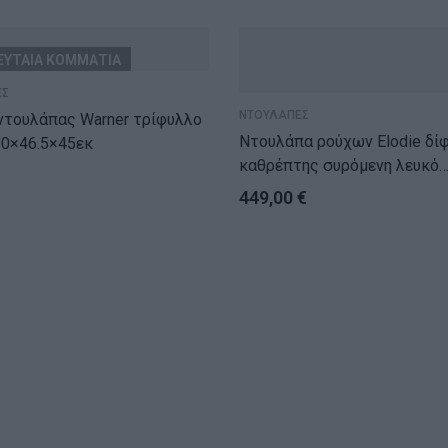
ΕΥΤΑΙΑ ΚΟΜΜΑΤΙΑ
ΕΣ
ΝΤΟΥΛΑΠΕΣ
υλάπας Warner τρίφυλλο
Ντουλάπα ρούχων Elodie δίφυλλη
90×46.5×45εκ
καθρέπτης συρόμενη λευκό
180x61x216εκ
449,00
€