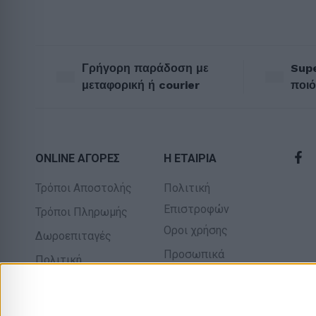
Γρήγορη παράδοση με
Supe
μεταφορική ή courier
ποιό
ONLINE ΑΓΟΡΕΣ
Η ΕΤΑΙΡΙΑ
Τρόποι Αποστολής
Πολιτική
Επιστροφών
Τρόποι Πληρωμής
Οροι χρήσης
Δωροεπιταγές
Προσωπικά
Πολιτική
δεδομένα
επιστροφών
Σχετικά με εμάς