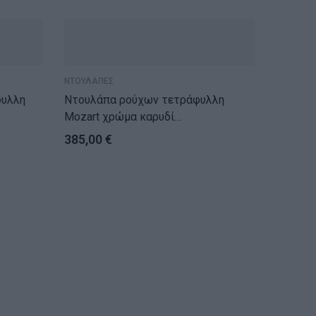
ΕΞ
ΝΤΟΥΛΑΠΕΣ
Ντουλάπα ρούχων τετράφυλλη
Mozart χρώμα καρυδί
158x52x202,5εκ
385,00
€
ΝΤΟΥΛΑΠ
Ντουλάπα R
τετράφ
330,0