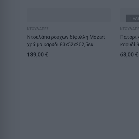
ΤΕΛ
ΝΤΟΥΛΑΠΕΣ
ΝΤΟΥΛΑΠ
Ντουλάπα ρούχων δίφυλλη Mozart
Πατάρι ντο
χρώμα καρυδί 83x52x202,5εκ
καρυδί 
189,00
€
63,00
€