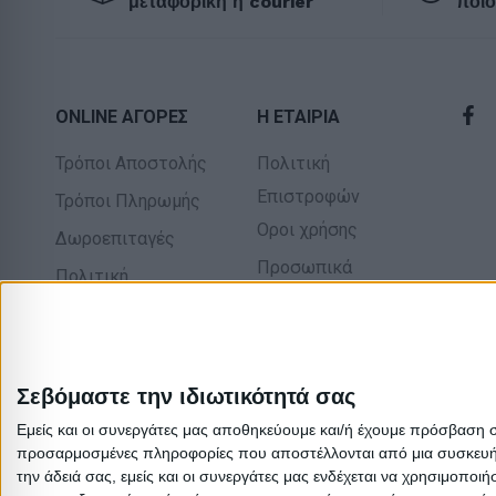
μεταφορική ή courier
ποιό
ONLINE ΑΓΟΡΕΣ
Η ΕΤΑΙΡΙΑ
Τρόποι Αποστολής
Πολιτική
Επιστροφών
Τρόποι Πληρωμής
Οροι χρήσης
Δωροεπιταγές
Προσωπικά
Πολιτική
δεδομένα
επιστροφών
Σχετικά με εμάς
Σεβόμαστε την ιδιωτικότητά σας
Εμείς και οι συνεργάτες μας αποθηκεύουμε και/ή έχουμε πρόσβαση 
προσαρμοσμένες πληροφορίες που αποστέλλονται από μια συσκευή γι
την άδειά σας, εμείς και οι συνεργάτες μας ενδέχεται να χρησιμοπ