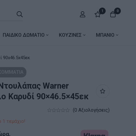
1
0
ΠΑΙΔΙΚΟ ΔΩΜΑΤΙΟ
ΚΟΥΖΙΝΕΣ
ΜΠΑΝΙΟ
φυλλο καρυδί 90x46.5x45εκ
 ΚΟΜΜΑΤΙΑ
Ντουλάπας Warner
ο Καρυδί 90×46.5×45εκ
(0 Αξιολογήσεις)
 1 τεμάχιο!
ώρα.