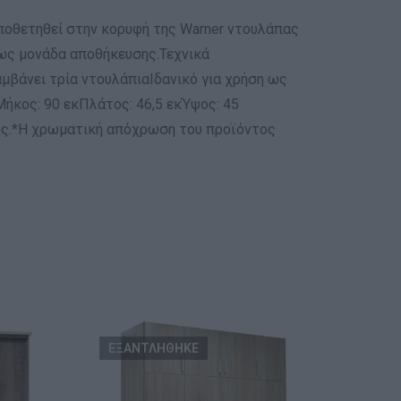
ποθετηθεί στην κορυφή της Warner ντουλάπας
ως μονάδα αποθήκευσης.Τεχνικά
μβάνει τρία ντουλάπιαΙδανικό για χρήση ως
ήκος: 90 εκΠλάτος: 46,5 εκΎψος: 45
σης.*Η χρωματική απόχρωση του προϊόντος
ΕΞΑΝΤΛΗΘΗΚΕ
ΕΞ