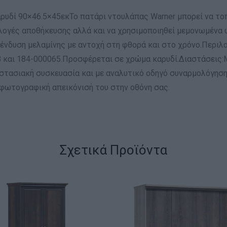
ρυδί 90×46.5×45εκΤο πατάρι ντουλάπας Warner μπορεί να το
ογές αποθήκευσης αλλά και να χρησιμοποιηθεί μεμονωμένα 
ένδυση μελαμίνης με αντοχή στη φθορά και στο χρόνο.Περιλα
 και 184-000065.Προσφέρεται σε χρώμα καρυδί.Διαστάσεις:Μ
οστασιακή συσκευασία και με αναλυτικό οδηγό συναρμολόγη
 φωτογραφική απεικόνισή του στην οθόνη σας.
Σχετικά Προϊόντα