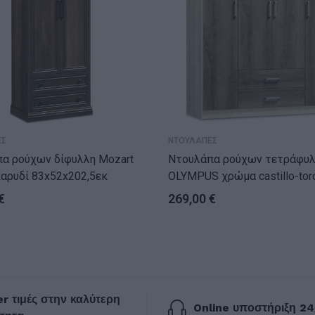
ΕΣ
ΝΤΟΥΛΑΠΕΣ
α ρούχων δίφυλλη Mozart
Ντουλάπα ρούχων τετράφυ
αρυδί 83x52x202,5εκ
OLYMPUS χρώμα castillo-toro
159x57x183εκ
€
269,00
€
r τιμές στην καλύτερη
Online υποστήριξη 24