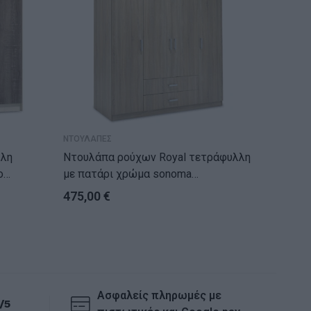
ΝΤΟΥΛΑΠΕΣ
ΝΤΟΥΛΑΠ
λλη
Ντουλάπα ρούχων Royal τετράφυλλη
Ντουλάπα ρ
με πατάρι χρώμα sonoma
με καθ
200x58x230
220x52
475,00
€
420,0
Ασφαλείς πληρωμές με
/5