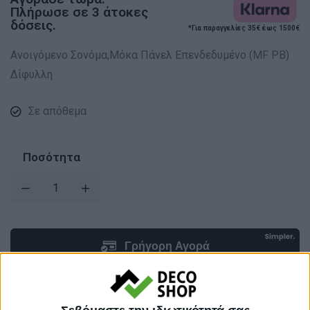
Πλήρωσε σε 3 άτοκες
δόσεις.
*Για παραγγελίες 35€ έως 1500€
Ανοιγόμενο Σονόμα,Μόκα Πάνελ Επενδεδυμένο (MF PB)
Δίφυλλη
Σε απόθεμα
Ποσότητα