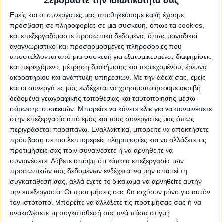
Σεβόμαστε την ιδιωτικότητά σας
Εμείς και οι συνεργάτες μας αποθηκεύουμε και/ή έχουμε
Προσθήκη στο καλάθι
πρόσβαση σε πληροφορίες σε μια συσκευή, όπως τα cookies,
και επεξεργαζόμαστε προσωπικά δεδομένα, όπως μοναδικοί
αναγνωριστικοί και προσαρμοσμένες πληροφορίες που
Κωδικός προϊόντος :
128322
αποστέλλονται από μια συσκευή για εξατομικευμένες διαφημίσεις
και περιεχόμενο, μέτρηση διαφήμισης και περιεχομένου, έρευνα
Κάνε μια ερώτηση
Share
ακροατηρίου και ανάπτυξη υπηρεσιών.
Με την άδειά σας, εμείς
και οι συνεργάτες μας ενδέχεται να χρησιμοποιήσουμε ακριβή
δεδομένα γεωγραφικής τοποθεσίας και ταυτοποίησης μέσω
Κατηγορία:
ΝΤΟΥΛΑΠΙΑ ΚΟΥΖΙΝΑΣ
σάρωσης συσκευών. Μπορείτε να κάνετε κλικ για να συναινέσετε
Tag:
ΝΤΟΥΛΑΠΙΑ ΚΟΥΖΙΝΑΣ
στην επεξεργασία από εμάς και τους συνεργάτες μας όπως
περιγράφεται παραπάνω. Εναλλακτικά, μπορείτε να αποκτήσετε
Μάρκα:
AlphaB2B
πρόσβαση σε πιο λεπτομερείς πληροφορίες και να αλλάξετε τις
προτιμήσεις σας πριν συναινέσετε ή να αρνηθείτε να
συναινέσετε.
Λάβετε υπόψη ότι κάποια επεξεργασία των
προσωπικών σας δεδομένων ενδέχεται να μην απαιτεί τη
συγκατάθεσή σας, αλλά έχετε το δικαίωμα να αρνηθείτε αυτήν
Εγγυημένες & Ασφαλείς Συναλλαγές
την επεξεργασία. Οι προτιμήσεις σας θα ισχύουν μόνο για αυτόν
τον ιστότοπο. Μπορείτε να αλλάξετε τις προτιμήσεις σας ή να
ανακαλέσετε τη συγκατάθεσή σας ανά πάσα στιγμή