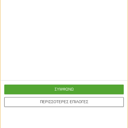
Γρήγορη παράδοση
Super τιμές στην
με μεταφορική ή
καλύτερη ποιότητα
courier
ΣΥΜΦΩΝΩ
Ασφαλείς πληρωμές με
Online υποστήριξη
πιστωτικές και Google
24/5
ΠΕΡΙΣΣΟΤΕΡΕΣ ΕΠΙΛΟΓΕΣ
pay.
ONLINE ΑΓΟΡΕΣ