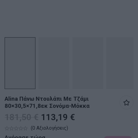
Alina Πάνω Ντουλάπι Με Τζάμι
80×30,5×71,8εκ Σονόμα-Μόκκα
181,50
€
113,19
€
(0 Αξιολογήσεις)
Αγόρασε τώρα.