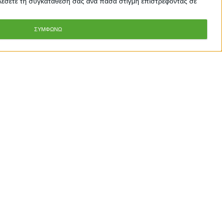
καλέσετε τη συγκατάθεσή σας ανά πάσα στιγμή επιστρέφοντας σε
ΣΥΜΦΩΝΩ
Προσθήκη στο Καλάθι