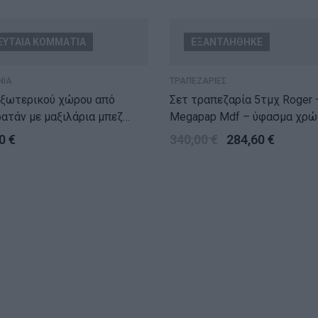
ΕΥΤΑΙΑ ΚΟΜΜΑΤΙΑ
ΕΞΑΝΤΛΗΘΗΚΕ
ΝΙΑ
ΤΡΑΠΕΖΑΡΙΕΣ
εξωτερικού χώρου από
Σετ τραπεζαρία 5τμχ Roger –
ρατάν με μαξιλάρια μπεζ
Megapap Mdf – ύφασμα χρώ
200χ76χ70)cm
ακακίας – λαδί 120x70x75εκ
00
€
340,00
€
284,60
€