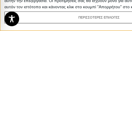
αυτήν την επεξεργασία. Οι προτιμήσεις σας θα ισχύουν μόνο για αυ
αυτόν τον ιστότοπο και κάνοντας κλικ στο κουμπί "Απορρήτου" στο 
ΠΕΡΙΣΣΟΤΕΡΕΣ ΕΠΙΛΟΓΕΣ
Καναπές διθέσιος οβάλ από πλαστ. ρατάν 
τραπεζάκι ΣΕΤ/4 (183x77x70)cm
1.500,00
€