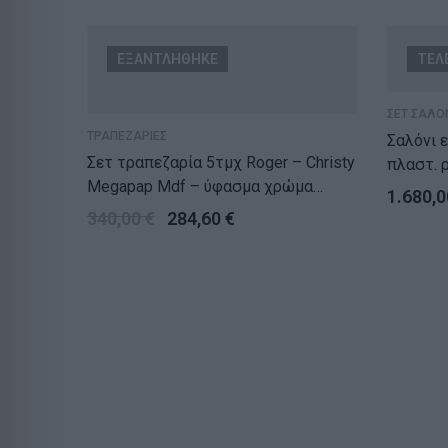
ΕΞΑΝΤΛΗΘΗΚΕ
ΤΕΛ
ΣΕΤ ΣΑΛΟ
ΤΡΑΠΕΖΑΡΙΕΣ
Σαλόνι 
Σετ τραπεζαρία 5τμχ Roger – Christy
πλαστ. 
Megapap Mdf – ύφασμα χρώμα
ΣΕΤ/4 (
1.680,
ακακίας – ανοιχτό μπεζ
340,00
€
284,60
€
120x70x75εκ.