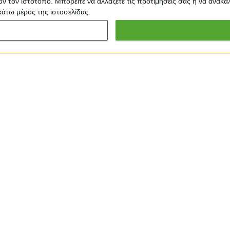
τόν τον ιστότοπο. Μπορείτε να αλλάξετε τις προτιμήσεις σας ή να ανα
κάτω μέρος της ιστοσελίδας.
με δύο πολυθρόνες και