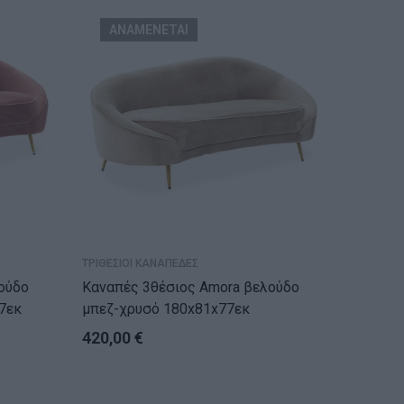
ΑΝΑΜΕΝΕΤΑΙ
ΤΡΙΘΕΣΙΟΙ ΚΑΝΑΠΕΔΕΣ
ΤΡΙΘΕΣΙΟ
Καναπές 3θέσιος Amora βελούδο
Καναπές-κρ
7εκ
μπεζ-χρυσό 180x81x77εκ
ύφασμα
420,00
€
195,0