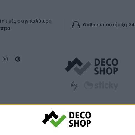
r τιμές στην καλύτερη
Online υποστήριξη 24
τητα