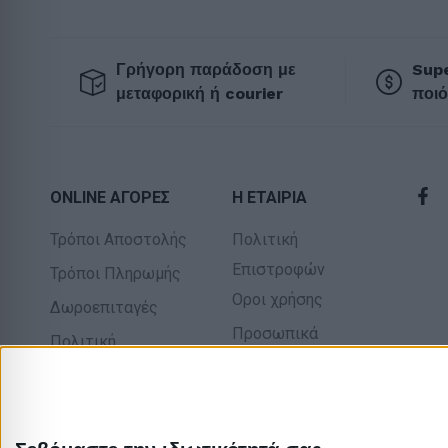
Γρήγορη παράδοση με
Supe
μεταφορική ή courier
ποιό
ONLINE ΑΓΟΡΕΣ
Η ΕΤΑΙΡΙΑ
Τρόποι Αποστολής
Πολιτική
Επιστροφών
Τρόποι Πληρωμής
Οροι χρήσης
Δωροεπιταγές
Προσωπικά
Πολιτική
δεδομένα
επιστροφών
Σχετικά με εμάς