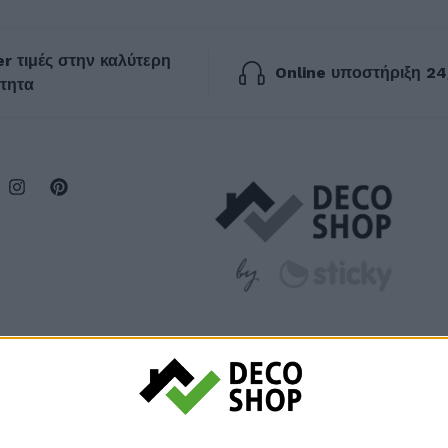
r τιμές στην καλύτερη
Online υποστήριξη 24
τητα