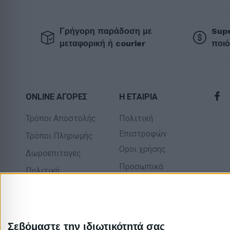
Γρήγορη παράδοση με
Supe
μεταφορική ή courier
ποιό
ONLINE ΑΓΟΡΕΣ
Η ΕΤΑΙΡΙΑ
Τρόποι Αποστολής
Πολιτική
Επιστροφών
Τρόποι Πληρωμής
Οροι χρήσης
Δωροεπιταγές
Προσωπικά
Πολιτική
δεδομένα
επιστροφών
Σχετικά με εμάς
Σεβόμαστε την ιδιωτικότητά σας