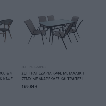
ΤΕΛ
ΣΕΤ ΤΡΑΠΕΖΑΡΙΕΣ
ΣΕΤ ΤΡΑΠ
80 & 4
ΣΕΤ ΤΡΑΠΕΖΑΡΙΑ ΚΑΦΕ ΜΕΤΑΛΛΙΚΗ
Σετ Τρ
K ΚΑΦΕ
7ΤΜΧ ΜΕ 6ΚΑΡΕΚΛΕΣ ΚΑΙ ΤΡΑΠΕΖΙ
Φυσικό
160Χ90 HM5206.02
Γυαλί 
169,84
€
397,5