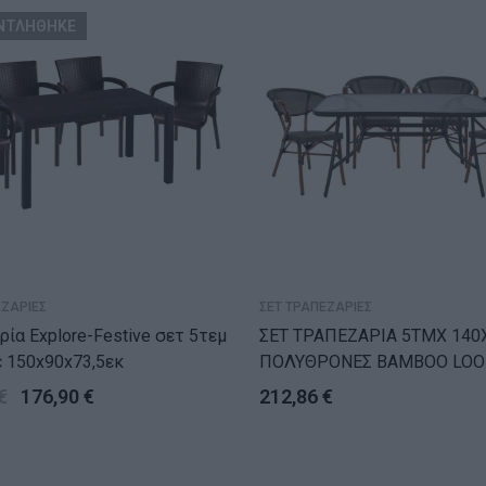
ΝΤΛΗΘΗΚΕ
ΕΖΑΡΙΕΣ
ΣΕΤ ΤΡΑΠΕΖΑΡΙΕΣ
 Explore-Festive σετ 5τεμ
ΣΕΤ ΤΡΑΠΕΖΑΡΙΑ 5ΤΜΧ 140X
 150x90x73,5εκ
ΠΟΛΥΘΡΟΝΕΣ BAMBOO LOO
€
176,90
€
212,86
€