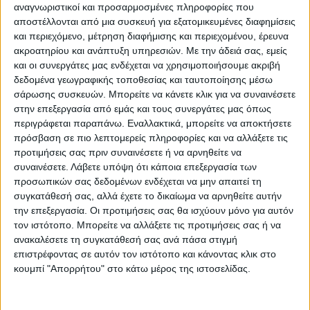
αναγνωριστικοί και προσαρμοσμένες πληροφορίες που
Προσθήκη στο καλάθι
αποστέλλονται από μια συσκευή για εξατομικευμένες διαφημίσεις
και περιεχόμενο, μέτρηση διαφήμισης και περιεχομένου, έρευνα
ακροατηρίου και ανάπτυξη υπηρεσιών.
Με την άδειά σας, εμείς
Κωδικός προϊόντος :
468605
και οι συνεργάτες μας ενδέχεται να χρησιμοποιήσουμε ακριβή
δεδομένα γεωγραφικής τοποθεσίας και ταυτοποίησης μέσω
Κάνε μια ερώτηση
Share
σάρωσης συσκευών. Μπορείτε να κάνετε κλικ για να συναινέσετε
στην επεξεργασία από εμάς και τους συνεργάτες μας όπως
περιγράφεται παραπάνω. Εναλλακτικά, μπορείτε να αποκτήσετε
Μεγάλο βάρος:
Βαριά προιοντα
πρόσβαση σε πιο λεπτομερείς πληροφορίες και να αλλάξετε τις
προτιμήσεις σας πριν συναινέσετε ή να αρνηθείτε να
Κατηγορία:
ΒΟΗΘΗΤΙΚΑ ΤΡΑΠΕΖΙΑ
συναινέσετε.
Λάβετε υπόψη ότι κάποια επεξεργασία των
προσωπικών σας δεδομένων ενδέχεται να μην απαιτεί τη
Μάρκα:
Artekko
συγκατάθεσή σας, αλλά έχετε το δικαίωμα να αρνηθείτε αυτήν
την επεξεργασία. Οι προτιμήσεις σας θα ισχύουν μόνο για αυτόν
τον ιστότοπο. Μπορείτε να αλλάξετε τις προτιμήσεις σας ή να
ανακαλέσετε τη συγκατάθεσή σας ανά πάσα στιγμή
Εγγυημένες & Ασφαλείς Συναλλαγές
επιστρέφοντας σε αυτόν τον ιστότοπο και κάνοντας κλικ στο
κουμπί "Απορρήτου" στο κάτω μέρος της ιστοσελίδας.