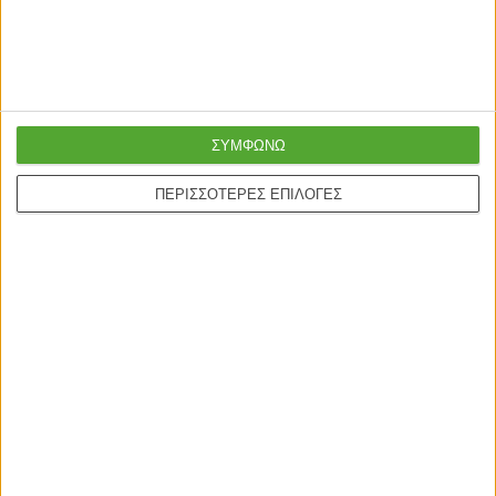
Ασφαλείς πληρωμές με
Online υποστήριξη
πιστωτικές και Google
24/5
pay.
ΣΥΜΦΩΝΩ
ΠΕΡΙΣΣΟΤΕΡΕΣ ΕΠΙΛΟΓΕΣ
ONLINE ΑΓΟΡΕΣ
Τρόποι Αποστολής
Τρόποι Πληρωμής
Δωροεπιταγές
Πολιτική επιστροφών
Η ΕΤΑΙΡΙΑ