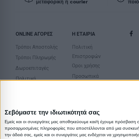
μεταφορική ή courier
ποιό
ONLINE ΑΓΟΡΕΣ
Η ΕΤΑΙΡΙΑ
Τρόποι Αποστολής
Πολιτική
Επιστροφών
Τρόποι Πληρωμής
Οροι χρήσης
Δωροεπιταγές
Προσωπικά
Πολιτική
δεδομένα
επιστροφών
Σχετικά με εμάς
Σεβόμαστε την ιδιωτικότητά σας
Εμείς και οι συνεργάτες μας αποθηκεύουμε και/ή έχουμε πρόσβαση 
προσαρμοσμένες πληροφορίες που αποστέλλονται από μια συσκευή γι
την άδειά σας, εμείς και οι συνεργάτες μας ενδέχεται να χρησιμοπ