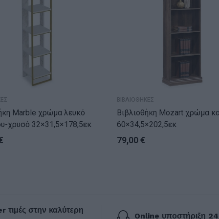
ΚΕΣ
ΒΙΒΛΙΟΘΗΚΕΣ
arble χρώμα λευκό
Βιβλιοθήκη Mozart χρώμα καρυδί
υ-χρυσό 32×31,5×178,5εκ
60×34,5×202,5εκ
€
79,00
€
r τιμές στην καλύτερη
Online υποστήριξη 24