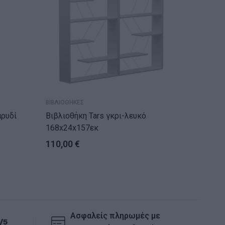
ΒΙΒΛΙΟΘΗΚΕΣ
ΒΙΒΛΙΟΘΗ
Βιβλιοθήκη Tars γκρι-λευκό
Βιβλιοθήκη 
168x24x157εκ
107×28
110,00
€
77,00
Ασφαλείς πληρωμές με
/5