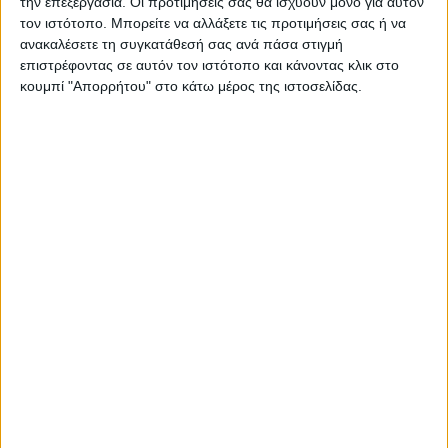
την επεξεργασία. Οι προτιμήσεις σας θα ισχύουν μόνο για αυτόν
εσωτερικούς χώρους όπως το σαλόνι, η τραπεζαρία, η
τον ιστότοπο. Μπορείτε να αλλάξετε τις προτιμήσεις σας ή να
κουζίνα, το γραφείο, η βεράντα, για επαγγελματικούς
ανακαλέσετε τη συγκατάθεσή σας ανά πάσα στιγμή
χώρους όπως καφέ, μπαρ, καταστήματα αλλά και για
επιστρέφοντας σε αυτόν τον ιστότοπο και κάνοντας κλικ στο
κουμπί "Απορρήτου" στο κάτω μέρος της ιστοσελίδας.
χρήση σε εποχιακές διακοσμήσεις όπως γάμοι,
βαφτίσεις κλπ.
Τα τεχνητά δέντρα δε μαραίνονται ποτέ, ούτε
χρειάζονται νερό και θρεπτικά συστατικά. Μοναδική
φροντίδα που απαιτείται είναι το σκούπισμα τους με ένα
πανί περιστασιακά.
ΚΩΔΙΚΟΣ
NP718_180
ΕΙΔΟΣ
Bird of paradise