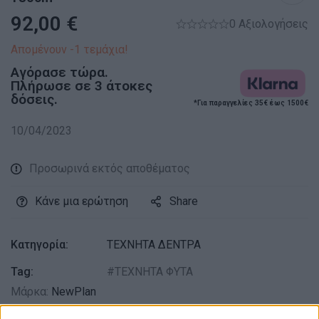
92,00
€
0 Αξιολογήσεις
Απομένουν -1 τεμάχια!
Αγόρασε τώρα.
Πλήρωσε σε 3 άτοκες
δόσεις.
*Για παραγγελίες 35€ έως 1500€
10/04/2023
Προσωρινά εκτός αποθέματος
Κάνε μια ερώτηση
Share
Κατηγορία:
ΤΕΧΝΗΤΑ ΔΕΝΤΡΑ
Tag:
ΤΕΧΝΗΤΑ ΦΥΤΑ
Μάρκα:
NewPlan