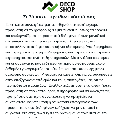
Εγγυημένες & Ασφαλείς Συναλλαγές
Σεβόμαστε την ιδιωτικότητά σας
Εμείς και οι συνεργάτες μας αποθηκεύουμε και/ή έχουμε
πρόσβαση σε πληροφορίες σε μια συσκευή, όπως τα cookies,
και επεξεργαζόμαστε προσωπικά δεδομένα, όπως μοναδικοί
Περιγραφή
Πληροφορίες
Ερωτήσεις
αναγνωριστικοί και προσαρμοσμένες πληροφορίες που
αποστέλλονται από μια συσκευή για εξατομικευμένες διαφημίσεις
και περιεχόμενο, μέτρηση διαφήμισης και περιεχομένου, έρευνα
ακροατηρίου και ανάπτυξη υπηρεσιών.
Με την άδειά σας, εμείς
Τεχνητό
δέντρο
Bird of paradise 180cm
και οι συνεργάτες μας ενδέχεται να χρησιμοποιήσουμε ακριβή
δεδομένα γεωγραφικής τοποθεσίας και ταυτοποίησης μέσω
σάρωσης συσκευών. Μπορείτε να κάνετε κλικ για να συναινέσετε
Τεχνητή στρελίτσια
στην επεξεργασία από εμάς και τους συνεργάτες μας όπως
περιγράφεται παραπάνω. Εναλλακτικά, μπορείτε να αποκτήσετε
H στρελίτσια ή bird of paradise είναι ένα εξαιρετικά
πρόσβαση σε πιο λεπτομερείς πληροφορίες και να αλλάξετε τις
προτιμήσεις σας πριν συναινέσετε ή να αρνηθείτε να
δημοφιλές και αγαπημένο φυτό εσωτερικού χώρου με
συναινέσετε.
Λάβετε υπόψη ότι κάποια επεξεργασία των
πλούσιο τροπικό φύλλωμα. Θεωρείται συγγενικό δέντρο
προσωπικών σας δεδομένων ενδέχεται να μην απαιτεί τη
με την μπανανιά και είναι κατάλληλη για όλους τους
συγκατάθεσή σας, αλλά έχετε το δικαίωμα να αρνηθείτε αυτήν