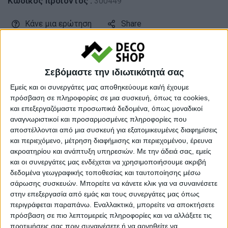
Κωδικός προϊόντος :
300449
Κάνε μια ερώτηση
Share
Κατηγορία:
ΜΠΟΥΦΕΔΕΣ
Σεβόμαστε την ιδιωτικότητά σας
Tag:
ΜΠΟΥΦΕΔΕΣ
Εμείς και οι συνεργάτες μας αποθηκεύουμε και/ή έχουμε
Μάρκα:
Megapap
πρόσβαση σε πληροφορίες σε μια συσκευή, όπως τα cookies,
και επεξεργαζόμαστε προσωπικά δεδομένα, όπως μοναδικοί
αναγνωριστικοί και προσαρμοσμένες πληροφορίες που
αποστέλλονται από μια συσκευή για εξατομικευμένες διαφημίσεις
Εγγυημένες & Ασφαλείς Συναλλαγές
και περιεχόμενο, μέτρηση διαφήμισης και περιεχομένου, έρευνα
ακροατηρίου και ανάπτυξη υπηρεσιών.
Με την άδειά σας, εμείς
και οι συνεργάτες μας ενδέχεται να χρησιμοποιήσουμε ακριβή
δεδομένα γεωγραφικής τοποθεσίας και ταυτοποίησης μέσω
σάρωσης συσκευών. Μπορείτε να κάνετε κλικ για να συναινέσετε
Περιγραφή
Πληροφορίες
Ερωτήσεις
στην επεξεργασία από εμάς και τους συνεργάτες μας όπως
περιγράφεται παραπάνω. Εναλλακτικά, μπορείτε να αποκτήσετε
πρόσβαση σε πιο λεπτομερείς πληροφορίες και να αλλάξετε τις
προτιμήσεις σας πριν συναινέσετε ή να αρνηθείτε να
Μπουφές Clara Megapap χρώμα ανοιχτό καρυδί