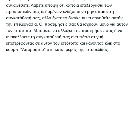
συναινέσετε.
Λάβετε υπόψη ότι κάποια επεξεργασία των
142×35,6×83εκ.
προσωπικών σας δεδομένων ενδέχεται να μην απαιτεί τη
συγκατάθεσή σας, αλλά έχετε το δικαίωμα να αρνηθείτε αυτήν
την επεξεργασία. Οι προτιμήσεις σας θα ισχύουν μόνο για αυτόν
τον ιστότοπο. Μπορείτε να αλλάξετε τις προτιμήσεις σας ή να
Τεχνικά χαρακτηριστικά:
ανακαλέσετε τη συγκατάθεσή σας ανά πάσα στιγμή
επιστρέφοντας σε αυτόν τον ιστότοπο και κάνοντας κλικ στο
Χρώμα: ανοιχτό καρυδί
κουμπί "Απορρήτου" στο κάτω μέρος της ιστοσελίδας.
Διαστάσεις: Μήκος 142 x Βάθος 35,6 x Ύψος 83 εκ.
Πάχος μελαμίνης: 18mm.
Φέρει πέντε μαύρα μεταλλικά πόδια.
Διαθέτει τρία ντουλάπια και 3 ράφια.
Κατασκευασμένο από μοριοσανίδα με επένδυση
μελαμίνης εξαιρετικής ποιότητας και υψηλών
αντοχών στη φθορά και στο χρόνο.
Τα υλικά κατασκευής είναι αβλαβή για το περιβάλλον