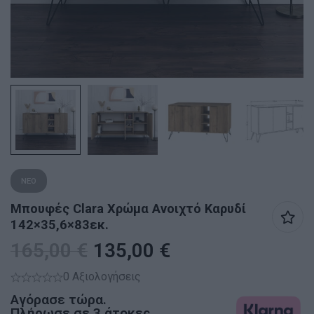
ΝΕΟ
Μπουφές Clara Χρώμα Ανοιχτό Καρυδί
142×35,6×83εκ.
165,00
€
135,00
€
0 Αξιολογήσεις
Αγόρασε τώρα.
Πλήρωσε σε 3 άτοκες