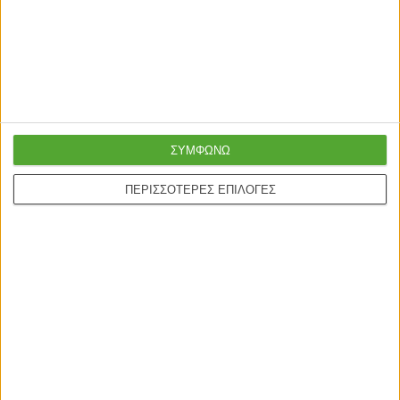
λευκό 142×35,6×83εκ.
χρώμα sonoma 177x40x76εκ.
165,00
€
135,00
€
305,00
€
249,00
€
ΣΥΜΦΩΝΩ
ΠΕΡΙΣΣΟΤΕΡΕΣ ΕΠΙΛΟΓΕΣ
Γρήγορη παράδοση
Super τιμές στην
με μεταφορική ή
καλύτερη ποιότητα
courier
Ασφαλείς πληρωμές με
Online υποστήριξη
πιστωτικές και Google
24/5