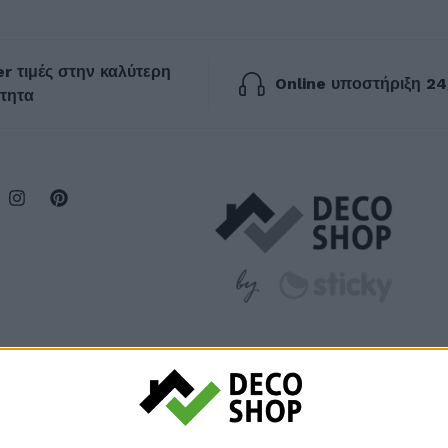
r τιμές στην καλύτερη
Online υποστήριξη 24
τητα