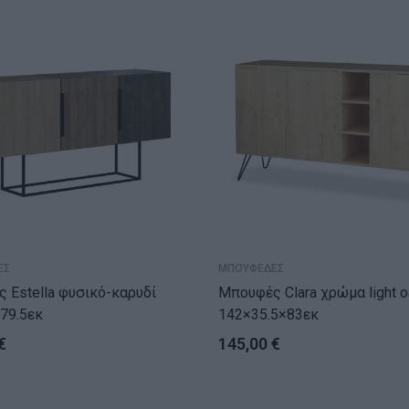
ΕΣ
ΜΠΟΥΦΕΔΕΣ
a φυσικό-καρυδί
Μπουφές Clara χρώμα light oak
79.5εκ
142×35.5×83εκ
€
145,00
€