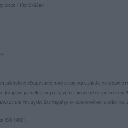
y black 110x40x82εκ.
εκ.
η μελαμίνης εξαιρετικής ποιότητας και υψηλών αντοχών στη
ναι βαμμένο με ανθεκτική στις γρατσουνιές ηλεκτροστατική 
ιβάλλον και την υγεία, δεν περιέχουν καρκινογόνες ουσίες κ
αι ISO 14001.