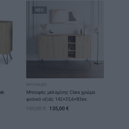
ΝΕΟ
ΝΕ
ΜΠΟΥΦΕΔΕΣ
ΜΠΟΥΦΕΔ
Μπουφές μελαμίνης Clara χρώμα
Μπουφές 
φυσικό οξιάς 142×35,6×83εκ.
γκρι ρε
142×35,
165,00
€
135,00
€
165,0