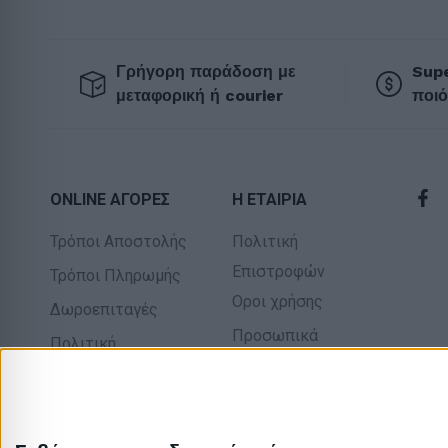
Γρήγορη παράδοση με
Supe
μεταφορική ή courier
ποιό
ONLINE ΑΓΟΡΕΣ
Η ΕΤΑΙΡΙΑ
Τρόποι Αποστολής
Πολιτική
Επιστροφών
Τρόποι Πληρωμής
Οροι χρήσης
Δωροεπιταγές
Προσωπικά
Πολιτική
δεδομένα
επιστροφών
Σχετικά με εμάς