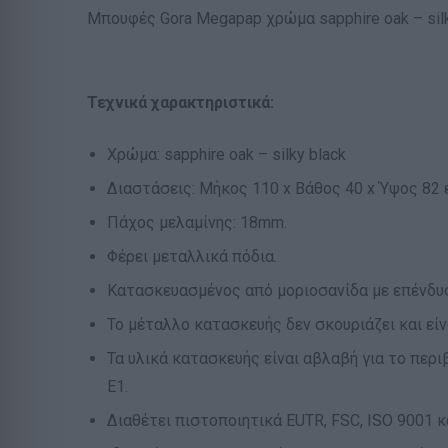
Μπουφές Gora Megapap χρώμα sapphire oak – silk
Τεχνικά χαρακτηριστικά:
Χρώμα: sapphire oak – silky black
Διαστάσεις: Μήκος 110 x Βάθος 40 x Ύψος 82 
Πάχος μελαμίνης: 18mm.
Φέρει μεταλλικά πόδια.
Κατασκευασμένος από μοριοσανίδα με επένδυσ
Το μέταλλο κατασκευής δεν σκουριάζει και εί
Τα υλικά κατασκευής είναι αβλαβή για το περ
Ε1.
Διαθέτει πιστοποιητικά EUTR, FSC, ISO 9001 κ