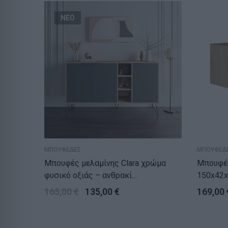
ΝΕΟ
ΜΠΟΥΦΕΔΕΣ
ΜΠΟΥΦΕΔ
Μπουφές μελαμίνης Clara χρώμα
Μπουφές Estell
φυσικό οξιάς – ανθρακί
150x42x
142×35,6×83εκ.
165,00
€
135,00
€
169,00