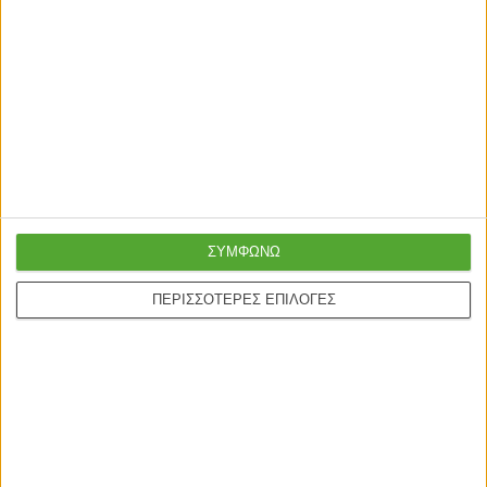
πιστωτικές και Google
24/5
pay.
ONLINE ΑΓΟΡΕΣ
Τρόποι Αποστολής
Τρόποι Πληρωμής
Δωροεπιταγές
ΣΥΜΦΩΝΩ
Πολιτική επιστροφών
ΠΕΡΙΣΣΟΤΕΡΕΣ ΕΠΙΛΟΓΕΣ
Η ΕΤΑΙΡΙΑ
Πολιτική Επιστροφών
Οροι χρήσης