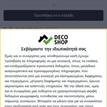
Προσθήκη στο καλάθι
Κωδικός προϊόντος :
495621
Κάνε μια ερώτηση
Share
Σεβόμαστε την ιδιωτικότητά σας
Μικρό βάρος:
Ελαφριά προιοντα
Εμείς και οι συνεργάτες μας αποθηκεύουμε και/ή έχουμε
πρόσβαση σε πληροφορίες σε μια συσκευή, όπως τα cookies,
Κατηγορία:
ΔΙΑΚΟΣΜΗΤΙΚΑ ΒΑΖΑ
και επεξεργαζόμαστε προσωπικά δεδομένα, όπως μοναδικοί
αναγνωριστικοί και προσαρμοσμένες πληροφορίες που
Μάρκα:
Inthebox
αποστέλλονται από μια συσκευή για εξατομικευμένες διαφημίσεις
και περιεχόμενο, μέτρηση διαφήμισης και περιεχομένου, έρευνα
ακροατηρίου και ανάπτυξη υπηρεσιών.
Με την άδειά σας, εμείς
και οι συνεργάτες μας ενδέχεται να χρησιμοποιήσουμε ακριβή
Εγγυημένες & Ασφαλείς Συναλλαγές
δεδομένα γεωγραφικής τοποθεσίας και ταυτοποίησης μέσω
σάρωσης συσκευών. Μπορείτε να κάνετε κλικ για να συναινέσετε
στην επεξεργασία από εμάς και τους συνεργάτες μας όπως