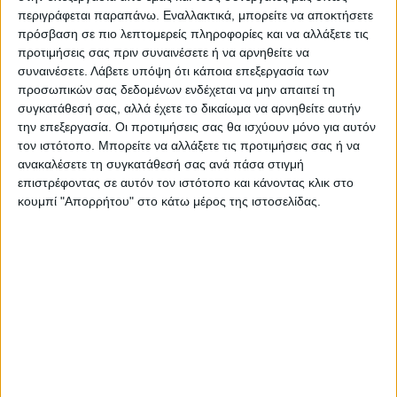
περιγράφεται παραπάνω. Εναλλακτικά, μπορείτε να αποκτήσετε
πρόσβαση σε πιο λεπτομερείς πληροφορίες και να αλλάξετε τις
Περιγραφή
Πληροφορίες
Αξιολογήσεις (0)
προτιμήσεις σας πριν συναινέσετε ή να αρνηθείτε να
συναινέσετε.
Λάβετε υπόψη ότι κάποια επεξεργασία των
προσωπικών σας δεδομένων ενδέχεται να μην απαιτεί τη
Διαστάσεις: 23x13x23
συγκατάθεσή σας, αλλά έχετε το δικαίωμα να αρνηθείτε αυτήν
την επεξεργασία. Οι προτιμήσεις σας θα ισχύουν μόνο για αυτόν
Βάρος: 0.980000
τον ιστότοπο. Μπορείτε να αλλάξετε τις προτιμήσεις σας ή να
Ογκος: 0.0138 m³
ανακαλέσετε τη συγκατάθεσή σας ανά πάσα στιγμή
επιστρέφοντας σε αυτόν τον ιστότοπο και κάνοντας κλικ στο
κουμπί "Απορρήτου" στο κάτω μέρος της ιστοσελίδας.
Δέματα: 1
Σχετικά Προϊόντα
ΤΕΛΕΥΤΑΙΑ ΚΟΜΜΑΤΙΑ
ΔΙΑΚΟΣΜΗΤΙΚΑ ΒΑΖΑ
ΔΙΑΚΟΣΜΗΤΙΚΑ ΒΑΖΑ
Shelby Βάζο Κεραμικό Μπεζ