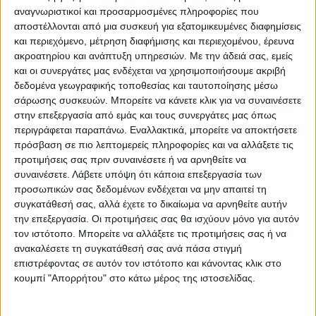
αναγνωριστικοί και προσαρμοσμένες πληροφορίες που
Εγγυημένες & Ασφαλείς Συναλλαγές
αποστέλλονται από μια συσκευή για εξατομικευμένες διαφημίσεις
και περιεχόμενο, μέτρηση διαφήμισης και περιεχομένου, έρευνα
ακροατηρίου και ανάπτυξη υπηρεσιών.
Με την άδειά σας, εμείς
και οι συνεργάτες μας ενδέχεται να χρησιμοποιήσουμε ακριβή
Περιγραφή
Πληροφορίες
Ερωτήσεις
δεδομένα γεωγραφικής τοποθεσίας και ταυτοποίησης μέσω
σάρωσης συσκευών. Μπορείτε να κάνετε κλικ για να συναινέσετε
στην επεξεργασία από εμάς και τους συνεργάτες μας όπως
περιγράφεται παραπάνω. Εναλλακτικά, μπορείτε να αποκτήσετε
Ιδανική επιλογή για εξωτερικούς χώρους
πρόσβαση σε πιο λεπτομερείς πληροφορίες και να αλλάξετε τις
προτιμήσεις σας πριν συναινέσετε ή να αρνηθείτε να
συναινέσετε.
Λάβετε υπόψη ότι κάποια επεξεργασία των
Η συλλογή Canvas συνδυάζει τη διαχρονική αισθητική
προσωπικών σας δεδομένων ενδέχεται να μην απαιτεί τη
της ψάθας με την ανθεκτικότητα και δημιουργεί ένα χαλί
συγκατάθεσή σας, αλλά έχετε το δικαίωμα να αρνηθείτε αυτήν
ιδανικό για εσωτερικούς και εξωτερικούς χώρους.
την επεξεργασία. Οι προτιμήσεις σας θα ισχύουν μόνο για αυτόν
τον ιστότοπο. Μπορείτε να αλλάξετε τις προτιμήσεις σας ή να
Αποπνέει μια αίσθηση καλοκαιρινής φρεσκάδας, ενώ οι
ανακαλέσετε τη συγκατάθεσή σας ανά πάσα στιγμή
γήινες αποχρώσεις της ενσωματώνονται αρμονικά σε
επιστρέφοντας σε αυτόν τον ιστότοπο και κάνοντας κλικ στο
κάθε διακόσμηση. Κατάλληλη τόσο για το σαλόνι όσο και
κουμπί "Απορρήτου" στο κάτω μέρος της ιστοσελίδας.
για τη βεράντα ή τον κήπο, αντέχει στις καιρικές