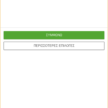
Γρήγορη παράδοση
Super τιμές στην
με μεταφορική ή
καλύτερη ποιότητα
courier
Ασφαλείς πληρωμές με
Online υποστήριξη
ΣΥΜΦΩΝΩ
πιστωτικές και Google
24/5
ΠΕΡΙΣΣΟΤΕΡΕΣ ΕΠΙΛΟΓΕΣ
pay.
ONLINE ΑΓΟΡΕΣ
Τρόποι Αποστολής
Τρόποι Πληρωμής
Δωροεπιταγές
Πολιτική επιστροφών