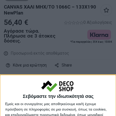
CANVAS ΧΑΛΙ ΜΗΧ/ΤΟ 1066C – 133X190
NewPlan
56,40
€
0 Αξιολογήσεις
Αγόρασε τώρα.
Πλήρωσε σε 3 άτοκες
δόσεις.
*Για παραγγελίες 35€ έως 1500€
Προσωρινά εκτός αποθέματος
Κάνε μια ερώτηση
Share
Κατηγορία:
ΧΑΛΙΑ
Tags:
ΚΑΛΟΚΑΙΡΙΝΑ ΧΑΛΙΑ
,
ΧΑΛΙΑ
Σεβόμαστε την ιδιωτικότητά σας
Μάρκα:
NewPlan
Εμείς και οι συνεργάτες μας αποθηκεύουμε και/ή έχουμε
πρόσβαση σε πληροφορίες σε μια συσκευή, όπως τα cookies,
και επεξεργαζόμαστε προσωπικά δεδομένα, όπως μοναδικοί