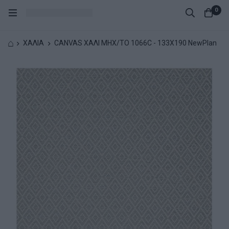
0
⌂
ΧΑΛΙΑ
CANVAS ΧΑΛΙ ΜΗΧ/ΤΟ 1066C - 133X190 NewPlan