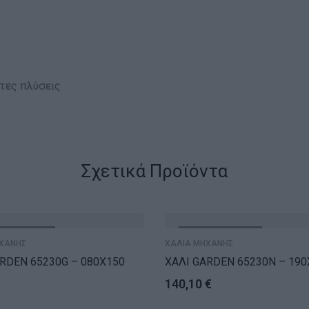
ώτες πλύσεις
Σχετικά Προϊόντα
ΝΤΛΗΘΗΚΕ
ΕΞΑΝΤΛΗΘΗΚΕ
ΧΑΝΗΣ
ΧΑΛΙΑ ΜΗΧΑΝΗΣ
RDEN 65230G – 080X150
ΧΑΛΙ GARDEN 65230N – 190
140,10
€