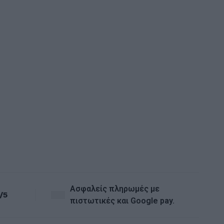
ΧΑΛΙΑ Μ
ΧΑΛΙ S
200X29
329,4
Ασφαλείς πληρωμές με
/5
πιστωτικές και Google pay.