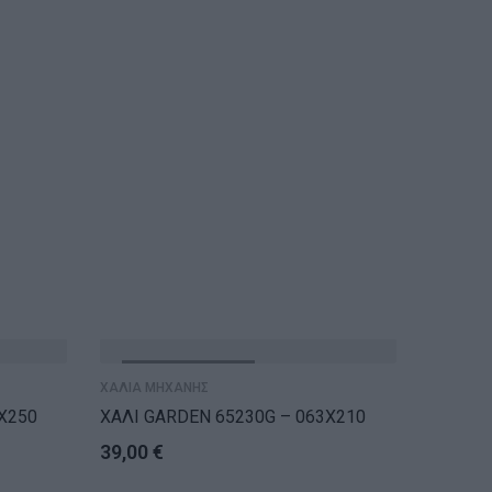
ΕΞΑΝΤΛΗΘΗΚΕ
ΤΕΛ
ΧΑΛΙΑ ΜΗΧΑΝΗΣ
X250
ΧΑΛΙ GARDEN 65230G – 063X210
39,00
€