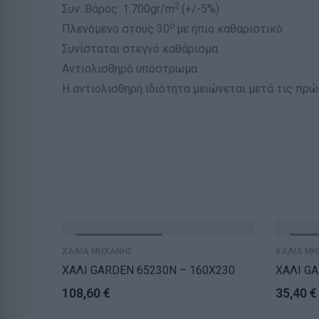
2
Συν. Βάρος: 1.700gr/m
(+/-5%)
ο
Πλενόμενο στους 30
με ήπιο καθαριστικό
Συνίσταται στεγνό καθάρισμα
Αντιολισθηρό υπόστρωμα
Η αντιολισθηρή ιδιότητα μειώνεται μετά τις πρ
ΕΞΑΝΤΛΗΘΗΚΕ
ΕΞΑ
ΧΑΛΙΑ ΜΗΧΑΝΗΣ
ΧΑΛΙΑ ΜΗ
ΧΑΛΙ GARDEN 65230N – 160X230
ΧΑΛΙ GA
108,60
€
35,40
€