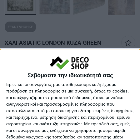
ΕΞΑΝΤΛΗΘΗΚΕ
ΧΑΛΙ ASIATIC LONDON KUZA GREEN
319,00
€
(0 Αξιολογήσεις)
Αγόρασε τώρα.
Πλήρωσε σε 3 άτοκες
Σεβόμαστε την ιδιωτικότητά σας
δόσεις.
*Για παραγγελίες 35€ έως 1500€
Εμείς και οι συνεργάτες μας αποθηκεύουμε και/ή έχουμε
πρόσβαση σε πληροφορίες σε μια συσκευή, όπως τα cookies,
Μέγεθος: 160cmx230cm
και επεξεργαζόμαστε προσωπικά δεδομένα, όπως μοναδικοί
αναγνωριστικοί και προσαρμοσμένες πληροφορίες που
Προσωρινά εκτός αποθέματος
αποστέλλονται από μια συσκευή για εξατομικευμένες διαφημίσεις
και περιεχόμενο, μέτρηση διαφήμισης και περιεχομένου, έρευνα
ακροατηρίου και ανάπτυξη υπηρεσιών.
Με την άδειά σας, εμείς
Κάνε μια ερώτηση
Share
και οι συνεργάτες μας ενδέχεται να χρησιμοποιήσουμε ακριβή
δεδομένα γεωγραφικής τοποθεσίας και ταυτοποίησης μέσω