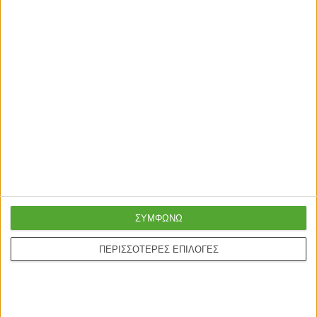
Γρήγορη παράδοση
Super τιμές στην
με μεταφορική ή
καλύτερη ποιότητα
courier
Online υποστήριξη
Ασφαλείς πληρωμές με
24/5
πιστωτικές και Google
pay.
ONLINE ΑΓΟΡΕΣ
ΣΥΜΦΩΝΩ
Τρόποι Αποστολής
ΠΕΡΙΣΣΟΤΕΡΕΣ ΕΠΙΛΟΓΕΣ
Τρόποι Πληρωμής
Δωροεπιταγές
Πολιτική επιστροφών