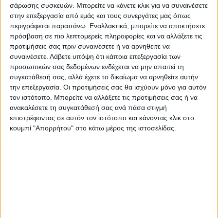
Κατηγορία:
ΧΑΛΙΑ
σάρωσης συσκευών. Μπορείτε να κάνετε κλικ για να συναινέσετε
στην επεξεργασία από εμάς και τους συνεργάτες μας όπως
Tag:
ΧΑΛΙΑ
περιγράφεται παραπάνω. Εναλλακτικά, μπορείτε να αποκτήσετε
πρόσβαση σε πιο λεπτομερείς πληροφορίες και να αλλάξετε τις
Μάρκα:
Klonaras
προτιμήσεις σας πριν συναινέσετε ή να αρνηθείτε να
συναινέσετε.
Λάβετε υπόψη ότι κάποια επεξεργασία των
προσωπικών σας δεδομένων ενδέχεται να μην απαιτεί τη
συγκατάθεσή σας, αλλά έχετε το δικαίωμα να αρνηθείτε αυτήν
Εγγυημένες & Ασφαλείς Συναλλαγές
την επεξεργασία. Οι προτιμήσεις σας θα ισχύουν μόνο για αυτόν
τον ιστότοπο. Μπορείτε να αλλάξετε τις προτιμήσεις σας ή να
ανακαλέσετε τη συγκατάθεσή σας ανά πάσα στιγμή
επιστρέφοντας σε αυτόν τον ιστότοπο και κάνοντας κλικ στο
κουμπί "Απορρήτου" στο κάτω μέρος της ιστοσελίδας.
Περιγραφή
Πληροφορίες
Αξιολογήσεις (0)
Μέγεθος:
160cmx230cm
Χρώμα:
GREEN
Σύνθεση:
70% POLYPROPYLENE – 30% POLYESTER