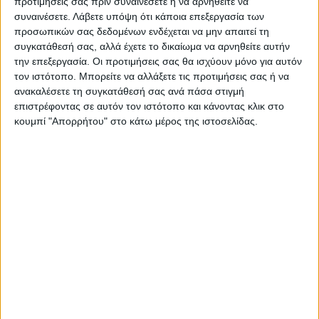
προτιμήσεις σας πριν συναινέσετε ή να αρνηθείτε να
ανάγλυφο πέλος η συλλογή Bonita ήρθε για να ομορφύνει
συναινέσετε.
Λάβετε υπόψη ότι κάποια επεξεργασία των
τα όνειρα των ηρώων μας.
προσωπικών σας δεδομένων ενδέχεται να μην απαιτεί τη
συγκατάθεσή σας, αλλά έχετε το δικαίωμα να αρνηθείτε αυτήν
την επεξεργασία. Οι προτιμήσεις σας θα ισχύουν μόνο για αυτόν
Χαρακτηριστικά:
τον ιστότοπο. Μπορείτε να αλλάξετε τις προτιμήσεις σας ή να
ανακαλέσετε τη συγκατάθεσή σας ανά πάσα στιγμή
Χαλί μηχανοποίητο 100% PP Ανάγλυφο
επιστρέφοντας σε αυτόν τον ιστότοπο και κάνοντας κλικ στο
κουμπί "Απορρήτου" στο κάτω μέρος της ιστοσελίδας.
Συνολικό πάχος: 12mm
2
Συνολικό βάρος: 2.050gr/m
(+/- 5%)
2
Πυκνότητα: 204.800 κόμποι/m
Σχετικά Προϊόντα
ΕΞΑΝΤΛΗΘΗΚΕ
ΕΞΑΝΤΛΗΘΗΚΕ
ΧΑΛΙΑ ΜΗΧΑΝΗΣ
ΧΑΛΙΑ ΜΗΧΑΝΗΣ