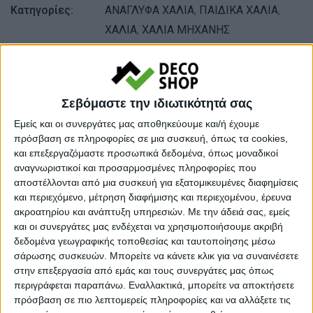
Κατηγορίες:
ΑΝΑΓΛΥΦΑ ΧΑΛΙΑ
,
ΠΑΙΔΙΚΑ ΧΑΛΙΑ
,
ΧΑΛΙΑ
,
ΧΑΛΙΑ ΜΗΧΑΝΗΣ
Tags:
ΧΑΛΙΑ
,
ΧΑΛΙΑ ΠΑΙΔΙΚΑ - ΕΦΗΒΙΚΑ
,
ΧΕΙΜΕΡΙΝΑ ΧΑΛΙΑ
Μάρκα:
NewPlan
Σεβόμαστε την ιδιωτικότητά σας
Εμείς και οι συνεργάτες μας αποθηκεύουμε και/ή έχουμε
πρόσβαση σε πληροφορίες σε μια συσκευή, όπως τα cookies,
και επεξεργαζόμαστε προσωπικά δεδομένα, όπως μοναδικοί
Εγγυημένες & Ασφαλείς Συναλλαγές
αναγνωριστικοί και προσαρμοσμένες πληροφορίες που
αποστέλλονται από μια συσκευή για εξατομικευμένες διαφημίσεις
και περιεχόμενο, μέτρηση διαφήμισης και περιεχομένου, έρευνα
ακροατηρίου και ανάπτυξη υπηρεσιών.
Με την άδειά σας, εμείς
και οι συνεργάτες μας ενδέχεται να χρησιμοποιήσουμε ακριβή
Περιγραφή
Πληροφορίες
Ερωτήσεις
δεδομένα γεωγραφικής τοποθεσίας και ταυτοποίησης μέσω
σάρωσης συσκευών. Μπορείτε να κάνετε κλικ για να συναινέσετε
στην επεξεργασία από εμάς και τους συνεργάτες μας όπως
Με ένα μαλακό νήμα, ήπιους bebe χρωματικούς τόνους
περιγράφεται παραπάνω. Εναλλακτικά, μπορείτε να αποκτήσετε
πρόσβαση σε πιο λεπτομερείς πληροφορίες και να αλλάξετε τις
κατάλληλους για βρεφικά-παιδικά δωμάτια και έντονο