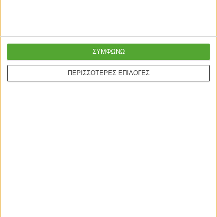
Ασφαλείς πληρωμές με
Online υποστήριξη
πιστωτικές και Google
24/5
pay.
ΣΥΜΦΩΝΩ
ONLINE ΑΓΟΡΕΣ
ΠΕΡΙΣΣΟΤΕΡΕΣ ΕΠΙΛΟΓΕΣ
Τρόποι Αποστολής
Τρόποι Πληρωμής
Δωροεπιταγές
Πολιτική επιστροφών
Η ΕΤΑΙΡΙΑ
Πολιτική Επιστροφών