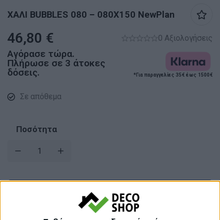
ΧΑΛΙ BUBBLES 080 – 080X150 NewPlan
46,80
€
0 Αξιολογήσεις
Αγόρασε τώρα.
Πλήρωσε σε 3 άτοκες
δόσεις.
*Για παραγγελίες 35€ έως 1500€
Σε απόθεμα
Ποσότητα